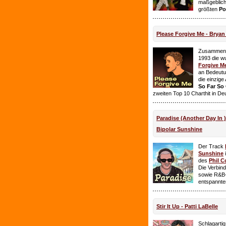
maßgeblich
größten
Po
Please Forgive Me - Brya
Zusammen 
1993 die w
Forgive M
an Bedeutun
die einzig
So Far So
zweiten Top 10 Charthit in De
Paradise (Another Day In 
Bipolar Sunshine
Der Track
Sunshine
i
des
Phil C
Die Verbin
sowie R&B-
entspannte
Stir It Up - Patti LaBelle
Schlagarti