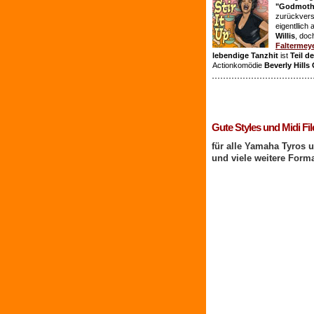
"Godmothe
zurückvers
eigentllich
Willis
, doc
Faltermey
lebendige Tanzhit
ist
Teil d
Actionkomödie
Beverly Hills
1 Benutzer online
Gute Styles und Midi Fil
für alle Yamaha Tyros 
und viele weitere Form