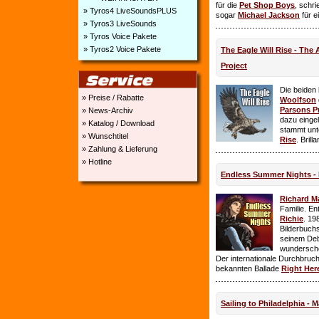
für die
Pet Shop Boys
, schr
» Tyros4 LiveSoundsPLUS
sogar
Michael Jackson
für e
» Tyros3 LiveSounds
» Tyros Voice Pakete
» Tyros2 Voice Pakete
The Eagle Will Rise - The
Project
Die beiden
» Preise / Rabatte
Woolfson
Parsons P
» News-Archiv
dazu einge
» Katalog / Download
stammt unt
» Wunschtitel
Rise
. Brill
» Zahlung & Lieferung
» Hotline
Endless Summer Nights - 
Richard M
Familie. E
Richie
. 19
Bilderbuchs
seinem Deb
wundersch
Der internationale Durchbruch 
bekannten Ballade
Right Her
Sailing to Philadelphia - 