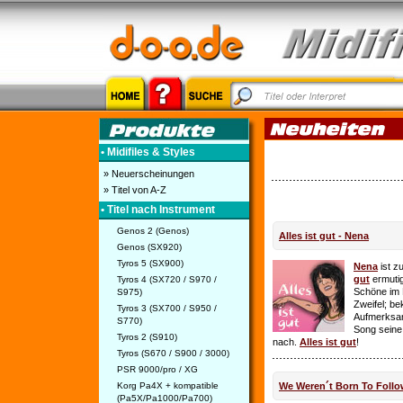
• Midifiles & Styles
» Neuerscheinungen
» Titel von A-Z
• Titel nach Instrument
Genos 2 (Genos)
Alles ist gut - Nena
Genos (SX920)
Tyros 5 (SX900)
Nena
ist z
gut
ermutig
Tyros 4 (SX720 / S970 /
Schöne im 
S975)
Zweifel; be
Tyros 3 (SX700 / S950 /
Aufmerksamk
S770)
Song seine
Tyros 2 (S910)
nach.
Alles ist gut
!
Tyros (S670 / S900 / 3000)
PSR 9000/pro / XG
Korg Pa4X + kompatible
We Weren´t Born To Follo
(Pa5X/Pa1000/Pa700)