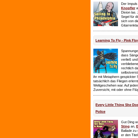
Der Impuls
Knopfler
a
Dixion las
Segel für 
sich von d
Gitarrenkl
Learning To Fly - Pink Flo
Spannungen
dass Sänge
verließ und 
verbliebene
rechtlich 
selbstverst
ihr mit Metaphern gespickter
tatsächlich das Fliegen erlern
Weltgeschehen war. Auf jeden
Zuversicht, mit oder ohne Flü
Every Little Thing She Doe
Police
Gut Ding wi
Sting
an,
E
Ballade zu 
er den Tite