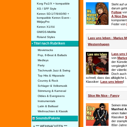
Korg Pa1/X + kompatible
Steht auf u
darum geht 
XG / SFF Style
Follow
vo
Ketron SD-1/7/9/40/90 +
A Nice Da
kompatible Ketron Event -
komponiert
MidjayPro
Feder von
Ketron X1/X4
GM/GS-Midifile
Roland Styles
Lass uns leben - Marius Mü
• Titel nach Rubriken
Westernhagen
Movietracks
Lass uns 
Pop, 8-Beat & Ballads
von
Mariu
Medleys
der Künstle
Party
vergänglich
der väterl
Tischmusik Jazz & Swing
Doch auch
Top Hits & Hitparade
schnell, dass das alltägliche 
Country & Rock
Klassiker:
Lass uns leben
!
Schlager & Volksmusik
Stimmung & Karneval
Slice Me Nice - Fancy
Oldies & Evergreens
Instrumentals
Seinen int
Latin & Ballsaal
Manfred A
Weihnachten & Klassik
einen Itali
Klassiker
S
Sounds/Pakete
der stampf
80er-Jahre 
» *** WEIHNACHTEN ***