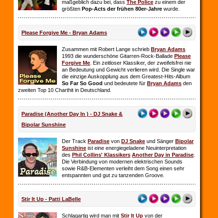
maßgeblich dazu bei, dass
The Police
zu einem der
größten
Pop-Acts der frühen 80er-Jahre
wurde.
Please Forgive Me - Bryan Adams
Zusammen mit Robert Lange schrieb
Bryan Adams
1993 die wunderschöne Gitarren-Rock-Ballade
Please
Forgive Me
. Ein zeitloser Klassiker, der zweifelsfrei nie
an Bedeutung und Gewicht verlieren wird. Die Single war
die einzige Auskopplung aus dem Greatest-Hits-Album
So Far So
Good
und bedeutete für
Bryan Adams
den
zweiten Top 10 Charthit in Deutschland.
Paradise (Another Day In ) - DJ Snake &
Bipolar Sunshine
Der Track
Paradise
von
DJ Snake
und Sänger
Bipolar
Sunshine
ist eine energiegeladene Neuinterpretation
des
Phil Collins' Klassikers
Another Day in Paradise
.
Die Verbindung von modernen elektrischen Sounds
sowie R&B-Elementen verleiht dem Song einen sehr
entspannten und gut zu tanzenden Groove.
Stir It Up - Patti LaBelle
Schlagartig wird man mit
Stir It Up
von der