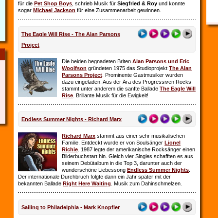
für die
Pet Shop Boys
, schrieb Musik für
Siegfried & Roy
und konnte
sogar
Michael Jackson
für eine Zusammenarbeit gewinnen.
The Eagle Will Rise - The Alan Parsons
Project
Die beiden begnadeten Briten
Alan Parsons und Eric
Woolfson
gründeten 1975 das Studioprojekt
The Alan
Parsons Project
. Prominente Gastmusiker wurden
dazu eingeladen. Aus der Ära des Progressiven Rocks
stammt unter anderem die sanfte Ballade
The Eagle Will
Rise
. Brillante Musik für die Ewigkeit!
Endless Summer Nights - Richard Marx
Richard Marx
stammt aus einer sehr musikalischen
Familie. Entdeckt wurde er von Soulsänger
Lionel
Richie
. 1987 legte der amerikanische Rocksänger einen
Bilderbuchstart hin. Gleich vier Singles schafften es aus
seinem Debütalbum in die Top 3, darunter auch der
wunderschöne Liebessong
Endless Summer Nights
.
Der internationale Durchbruch folgte dann ein Jahr später mit der
bekannten Ballade
Right Here Waiting
. Musik zum Dahinschmelzen.
Sailing to Philadelphia - Mark Knopfler