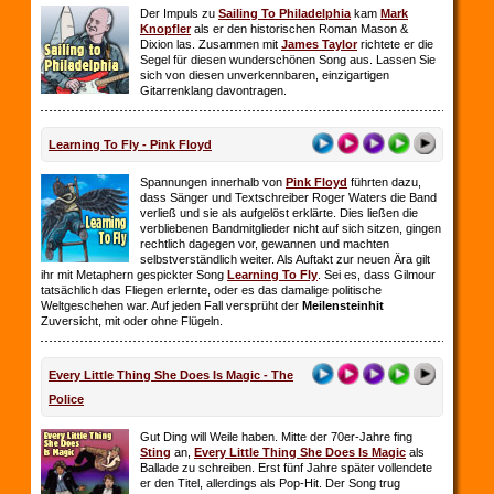
Der Impuls zu
Sailing To Philadelphia
kam
Mark
Knopfler
als er den historischen Roman Mason &
Dixion las. Zusammen mit
James Taylor
richtete er die
Segel für diesen wunderschönen Song aus. Lassen Sie
sich von diesen unverkennbaren, einzigartigen
Gitarrenklang davontragen.
Learning To Fly - Pink Floyd
Spannungen innerhalb von
Pink Floyd
führten dazu,
dass Sänger und Textschreiber Roger Waters die Band
verließ und sie als aufgelöst erklärte. Dies ließen die
verbliebenen Bandmitglieder nicht auf sich sitzen, gingen
rechtlich dagegen vor, gewannen und machten
selbstverständlich weiter. Als Auftakt zur neuen Ära gilt
ihr mit Metaphern gespickter Song
Learning To Fly
. Sei es, dass Gilmour
tatsächlich das Fliegen erlernte, oder es das damalige politische
Weltgeschehen war. Auf jeden Fall versprüht der
Meilensteinhit
Zuversicht, mit oder ohne Flügeln.
Every Little Thing She Does Is Magic - The
Police
Gut Ding will Weile haben. Mitte der 70er-Jahre fing
Sting
an,
Every Little Thing She Does Is Magic
als
Ballade zu schreiben. Erst fünf Jahre später vollendete
er den Titel, allerdings als Pop-Hit. Der Song trug