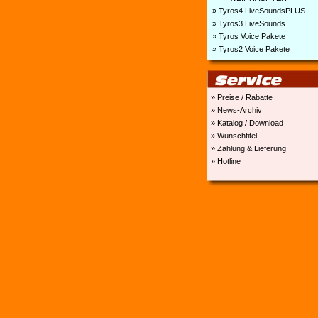
» Tyros4 LiveSoundsPLUS
» Tyros3 LiveSounds
» Tyros Voice Pakete
» Tyros2 Voice Pakete
» Preise / Rabatte
» News-Archiv
» Katalog / Download
» Wunschtitel
» Zahlung & Lieferung
» Hotline