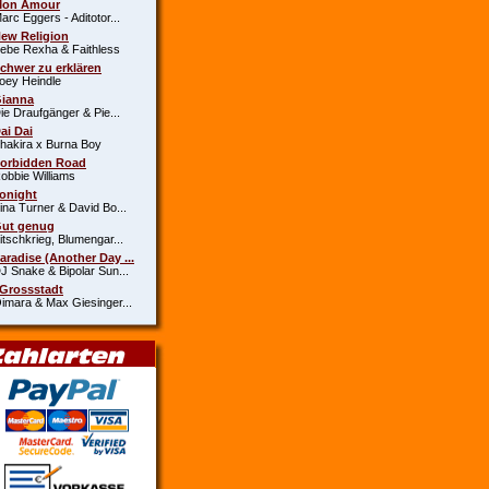
Mon Amour
c Eggers - Aditotor...
New Religion
e Rexha & Faithless
Schwer zu erklären
y Heindle
Gianna
 Draufgänger & Pie...
Dai Dai
kira x Burna Boy
Forbidden Road
bie Williams
Tonight
a Turner & David Bo...
Gut genug
schkrieg, Blumengar...
Paradise (Another Day ...
Snake & Bipolar Sun...
 Grossstadt
ara & Max Giesinger...