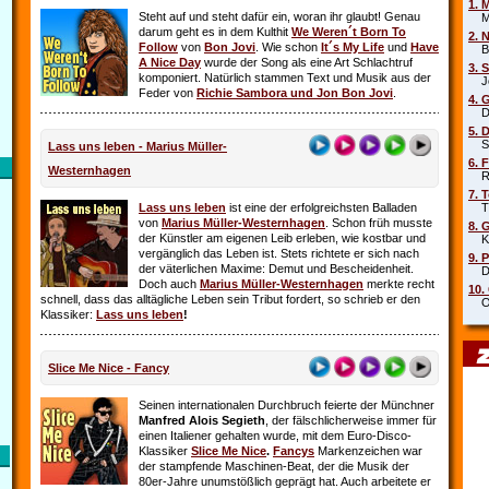
1. 
Steht auf und steht dafür ein, woran ihr glaubt! Genau
Mar
darum geht es in dem Kulthit
We Weren´t Born To
2. 
Follow
von
Bon Jovi
. Wie schon
It´s My Life
und
Have
Beb
A Nice Day
wurde der Song als eine Art Schlachtruf
3. 
komponiert. Natürlich stammen Text und Musik aus der
Joe
Feder von
Richie Sambora und Jon Bon Jovi
.
4. 
Die
5. 
Sha
Lass uns leben - Marius Müller-
6. 
Westernhagen
Rob
7. 
Lass uns leben
ist eine der erfolgreichsten Balladen
Tin
von
Marius Müller-Westernhagen
. Schon früh musste
8. 
der Künstler am eigenen Leib erleben, wie kostbar und
Kit
vergänglich das Leben ist. Stets richtete er sich nach
9. 
der väterlichen Maxime: Demut und Bescheidenheit.
DJ 
Doch auch
Marius Müller-Westernhagen
merkte recht
10.
schnell, dass das alltägliche Leben sein Tribut fordert, so schrieb er den
Oim
Klassiker:
Lass uns leben
!
Slice Me Nice - Fancy
Seinen internationalen Durchbruch feierte der Münchner
Manfred Alois Segieth
, der fälschlicherweise immer für
einen Italiener gehalten wurde, mit dem Euro-Disco-
Klassiker
Slice Me Nice
.
Fancys
Markenzeichen war
der stampfende Maschinen-Beat, der die Musik der
80er-Jahre unumstößlich geprägt hat. Auch arbeitete er