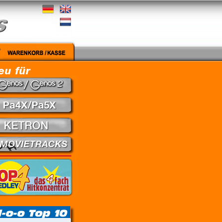
edley - Theuns Jordaan & Juanita du Plessis // Kein Gefühl - Marius Müller-Westerhagen //