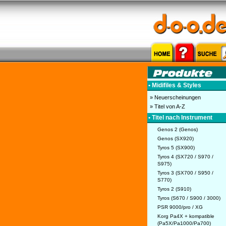
• Midifiles & Styles
» Neuerscheinungen
» Titel von A-Z
• Titel nach Instrument
Genos 2 (Genos)
Genos (SX920)
Tyros 5 (SX900)
Tyros 4 (SX720 / S970 /
S975)
Tyros 3 (SX700 / S950 /
S770)
Tyros 2 (S910)
Tyros (S670 / S900 / 3000)
PSR 9000/pro / XG
Korg Pa4X + kompatible
(Pa5X/Pa1000/Pa700)