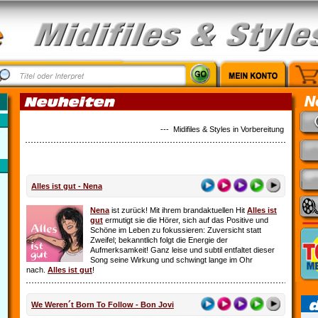
--- Midifiles & Styles in Vorbereitung: Country M
Alles ist gut - Nena
Nena
ist zurück! Mit ihrem brandaktuellen Hit
Alles ist
gut
ermutigt sie die Hörer, sich auf das Positive und
Schöne im Leben zu fokussieren: Zuversicht statt
Zweifel; bekanntlich folgt die Energie der
Aufmerksamkeit! Ganz leise und subtil entfaltet dieser
Song seine Wirkung und schwingt lange im Ohr
nach.
Alles ist gut
!
We Weren´t Born To Follow - Bon Jovi