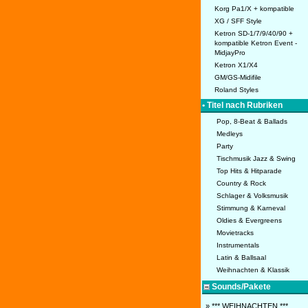
Korg Pa1/X + kompatible
XG / SFF Style
Ketron SD-1/7/9/40/90 +
kompatible Ketron Event -
MidjayPro
Ketron X1/X4
GM/GS-Midifile
Roland Styles
• Titel nach Rubriken
Pop, 8-Beat & Ballads
Medleys
Party
Tischmusik Jazz & Swing
Top Hits & Hitparade
Country & Rock
Schlager & Volksmusik
Stimmung & Karneval
Oldies & Evergreens
Movietracks
Instrumentals
Latin & Ballsaal
Weihnachten & Klassik
Sounds/Pakete
» *** WEIHNACHTEN ***