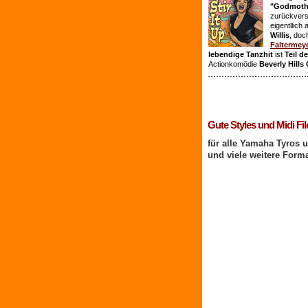
"Godmothe
zurückvers
eigentllich
Willis
, doc
Faltermey
lebendige Tanzhit
ist
Teil d
Actionkomödie
Beverly Hills
1 Benutzer online
Gute Styles und Midi Fil
für alle Yamaha Tyros 
und viele weitere Form