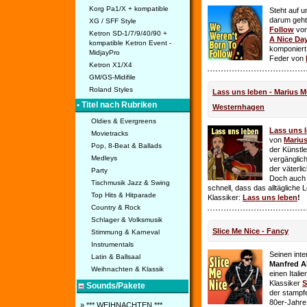
Korg Pa1/X + kompatible
Steht auf u
darum geht 
XG / SFF Style
Follow
vo
Ketron SD-1/7/9/40/90 +
A Nice Da
kompatible Ketron Event -
komponiert
MidjayPro
Feder von
Ketron X1/X4
GM/GS-Midifile
Roland Styles
Lass uns leben - Marius Mü
• Titel nach Rubriken
Westernhagen
Oldies & Evergreens
Lass uns 
Movietracks
von
Mariu
Pop, 8-Beat & Ballads
der Künstle
Medleys
vergänglich
der väterl
Party
Doch auch
Tischmusik Jazz & Swing
schnell, dass das alltägliche 
Top Hits & Hitparade
Klassiker:
Lass uns leben
!
Country & Rock
Schlager & Volksmusik
Slice Me Nice - Fancy
Stimmung & Karneval
Instrumentals
Seinen int
Latin & Ballsaal
Manfred A
Weihnachten & Klassik
einen Itali
Klassiker
S
Sounds/Pakete
der stampf
80er-Jahre 
» *** WEIHNACHTEN ***