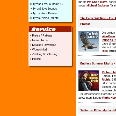
für die
Pet Shop Boys
, schr
» Tyros4 LiveSoundsPLUS
sogar
Michael Jackson
für e
» Tyros3 LiveSounds
» Tyros Voice Pakete
» Tyros2 Voice Pakete
The Eagle Will Rise - The
Project
Die beiden
» Preise / Rabatte
Woolfson
Parsons P
» News-Archiv
dazu einge
» Katalog / Download
stammt unt
» Wunschtitel
Rise
. Brill
» Zahlung & Lieferung
» Hotline
Endless Summer Nights - 
Richard M
Familie. E
Richie
. 19
Bilderbuchs
seinem Deb
wundersch
Der internationale Durchbruch 
bekannten Ballade
Right Her
Sailing to Philadelphia - 