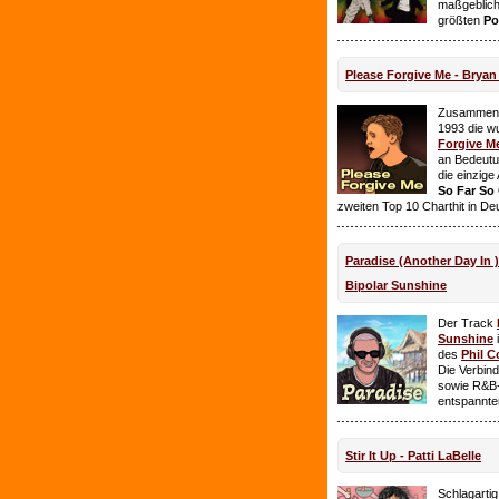
maßgeblich
größten
Po
Please Forgive Me - Brya
Zusammen 
1993 die w
Forgive M
an Bedeutun
die einzig
So Far So
zweiten Top 10 Charthit in De
Paradise (Another Day In 
Bipolar Sunshine
Der Track
Sunshine
i
des
Phil C
Die Verbin
sowie R&B-
entspannte
Stir It Up - Patti LaBelle
Schlagarti