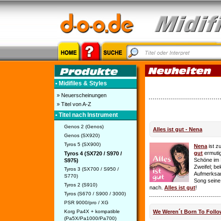
• Midifiles & Styles
» Neuerscheinungen
» Titel von A-Z
• Titel nach Instrument
Genos 2 (Genos)
Alles ist gut - Nena
Genos (SX920)
Tyros 5 (SX900)
Nena
ist z
gut
ermutig
Tyros 4 (SX720 / S970 /
Schöne im 
S975)
Zweifel; be
Tyros 3 (SX700 / S950 /
Aufmerksamk
S770)
Song seine
Tyros 2 (S910)
nach.
Alles ist gut
!
Tyros (S670 / S900 / 3000)
PSR 9000/pro / XG
Korg Pa4X + kompatible
We Weren´t Born To Follo
(Pa5X/Pa1000/Pa700)