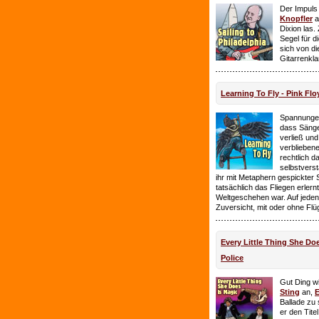
Der Impuls
Knopfler
a
Dixion las
Segel für 
sich von d
Gitarrenkl
Learning To Fly - Pink Flo
Spannungen
dass Sänge
verließ und 
verbliebene
rechtlich 
selbstverst
ihr mit Metaphern gespickter
tatsächlich das Fliegen erlern
Weltgeschehen war. Auf jeden
Zuversicht, mit oder ohne Flü
Every Little Thing She Doe
Police
Gut Ding wi
Sting
an,
E
Ballade zu 
er den Tite