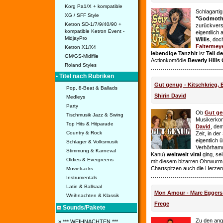
Korg Pa1/X + kompatible
Schlagarti
XG / SFF Style
"Godmothe
Ketron SD-1/7/9/40/90 +
zurückvers
kompatible Ketron Event -
eigentllich
MidjayPro
Willis
, doc
Faltermey
Ketron X1/X4
lebendige Tanzhit
ist
Teil d
GM/GS-Midifile
Actionkomödie
Beverly Hills
Roland Styles
• Titel nach Rubriken
Gut genug - Kitschkrieg,
Pop, 8-Beat & Ballads
Shirin David
Medleys
Party
Ob
Gut g
Tischmusik Jazz & Swing
Musikerko
Top Hits & Hitparade
David
, dem
Country & Rock
Zeit, in de
eigentlich 
Schlager & Volksmusik
Verhörhamm
Stimmung & Karneval
Kanu)
weltweit viral
ging, sei
Oldies & Evergreens
mit diesem bizarren Ohrwurm 
Chartspitzen auch die Herze
Movietracks
Instrumentals
Latin & Ballsaal
Mon Amour - Marc Eggers -
Weihnachten & Klassik
Frege
Sounds/Pakete
Zu den ange
» *** WEIHNACHTEN ***