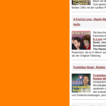
leiser um 
Zum gewüns
Bohlen 1991 mit der sanften 
A Fool In Love - Randy 
Hoffs
Die beschw
französisc
In Love
mi
Duett
, bil
Kinokomödi
The Paren
Repertoire, da es in dieser a
als der Original-Titelsong.
Forbidden Road - Robbie 
Forbidde
Robbie Wil
komponiert.
Akustikgita
opulenten 
den turbul
von Fehlentscheidungen, per