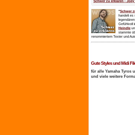
Schwer zu erklären - Joey
"
Schwer zu
handelt es 
legendären
Gefühlvoll 
Heindle
un
stammte ü
renommiertem Texter und Aut
1 Benutzer online
Gute Styles und Midi Fil
für alle Yamaha Tyros 
und viele weitere Form