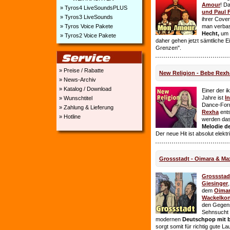
Amour
! D
» Tyros4 LiveSoundsPLUS
und Paul 
» Tyros3 LiveSounds
ihrer Cover
» Tyros Voice Pakete
man verbas
Hecht,
um E
» Tyros2 Voice Pakete
daher gehen jetzt sämtliche 
Grenzen".
» Preise / Rabatte
New Religion - Bebe Rexh
» News-Archiv
» Katalog / Download
Einer der i
Jahre ist
I
» Wunschtitel
Dance-For
» Zahlung & Lieferung
Rexha
ent
» Hotline
werden da
Melodie de
Der neue Hit ist absolut elekt
Grossstadt - Oimara & Ma
Grossstad
Giesinger
dem
Oima
Wackelkon
den Gegens
Sehnsucht n
modernen
Deutschpop mit b
sorgt somit für richtig gute La