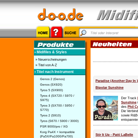
• Midifiles & Styles
» Neuerscheinungen
» Titel von A-Z
• Titel nach Instrument
Genos 2 (Genos)
Paradise (Another Day In 
Genos (SX920)
Bipolar Sunshine
Tyros 5 (SX900)
Tyros 4 (SX720 / S970 /
Der Track
S975)
Sunshine
i
Tyros 3 (SX700 / S950 /
des
Phil C
S770)
Die Verbin
sowie R&B-
Tyros 2 (S910)
entspannte
Tyros (S670 / S900 / 3000)
PSR 9000/pro / XG
Korg Pa4X + kompatible
Stir It Up - Patti LaBelle
(Pa5X/Pa1000/Pa700)