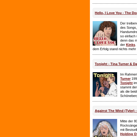
Hello, I Love You - The Do
Der treiben
des Songs,
Handumdre
so einfach 
denn das ma
der
Kinks
.
dem Erfolg stand nichts mehr
Tonight - Tina Turner & D
Im Rahmen
Turner
199
Tonight
im
stammt de
als die bei
Schöneberg
Against The Wind (Tyler) -
Mitte der 8
Rocksänge
mit Bestsel
Holding O