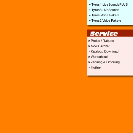
» Tyros4 LiveSoundsPLUS
» Tyros3 LiveSounds
» Tyros Voice Pakete
» Tyros2 Voice Pakete
» Preise / Rabatte
» News-Archiv
» Katalog / Download
» Wunschtitel
» Zahlung & Lieferung
» Hotline