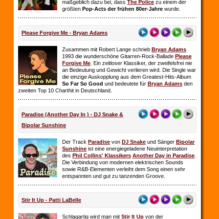
maßgeblich dazu bei, dass
The Police
zu einem der
größten
Pop-Acts der frühen 80er-Jahre
wurde.
Please Forgive Me - Bryan Adams
Zusammen mit Robert Lange schrieb
Bryan Adams
1993 die wunderschöne Gitarren-Rock-Ballade
Please
Forgive Me
. Ein zeitloser Klassiker, der zweifelsfrei nie
an Bedeutung und Gewicht verlieren wird. Die Single war
die einzige Auskopplung aus dem Greatest-Hits-Album
So Far So
Good
und bedeutete für
Bryan Adams
den
zweiten Top 10 Charthit in Deutschland.
Paradise (Another Day In ) - DJ Snake &
Bipolar Sunshine
Der Track
Paradise
von
DJ Snake
und Sänger
Bipolar
Sunshine
ist eine energiegeladene Neuinterpretation
des
Phil Collins' Klassikers
Another Day in Paradise
.
Die Verbindung von modernen elektrischen Sounds
sowie R&B-Elementen verleiht dem Song einen sehr
entspannten und gut zu tanzenden Groove.
Stir It Up - Patti LaBelle
Schlagartig wird man mit
Stir It Up
von der