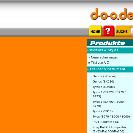
• Midifiles & Styles
» Neuerscheinungen
» Titel von A-Z
• Titel nach Instrument
Genos 2 (Genos)
Genos (SX920)
Tyros 5 (SX900)
Tyros 4 (SX720 / S970 /
S975)
Tyros 3 (SX700 / S950 /
S770)
Tyros 2 (S910)
Tyros (S670 / S900 / 3000)
PSR 9000/pro / XG
Korg Pa4X + kompatible
(Pa5X/Pa1000/Pa700)