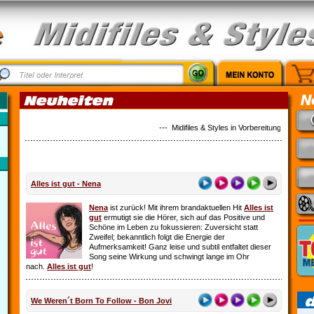
--- Midifiles & Styles in Vorbereitung: Country 
Alles ist gut - Nena
Nena
ist zurück! Mit ihrem brandaktuellen Hit
Alles ist
gut
ermutigt sie die Hörer, sich auf das Positive und
Schöne im Leben zu fokussieren: Zuversicht statt
Zweifel; bekanntlich folgt die Energie der
Aufmerksamkeit! Ganz leise und subtil entfaltet dieser
Song seine Wirkung und schwingt lange im Ohr
nach.
Alles ist gut
!
We Weren´t Born To Follow - Bon Jovi