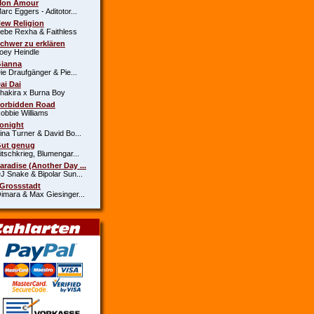
Mon Amour
c Eggers - Aditotor...
New Religion
e Rexha & Faithless
Schwer zu erklären
y Heindle
Gianna
 Draufgänger & Pie...
Dai Dai
kira x Burna Boy
Forbidden Road
bie Williams
Tonight
a Turner & David Bo...
Gut genug
schkrieg, Blumengar...
Paradise (Another Day ...
Snake & Bipolar Sun...
 Grossstadt
ara & Max Giesinger...