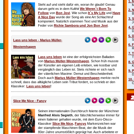
1. 
Steht auf und steht dafür ein, woran ihr glaubt! Genau
Mar
darum geht es in dem Kulthit
We Weren´t Born To
2. 
Follow
von
Bon Jovi
. Wie schon
It´s My Life
und
Have
Beb
A Nice Day
wurde der Song als eine Art Schlachtruf
3. 
komponiert. Natürlich stammen Text und Musik aus der
Joe
Feder von
Richie Sambora und Jon Bon Jovi
.
4. 
Die
5. 
Sha
Lass uns leben - Marius Müller-
6. 
Westernhagen
Rob
7. 
Lass uns leben
ist eine der erfolgreichsten Balladen
Tin
von
Marius Müller-Westernhagen
. Schon früh musste
8. 
der Künstler am eigenen Leib erleben, wie kostbar und
Kit
vergänglich das Leben ist. Stets richtete er sich nach
9. 
der väterlichen Maxime: Demut und Bescheidenheit.
DJ 
Doch auch
Marius Müller-Westernhagen
merkte recht
10.
schnell, dass das alltägliche Leben sein Tribut fordert, so schrieb er den
Oim
Klassiker:
Lass uns leben
!
Slice Me Nice - Fancy
Seinen internationalen Durchbruch feierte der Münchner
Manfred Alois Segieth
, der fälschlicherweise immer für
einen Italiener gehalten wurde, mit dem Euro-Disco-
Klassiker
Slice Me Nice
.
Fancys
Markenzeichen war
der stampfende Maschinen-Beat, der die Musik der
80er-Jahre unumstößlich geprägt hat. Auch arbeitete er