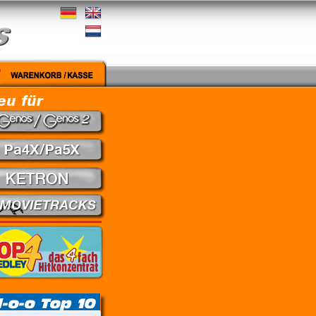
Medley - Theuns Jordaan & Juanita du Plessis // Kein Gefühl - Marius Müller-Westerhagen /