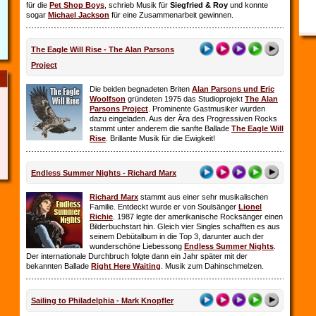
für die
Pet Shop Boys
, schrieb Musik für
Siegfried & Roy
und konnte
sogar
Michael Jackson
für eine Zusammenarbeit gewinnen.
The Eagle Will Rise - The Alan Parsons
Project
Die beiden begnadeten Briten
Alan Parsons und Eric
Woolfson
gründeten 1975 das Studioprojekt
The Alan
Parsons Project
. Prominente Gastmusiker wurden
dazu eingeladen. Aus der Ära des Progressiven Rocks
stammt unter anderem die sanfte Ballade
The Eagle Will
Rise
. Brillante Musik für die Ewigkeit!
Endless Summer Nights - Richard Marx
Richard Marx
stammt aus einer sehr musikalischen
Familie. Entdeckt wurde er von Soulsänger
Lionel
Richie
. 1987 legte der amerikanische Rocksänger einen
Bilderbuchstart hin. Gleich vier Singles schafften es aus
seinem Debütalbum in die Top 3, darunter auch der
wunderschöne Liebessong
Endless Summer Nights
.
Der internationale Durchbruch folgte dann ein Jahr später mit der
bekannten Ballade
Right Here Waiting
. Musik zum Dahinschmelzen.
Sailing to Philadelphia - Mark Knopfler