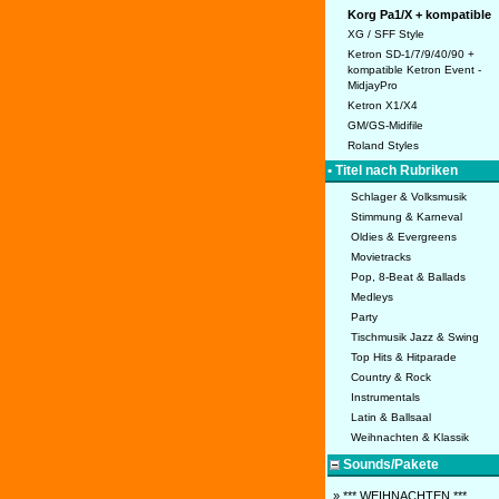
Korg Pa1/X + kompatible
XG / SFF Style
Ketron SD-1/7/9/40/90 +
kompatible Ketron Event -
MidjayPro
Ketron X1/X4
GM/GS-Midifile
Roland Styles
• Titel nach Rubriken
Schlager & Volksmusik
Stimmung & Karneval
Oldies & Evergreens
Movietracks
Pop, 8-Beat & Ballads
Medleys
Party
Tischmusik Jazz & Swing
Top Hits & Hitparade
Country & Rock
Instrumentals
Latin & Ballsaal
Weihnachten & Klassik
Sounds/Pakete
» *** WEIHNACHTEN ***