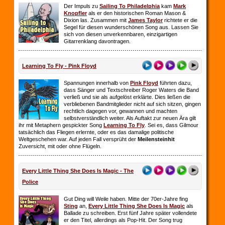
Der Impuls zu
Sailing To Philadelphia
kam
Mark
Knopfler
als er den historischen Roman Mason &
Dixion las. Zusammen mit
James Taylor
richtete er die
Segel für diesen wunderschönen Song aus. Lassen Sie
sich von diesen unverkennbaren, einzigartigen
Gitarrenklang davontragen.
Learning To Fly - Pink Floyd
Spannungen innerhalb von
Pink Floyd
führten dazu,
dass Sänger und Textschreiber Roger Waters die Band
verließ und sie als aufgelöst erklärte. Dies ließen die
verbliebenen Bandmitglieder nicht auf sich sitzen, gingen
rechtlich dagegen vor, gewannen und machten
selbstverständlich weiter. Als Auftakt zur neuen Ära gilt
ihr mit Metaphern gespickter Song
Learning To Fly
. Sei es, dass Gilmour
tatsächlich das Fliegen erlernte, oder es das damalige politische
Weltgeschehen war. Auf jeden Fall versprüht der
Meilensteinhit
Zuversicht, mit oder ohne Flügeln.
Every Little Thing She Does Is Magic - The
Police
Gut Ding will Weile haben. Mitte der 70er-Jahre fing
Sting
an,
Every Little Thing She Does Is Magic
als
Ballade zu schreiben. Erst fünf Jahre später vollendete
er den Titel, allerdings als Pop-Hit. Der Song trug