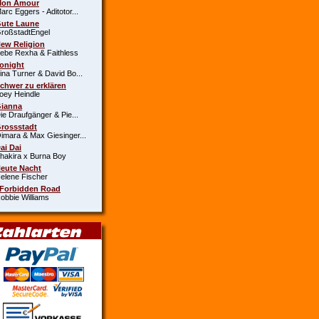
Mon Amour
c Eggers - Aditotor...
Gute Laune
oßstadtEngel
New Religion
e Rexha & Faithless
Tonight
a Turner & David Bo...
Schwer zu erklären
y Heindle
Gianna
 Draufgänger & Pie...
Grossstadt
ara & Max Giesinger...
Dai Dai
kira x Burna Boy
Heute Nacht
ene Fischer
 Forbidden Road
bie Williams