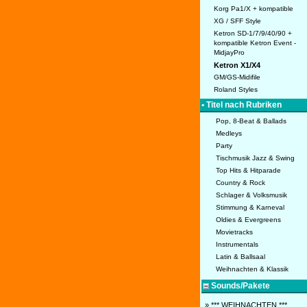
Korg Pa1/X + kompatible
XG / SFF Style
Ketron SD-1/7/9/40/90 +
kompatible Ketron Event -
MidjayPro
Ketron X1/X4
GM/GS-Midifile
Roland Styles
• Titel nach Rubriken
Pop, 8-Beat & Ballads
Medleys
Party
Tischmusik Jazz & Swing
Top Hits & Hitparade
Country & Rock
Schlager & Volksmusik
Stimmung & Karneval
Oldies & Evergreens
Movietracks
Instrumentals
Latin & Ballsaal
Weihnachten & Klassik
Sounds/Pakete
» *** WEIHNACHTEN ***