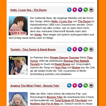
Hello, I Love You - The Doors
Der treibende Beat, die eingänge Melodie und die Kürze
des Songs, ließen
Hello, I Love You
von
The Doors
im
Handumdrehen 1968 zum Chartstürmer werden. Doch
so einfach wie alles schien, war es dann doch nicht,
denn das markante Gitarrenriff ähnelte stark dem
der
Kinks
. Man einigte sich jedoch außergerichtlich und
dem Erfolg stand nichts mehr im Wege.
Tonight - Tina Turner & David Bowie
Im Rahmen ihrer
Private Dancer-Tournee
führte
Tina
Turner
1994 die einfühlsame
Reggae-Pop-Ballade
Tonight
im Duett mit
David Bowie
auf. Ursprünglich
stammt der Song von
Iggy Pop
und
Bowie
aus der Zeit,
als die beiden Ende der 70er zusammen in Berlin-
Schöneberg wohnten und arbeiteten.
Against The Wind (Tyler) - Bonnie Tyler
Mitte der 80er-Jahre führte die britische Pop- und
Rocksängerin
Bonnie Tyler
die amerikanischen Charts
mit Bestsellerhits wie
Total Eclipse Of The Heart
und
Holding Out For A Hero
an. Danach wurde es etwas