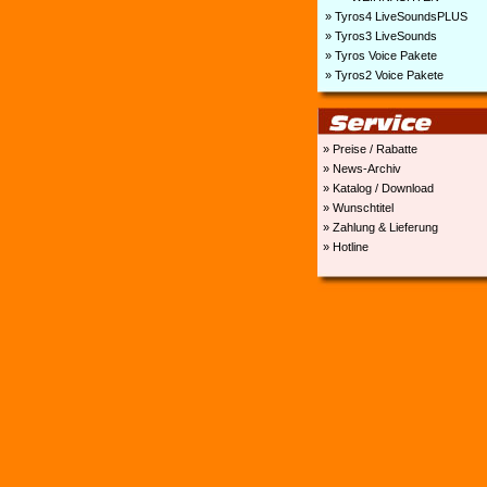
» Tyros4 LiveSoundsPLUS
» Tyros3 LiveSounds
» Tyros Voice Pakete
» Tyros2 Voice Pakete
» Preise / Rabatte
» News-Archiv
» Katalog / Download
» Wunschtitel
» Zahlung & Lieferung
» Hotline