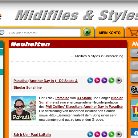
--- Midifiles & Styles in Vorbereitung: Alles ist 
Paradise (Another Day In ) - DJ Snake &
Bipolar Sunshine
Der Track
Paradise
von
DJ Snake
und Sänger
Bipolar
Sunshine
ist eine energiegeladene Neuinterpretation
des
Phil Collins' Klassikers
Another Day in Paradise
.
Die Verbindung von modernen elektrischen Sounds
sowie R&B-Elementen verleiht dem Song einen sehr
entspannten und gut zu tanzenden Groove.
Stir It Up - Patti LaBelle