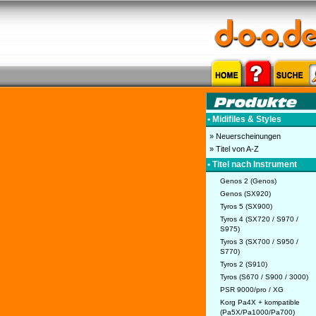
• Midifiles & Styles
» Neuerscheinungen
» Titel von A-Z
• Titel nach Instrument
Genos 2 (Genos)
Genos (SX920)
Tyros 5 (SX900)
Tyros 4 (SX720 / S970 /
S975)
Tyros 3 (SX700 / S950 /
S770)
Tyros 2 (S910)
Tyros (S670 / S900 / 3000)
PSR 9000/pro / XG
Korg Pa4X + kompatible
(Pa5X/Pa1000/Pa700)