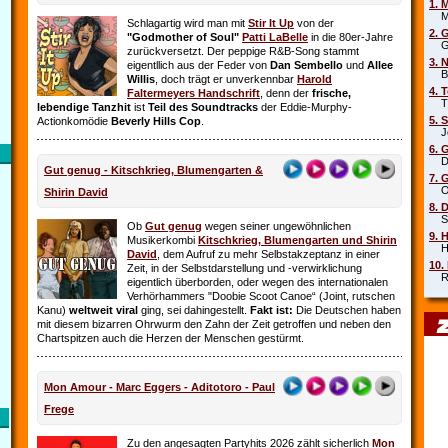
1. 
Mar
Schlagartig wird man mit
Stir It Up
von der
2. 
"Godmother of Soul"
Patti LaBelle
in die 80er-Jahre
Gr
zurückversetzt. Der peppige R&B-Song stammt
3. 
eigentllich aus der Feder von
Dan Sembello
und
Allee
Beb
Willis
, doch trägt er unverkennbar
Harold
4. 
Faltermeyers Handschrift
, denn der
frische,
Tin
lebendige Tanzhit
ist
Teil des Soundtracks
der Eddie-Murphy-
5. 
Actionkomödie
Beverly Hills Cop
.
Joe
6. 
Die
Gut genug - Kitschkrieg, Blumengarten &
7. 
Oim
Shirin David
8. 
Sha
Ob
Gut genug
wegen seiner ungewöhnlichen
9. 
Musikerkombi
Kitschkrieg, Blumengarten und Shirin
Hel
David
, dem Aufruf zu mehr Selbstakzeptanz in einer
10.
Zeit, in der Selbstdarstellung und ‑verwirklichung
Rob
eigentlich überborden, oder wegen des internationalen
Verhörhammers "Doobie Scoot Canoe“ (Joint, rutschen
Kanu)
weltweit viral
ging, sei dahingestellt.
Fakt ist:
Die Deutschen haben
mit diesem bizarren Ohrwurm den Zahn der Zeit getroffen und neben den
Chartspitzen auch die Herzen der Menschen gestürmt.
Mon Amour - Marc Eggers - Aditotoro - Paul
Frege
Zu den angesagten Partyhits 2026 zählt sicherlich
Mon