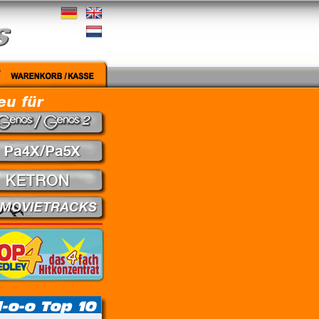
gut - Nena // Every Little Thing She Does Is Magic - The Police // Learning To Fly - Pink F