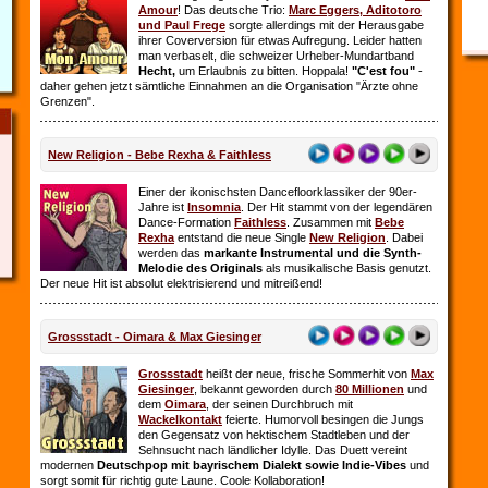
Amour
! Das deutsche Trio:
Marc Eggers, Aditotoro
und Paul Frege
sorgte allerdings mit der Herausgabe
ihrer Coverversion für etwas Aufregung. Leider hatten
man verbaselt, die schweizer Urheber-Mundartband
Hecht,
um Erlaubnis zu bitten. Hoppala!
"C'est fou"
-
daher gehen jetzt sämtliche Einnahmen an die Organisation "Ärzte ohne
Grenzen".
New Religion - Bebe Rexha & Faithless
Einer der ikonischsten Dancefloorklassiker der 90er-
Jahre ist
Insomnia
. Der Hit stammt von der legendären
Dance-Formation
Faithless
. Zusammen mit
Bebe
Rexha
entstand die neue Single
New Religion
. Dabei
werden das
markante Instrumental und die Synth-
Melodie des Originals
als musikalische Basis genutzt.
Der neue Hit ist absolut elektrisierend und mitreißend!
Grossstadt - Oimara & Max Giesinger
Grossstadt
heißt der neue, frische Sommerhit von
Max
Giesinger
, bekannt geworden durch
80 Millionen
und
dem
Oimara
, der seinen Durchbruch
mit
Wackelkontakt
feierte. Humorvoll besingen die Jungs
den Gegensatz von hektischem Stadtleben und der
Sehnsucht nach ländlicher Idylle. Das Duett vereint
modernen
Deutschpop mit bayrischem Dialekt sowie Indie-Vibes
und
sorgt somit für richtig gute Laune. Coole Kollaboration!