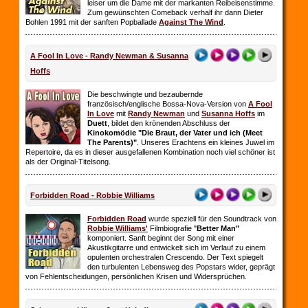
leiser um die Dame mit der markanten Reibeisenstimme.
Zum gewünschten Comeback verhalf ihr dann Dieter
Bohlen 1991 mit der sanften Popballade
Against The Wind
.
A Fool In Love - Randy Newman & Susanna
Hoffs
Die beschwingte und bezaubernde
französisch/englische Bossa-Nova-Version von
A Fool
In Love
mit
Randy Newman
und
Susanna Hoffs
im
Duett
, bildet den krönenden Abschluss der
Kinokomödie "Die Braut, der Vater und ich (Meet
The Parents)"
. Unseres Erachtens ein kleines Juwel im
Repertoire, da es in dieser ausgefallenen Kombination noch viel schöner ist
als der Original-Titelsong.
Forbidden Road - Robbie Williams
Forbidden Road
wurde speziell für den Soundtrack von
Robbie Williams'
Filmbiografie "
Better Man"
komponiert. Sanft beginnt der Song mit einer
Akustikgitarre und entwickelt sich im Verlauf zu einem
opulenten orchestralen Crescendo. Der Text spiegelt
den turbulenten Lebensweg des Popstars wider, geprägt
von Fehlentscheidungen, persönlichen Krisen und Widersprüchen.