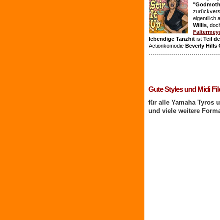
"Godmothe
zurückvers
eigentllich
Willis
, doc
Faltermey
lebendige Tanzhit
ist
Teil d
Actionkomödie
Beverly Hills
1 Benutzer online
Gute Styles und Midi Fil
für alle Yamaha Tyros 
und viele weitere Form