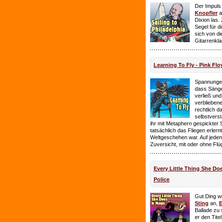
Der Impuls
Knopfler
a
Dixion las
Segel für 
sich von d
Gitarrenkl
Learning To Fly - Pink Flo
Spannungen
dass Sänge
verließ und 
verbliebene
rechtlich 
selbstverst
ihr mit Metaphern gespickter
tatsächlich das Fliegen erlern
Weltgeschehen war. Auf jeden
Zuversicht, mit oder ohne Flü
Every Little Thing She Doe
Police
Gut Ding wi
Sting
an,
E
Ballade zu 
er den Tite