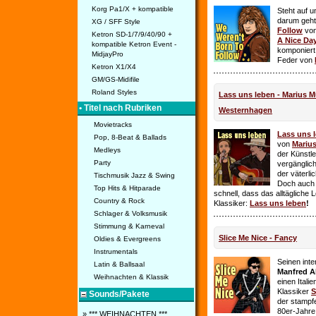
Korg Pa1/X + kompatible
Steht auf u
darum geht 
XG / SFF Style
Follow
vo
Ketron SD-1/7/9/40/90 +
A Nice Da
kompatible Ketron Event -
komponiert
MidjayPro
Feder von
Ketron X1/X4
GM/GS-Midifile
Roland Styles
Lass uns leben - Marius Mü
• Titel nach Rubriken
Westernhagen
Movietracks
Lass uns 
Pop, 8-Beat & Ballads
von
Mariu
Medleys
der Künstle
Party
vergänglich
der väterl
Tischmusik Jazz & Swing
Doch auch
Top Hits & Hitparade
schnell, dass das alltägliche 
Country & Rock
Klassiker:
Lass uns leben
!
Schlager & Volksmusik
Stimmung & Karneval
Slice Me Nice - Fancy
Oldies & Evergreens
Instrumentals
Seinen int
Latin & Ballsaal
Manfred A
Weihnachten & Klassik
einen Itali
Klassiker
S
Sounds/Pakete
der stampf
80er-Jahre 
» *** WEIHNACHTEN ***