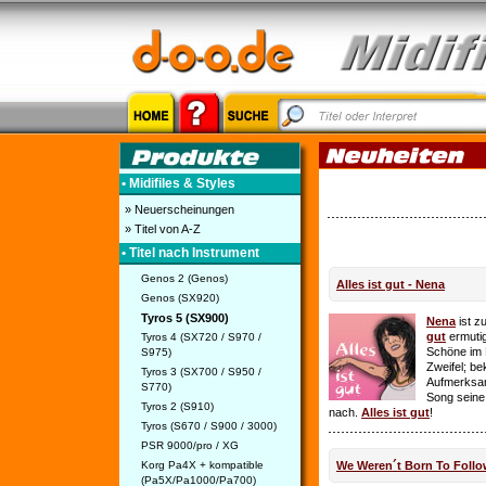
• Midifiles & Styles
» Neuerscheinungen
» Titel von A-Z
• Titel nach Instrument
Genos 2 (Genos)
Alles ist gut - Nena
Genos (SX920)
Tyros 5 (SX900)
Nena
ist z
gut
ermutig
Tyros 4 (SX720 / S970 /
Schöne im 
S975)
Zweifel; be
Tyros 3 (SX700 / S950 /
Aufmerksamk
S770)
Song seine
Tyros 2 (S910)
nach.
Alles ist gut
!
Tyros (S670 / S900 / 3000)
PSR 9000/pro / XG
Korg Pa4X + kompatible
We Weren´t Born To Follo
(Pa5X/Pa1000/Pa700)