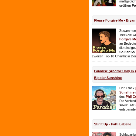
maßgeblich
größten
Po
Please Forgive Me - Brya
Zusammen 
1993 die w
Forgive M
an Bedeutun
die einzig
So Far So
zweiten Top 10 Charthit in De
Paradise (Another Day In 
Bipolar Sunshine
Der Track
Sunshine
i
des
Phil C
Die Verbin
sowie R&B-
entspannte
Stir It Up - Patti LaBelle
Schlagarti