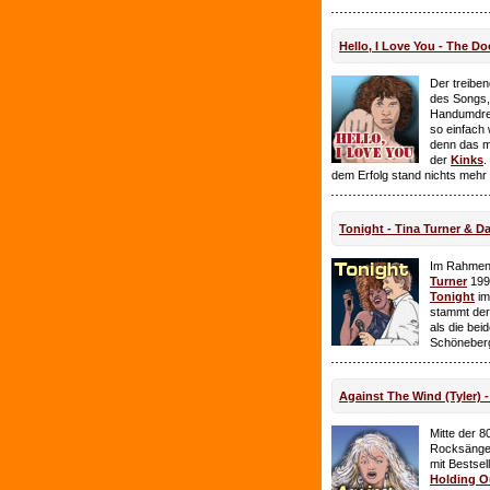
Hello, I Love You - The Do
Der treiben
des Songs,
Handumdre
so einfach 
denn das ma
der
Kinks
.
dem Erfolg stand nichts mehr
Tonight - Tina Turner & D
Im Rahmen
Turner
199
Tonight
im
stammt de
als die bei
Schöneberg
Against The Wind (Tyler) -
Mitte der 8
Rocksänge
mit Bestsel
Holding O