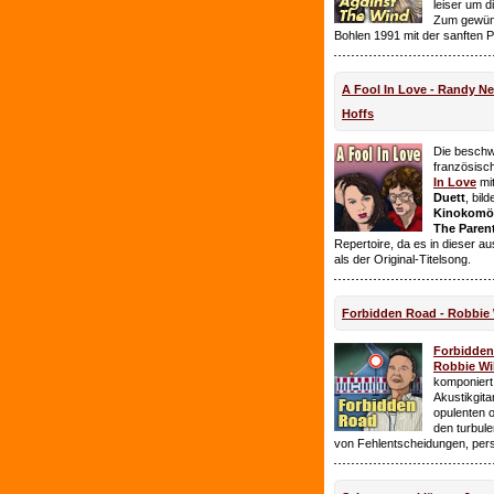
leiser um 
Zum gewüns
Bohlen 1991 mit der sanften 
A Fool In Love - Randy 
Hoffs
Die beschw
französisc
In Love
mi
Duett
, bil
Kinokomödi
The Paren
Repertoire, da es in dieser a
als der Original-Titelsong.
Forbidden Road - Robbie 
Forbidde
Robbie Wil
komponiert.
Akustikgita
opulenten 
den turbul
von Fehlentscheidungen, per