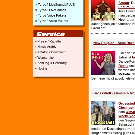
Amour
! D
» Tyros4 LiveSoundsPLUS
und Paul 
» Tyros3 LiveSounds
ihrer Cover
» Tyros Voice Pakete
man verbas
Hecht,
um E
» Tyros2 Voice Pakete
daher gehen jetzt sämtliche 
Grenzen".
» Preise / Rabatte
New Religion - Bebe Rexh
» News-Archiv
» Katalog / Download
Einer der i
Jahre ist
I
» Wunschtitel
Dance-For
» Zahlung & Lieferung
Rexha
ent
» Hotline
werden da
Melodie de
Der neue Hit ist absolut elekt
Grossstadt - Oimara & Ma
Grossstad
Giesinger
dem
Oima
Wackelkon
den Gegens
Sehnsucht n
modernen
Deutschpop mit b
sorgt somit für richtig gute La