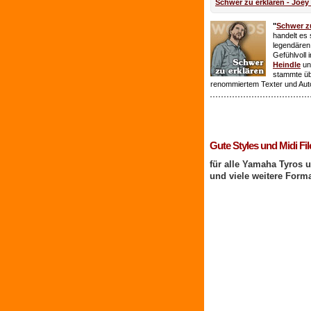
Schwer zu erklären - Joey
"
Schwer zu
handelt es 
legendären
Gefühlvoll 
Heindle
un
stammte ü
renommiertem Texter und Aut
1 Benutzer online
Gute Styles und Midi Fil
für alle Yamaha Tyros 
und viele weitere Form