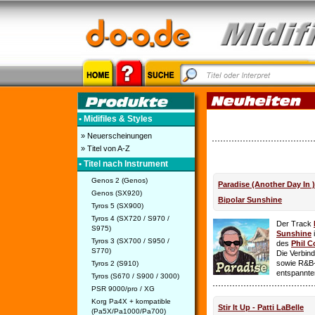
• Midifiles & Styles
» Neuerscheinungen
» Titel von A-Z
• Titel nach Instrument
Genos 2 (Genos)
Paradise (Another Day In 
Genos (SX920)
Bipolar Sunshine
Tyros 5 (SX900)
Tyros 4 (SX720 / S970 /
Der Track
S975)
Sunshine
i
Tyros 3 (SX700 / S950 /
des
Phil C
S770)
Die Verbin
sowie R&B-
Tyros 2 (S910)
entspannte
Tyros (S670 / S900 / 3000)
PSR 9000/pro / XG
Korg Pa4X + kompatible
Stir It Up - Patti LaBelle
(Pa5X/Pa1000/Pa700)