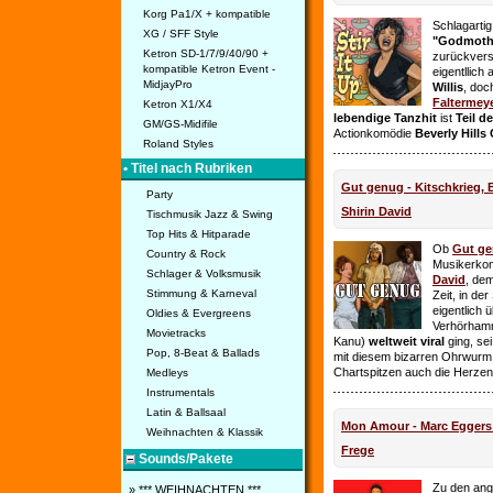
Korg Pa1/X + kompatible
Schlagarti
XG / SFF Style
"Godmothe
Ketron SD-1/7/9/40/90 +
zurückvers
kompatible Ketron Event -
eigentllich
MidjayPro
Willis
, doc
Faltermey
Ketron X1/X4
lebendige Tanzhit
ist
Teil d
GM/GS-Midifile
Actionkomödie
Beverly Hills
Roland Styles
• Titel nach Rubriken
Gut genug - Kitschkrieg,
Party
Shirin David
Tischmusik Jazz & Swing
Top Hits & Hitparade
Ob
Gut g
Country & Rock
Musikerko
Schlager & Volksmusik
David
, dem
Stimmung & Karneval
Zeit, in de
eigentlich 
Oldies & Evergreens
Verhörhamm
Movietracks
Kanu)
weltweit viral
ging, sei
Pop, 8-Beat & Ballads
mit diesem bizarren Ohrwurm 
Chartspitzen auch die Herze
Medleys
Instrumentals
Latin & Ballsaal
Mon Amour - Marc Eggers -
Weihnachten & Klassik
Frege
Sounds/Pakete
Zu den ange
» *** WEIHNACHTEN ***