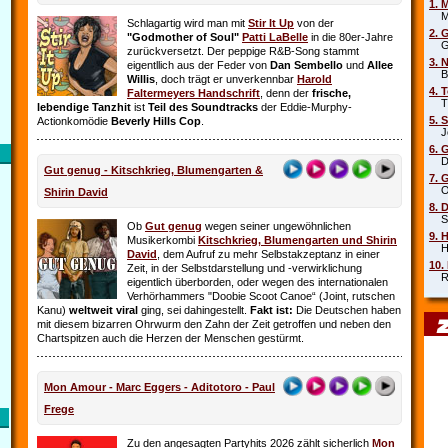
1. 
Mar
Schlagartig wird man mit
Stir It Up
von der
2. 
"Godmother of Soul"
Patti LaBelle
in die 80er-Jahre
Gr
zurückversetzt. Der peppige R&B-Song stammt
3. 
eigentllich aus der Feder von
Dan Sembello
und
Allee
Beb
Willis
, doch trägt er unverkennbar
Harold
4. 
Faltermeyers Handschrift
, denn der
frische,
Tin
lebendige Tanzhit
ist
Teil des Soundtracks
der Eddie-Murphy-
5. 
Actionkomödie
Beverly Hills Cop
.
Joe
6. 
Die
Gut genug - Kitschkrieg, Blumengarten &
7. 
Oim
Shirin David
8. 
Sha
Ob
Gut genug
wegen seiner ungewöhnlichen
9. 
Musikerkombi
Kitschkrieg, Blumengarten und Shirin
Hel
David
, dem Aufruf zu mehr Selbstakzeptanz in einer
10.
Zeit, in der Selbstdarstellung und ‑verwirklichung
Rob
eigentlich überborden, oder wegen des internationalen
Verhörhammers "Doobie Scoot Canoe“ (Joint, rutschen
Kanu)
weltweit viral
ging, sei dahingestellt.
Fakt ist:
Die Deutschen haben
mit diesem bizarren Ohrwurm den Zahn der Zeit getroffen und neben den
Chartspitzen auch die Herzen der Menschen gestürmt.
Mon Amour - Marc Eggers - Aditotoro - Paul
Frege
Zu den angesagten Partyhits 2026 zählt sicherlich
Mon