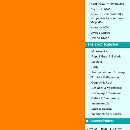
Korg Pa1/X + kompatible
XG / SFF Style
Ketron SD-1/7/9/40/90 +
kompatible Ketron Event -
MidjayPro
Ketron X1/X4
GM/GS-Midifile
Roland Styles
• Titel nach Rubriken
Movietracks
Pop, 8-Beat & Ballads
Medleys
Party
Tischmusik Jazz & Swing
Top Hits & Hitparade
Country & Rock
Schlager & Volksmusik
Stimmung & Karneval
Oldies & Evergreens
Instrumentals
Latin & Ballsaal
Weihnachten & Klassik
Sounds/Pakete
» *** WEIHNACHTEN ***