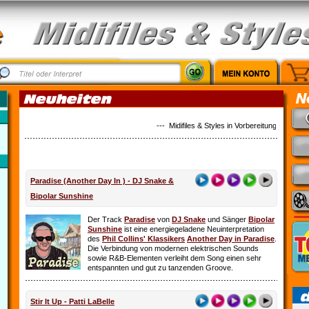
--- Midifiles & Styles in Vorbereitung: Alles ist 
Paradise (Another Day In ) - DJ Snake &
Bipolar Sunshine
Der Track
Paradise
von
DJ Snake
und Sänger
Bipolar
Sunshine
ist eine energiegeladene Neuinterpretation
des
Phil Collins' Klassikers
Another Day in Paradise
.
Die Verbindung von modernen elektrischen Sounds
sowie R&B-Elementen verleiht dem Song einen sehr
entspannten und gut zu tanzenden Groove.
Stir It Up - Patti LaBelle