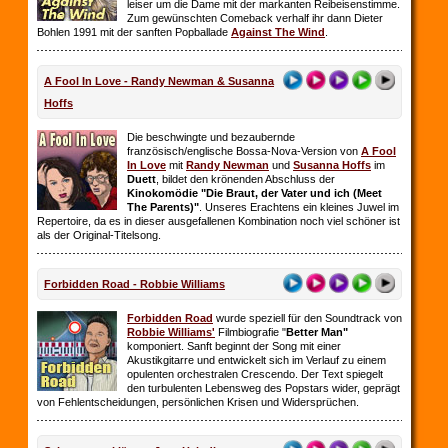
leiser um die Dame mit der markanten Reibeisenstimme.
Zum gewünschten Comeback verhalf ihr dann Dieter
Bohlen 1991 mit der sanften Popballade
Against The Wind
.
A Fool In Love - Randy Newman & Susanna
Hoffs
Die beschwingte und bezaubernde
französisch/englische Bossa-Nova-Version von
A Fool
In Love
mit
Randy Newman
und
Susanna Hoffs
im
Duett
, bildet den krönenden Abschluss der
Kinokomödie "Die Braut, der Vater und ich (Meet
The Parents)"
. Unseres Erachtens ein kleines Juwel im
Repertoire, da es in dieser ausgefallenen Kombination noch viel schöner ist
als der Original-Titelsong.
Forbidden Road - Robbie Williams
Forbidden Road
wurde speziell für den Soundtrack von
Robbie Williams'
Filmbiografie "
Better Man"
komponiert. Sanft beginnt der Song mit einer
Akustikgitarre und entwickelt sich im Verlauf zu einem
opulenten orchestralen Crescendo. Der Text spiegelt
den turbulenten Lebensweg des Popstars wider, geprägt
von Fehlentscheidungen, persönlichen Krisen und Widersprüchen.