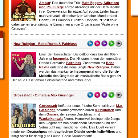
Amour
! Das deutsche Trio:
Marc Eggers, Aditotoro
und Paul Frege
sorgte allerdings mit der Herausgabe
ihrer Coverversion für etwas Aufregung. Leider hatten
man verbaselt, die schweizer Urheber-Mundartband
Hecht,
um Erlaubnis zu bitten. Hoppala!
"C'est fou"
-
daher gehen jetzt sämtliche Einnahmen an die Organisation "Ärzte ohne
Grenzen".
New Religion - Bebe Rexha & Faithless
Einer der ikonischsten Dancefloorklassiker der 90er-
Jahre ist
Insomnia
. Der Hit stammt von der legendären
Dance-Formation
Faithless
. Zusammen mit
Bebe
Rexha
entstand die neue Single
New Religion
. Dabei
werden das
markante Instrumental und die Synth-
Melodie des Originals
als musikalische Basis genutzt.
Der neue Hit ist absolut elektrisierend und mitreißend!
Grossstadt - Oimara & Max Giesinger
Grossstadt
heißt der neue, frische Sommerhit von
Max
Giesinger
, bekannt geworden durch
80 Millionen
und
dem
Oimara
, der seinen Durchbruch
mit
Wackelkontakt
feierte. Humorvoll besingen die Jungs
den Gegensatz von hektischem Stadtleben und der
Sehnsucht nach ländlicher Idylle. Das Duett vereint
modernen
Deutschpop mit bayrischem Dialekt sowie Indie-Vibes
und
sorgt somit für richtig gute Laune. Coole Kollaboration!