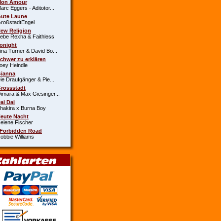
Mon Amour
c Eggers - Aditotor...
Gute Laune
oßstadtEngel
New Religion
e Rexha & Faithless
Tonight
a Turner & David Bo...
Schwer zu erklären
y Heindle
Gianna
 Draufgänger & Pie...
Grossstadt
ara & Max Giesinger...
Dai Dai
kira x Burna Boy
Heute Nacht
ene Fischer
 Forbidden Road
bie Williams