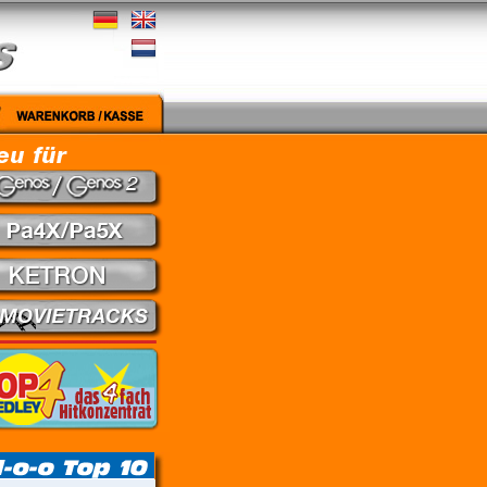
gut - Nena // Every Little Thing She Does Is Magic - The Police // Learning To Fly - Pink F