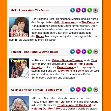
Hello, I Love You - The Doors
Der treibende Beat, die eingänge Melodie und die Kürze
des Songs, ließen
Hello, I Love You
von
The Doors
im
Handumdrehen 1968 zum Chartstürmer werden. Doch
so einfach wie alles schien, war es dann doch nicht,
denn das markante Gitarrenriff ähnelte stark dem
der
Kinks
. Man einigte sich jedoch außergerichtlich und
dem Erfolg stand nichts mehr im Wege.
Tonight - Tina Turner & David Bowie
Im Rahmen ihrer
Private Dancer-Tournee
führte
Tina
Turner
1994 die einfühlsame
Reggae-Pop-Ballade
Tonight
im Duett mit
David Bowie
auf. Ursprünglich
stammt der Song von
Iggy Pop
und
Bowie
aus der Zeit,
als die beiden Ende der 70er zusammen in Berlin-
Schöneberg wohnten und arbeiteten.
Against The Wind (Tyler) - Bonnie Tyler
Mitte der 80er-Jahre führte die britische Pop- und
Rocksängerin
Bonnie Tyler
die amerikanischen Charts
mit Bestsellerhits wie
Total Eclipse Of The Heart
und
Holding Out For A Hero
an. Danach wurde es etwas