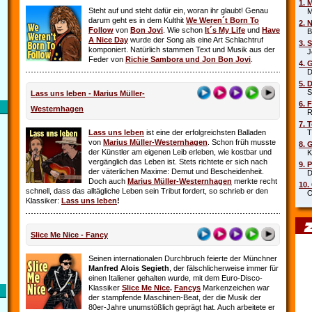
1. 
Steht auf und steht dafür ein, woran ihr glaubt! Genau
Mar
darum geht es in dem Kulthit
We Weren´t Born To
2. 
Follow
von
Bon Jovi
. Wie schon
It´s My Life
und
Have
Beb
A Nice Day
wurde der Song als eine Art Schlachtruf
3. 
komponiert. Natürlich stammen Text und Musik aus der
Joe
Feder von
Richie Sambora und Jon Bon Jovi
.
4. 
Die
5. 
Sha
Lass uns leben - Marius Müller-
6. 
Westernhagen
Rob
7. 
Lass uns leben
ist eine der erfolgreichsten Balladen
Tin
von
Marius Müller-Westernhagen
. Schon früh musste
8. 
der Künstler am eigenen Leib erleben, wie kostbar und
Kit
vergänglich das Leben ist. Stets richtete er sich nach
9. 
der väterlichen Maxime: Demut und Bescheidenheit.
DJ 
Doch auch
Marius Müller-Westernhagen
merkte recht
10.
schnell, dass das alltägliche Leben sein Tribut fordert, so schrieb er den
Oim
Klassiker:
Lass uns leben
!
Slice Me Nice - Fancy
Seinen internationalen Durchbruch feierte der Münchner
Manfred Alois Segieth
, der fälschlicherweise immer für
einen Italiener gehalten wurde, mit dem Euro-Disco-
Klassiker
Slice Me Nice
.
Fancys
Markenzeichen war
der stampfende Maschinen-Beat, der die Musik der
80er-Jahre unumstößlich geprägt hat. Auch arbeitete er