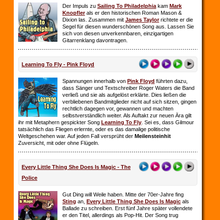
Der Impuls zu
Sailing To Philadelphia
kam
Mark
Knopfler
als er den historischen Roman Mason &
Dixion las. Zusammen mit
James Taylor
richtete er die
Segel für diesen wunderschönen Song aus. Lassen Sie
sich von diesen unverkennbaren, einzigartigen
Gitarrenklang davontragen.
Learning To Fly - Pink Floyd
Spannungen innerhalb von
Pink Floyd
führten dazu,
dass Sänger und Textschreiber Roger Waters die Band
verließ und sie als aufgelöst erklärte. Dies ließen die
verbliebenen Bandmitglieder nicht auf sich sitzen, gingen
rechtlich dagegen vor, gewannen und machten
selbstverständlich weiter. Als Auftakt zur neuen Ära gilt
ihr mit Metaphern gespickter Song
Learning To Fly
. Sei es, dass Gilmour
tatsächlich das Fliegen erlernte, oder es das damalige politische
Weltgeschehen war. Auf jeden Fall versprüht der
Meilensteinhit
Zuversicht, mit oder ohne Flügeln.
Every Little Thing She Does Is Magic - The
Police
Gut Ding will Weile haben. Mitte der 70er-Jahre fing
Sting
an,
Every Little Thing She Does Is Magic
als
Ballade zu schreiben. Erst fünf Jahre später vollendete
er den Titel, allerdings als Pop-Hit. Der Song trug