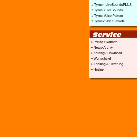
» Tyros4 LiveSoundsPLUS
» Tyros3 LiveSounds
» Tyros Voice Pakete
» Tyros2 Voice Pakete
» Preise / Rabatte
» News-Archiv
» Katalog / Download
» Wunschtitel
» Zahlung & Lieferung
» Hotline