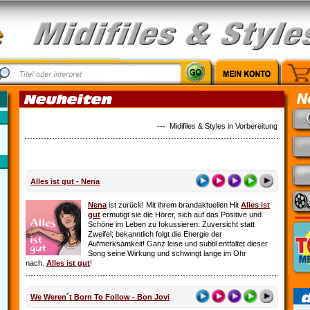
--- Midifiles & Styles in Vorbereitung: Country M
Alles ist gut - Nena
Nena
ist zurück! Mit ihrem brandaktuellen Hit
Alles ist
gut
ermutigt sie die Hörer, sich auf das Positive und
Schöne im Leben zu fokussieren: Zuversicht statt
Zweifel; bekanntlich folgt die Energie der
Aufmerksamkeit! Ganz leise und subtil entfaltet dieser
Song seine Wirkung und schwingt lange im Ohr
nach.
Alles ist gut
!
We Weren´t Born To Follow - Bon Jovi