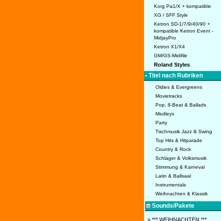
Korg Pa1/X + kompatible
XG / SFF Style
Ketron SD-1/7/9/40/90 +
kompatible Ketron Event -
MidjayPro
Ketron X1/X4
GM/GS-Midifile
Roland Styles
• Titel nach Rubriken
Oldies & Evergreens
Movietracks
Pop, 8-Beat & Ballads
Medleys
Party
Tischmusik Jazz & Swing
Top Hits & Hitparade
Country & Rock
Schlager & Volksmusik
Stimmung & Karneval
Latin & Ballsaal
Instrumentals
Weihnachten & Klassik
Sounds/Pakete
» *** WEIHNACHTEN ***