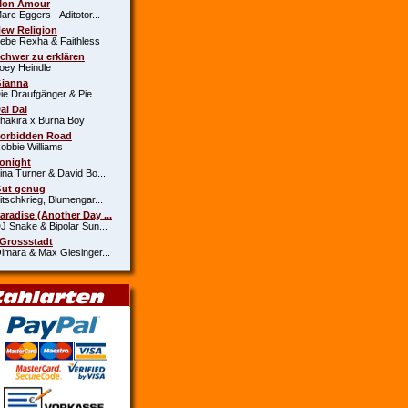
Mon Amour
c Eggers - Aditotor...
New Religion
e Rexha & Faithless
Schwer zu erklären
y Heindle
Gianna
 Draufgänger & Pie...
Dai Dai
kira x Burna Boy
Forbidden Road
bie Williams
Tonight
a Turner & David Bo...
Gut genug
schkrieg, Blumengar...
Paradise (Another Day ...
Snake & Bipolar Sun...
 Grossstadt
ara & Max Giesinger...