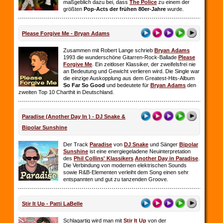
maßgeblich dazu bei, dass
The Police
zu einem der
größten
Pop-Acts der frühen 80er-Jahre
wurde.
Please Forgive Me - Bryan Adams
Zusammen mit Robert Lange schrieb
Bryan Adams
1993 die wunderschöne Gitarren-Rock-Ballade
Please
Forgive Me
. Ein zeitloser Klassiker, der zweifelsfrei nie
an Bedeutung und Gewicht verlieren wird. Die Single war
die einzige Auskopplung aus dem Greatest-Hits-Album
So Far So
Good
und bedeutete für
Bryan Adams
den
zweiten Top 10 Charthit in Deutschland.
Paradise (Another Day In ) - DJ Snake &
Bipolar Sunshine
Der Track
Paradise
von
DJ Snake
und Sänger
Bipolar
Sunshine
ist eine energiegeladene Neuinterpretation
des
Phil Collins' Klassikers
Another Day in Paradise
.
Die Verbindung von modernen elektrischen Sounds
sowie R&B-Elementen verleiht dem Song einen sehr
entspannten und gut zu tanzenden Groove.
Stir It Up - Patti LaBelle
Schlagartig wird man mit
Stir It Up
von der