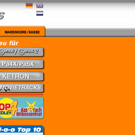
edley - Theuns Jordaan & Juanita du Plessis // Kein Gefühl - Marius Müller-Westerhagen //