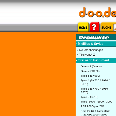
• Midifiles & Styles
» Neuerscheinungen
» Titel von A-Z
• Titel nach Instrument
Genos 2 (Genos)
Genos (SX920)
Tyros 5 (SX900)
Tyros 4 (SX720 / S970 /
S975)
Tyros 3 (SX700 / S950 /
S770)
Tyros 2 (S910)
Tyros (S670 / S900 / 3000)
PSR 9000/pro / XG
Korg Pa4X + kompatible
(Pa5X/Pa1000/Pa700)