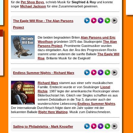
für die
Pet Shop Boys
, schrieb Musik für
Siegfried & Roy
und konnte
sogar
Michael Jackson
für eine Zusammenarbeit gewinnen.
The Eagle Will Rise - The Alan Parsons
Project
Die beiden begnadeten Briten
Alan Parsons und Eric
Woolfson
gründeten 1975 das Studioprojekt
The Alan
Parsons Project
. Prominente Gastmusiker wurden
dazu eingeladen. Aus der Ära des Progressiven Rocks
stammt unter anderem die sanfte Ballade
The Eagle Will
Rise
. Brillante Musik für die Ewigkeit!
Endless Summer Nights - Richard Marx
Richard Marx
stammt aus einer sehr musikalischen
Familie. Entdeckt wurde er von Soulsänger
Lionel
Richie
. 1987 legte der amerikanische Rocksänger einen
Bilderbuchstart hin. Gleich vier Singles schafften es aus
seinem Debütalbum in die Top 3, darunter auch der
wunderschöne Liebessong
Endless Summer Nights
.
Der internationale Durchbruch folgte dann ein Jahr später mit der
bekannten Ballade
Right Here Waiting
. Musik zum Dahinschmelzen.
Sailing to Philadelphia - Mark Knopfler