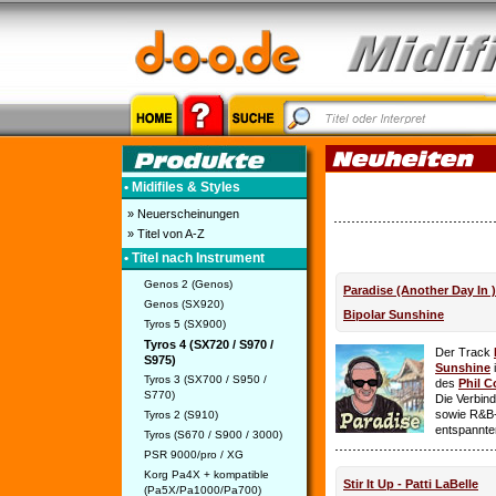
• Midifiles & Styles
» Neuerscheinungen
» Titel von A-Z
• Titel nach Instrument
Genos 2 (Genos)
Paradise (Another Day In 
Genos (SX920)
Bipolar Sunshine
Tyros 5 (SX900)
Tyros 4 (SX720 / S970 /
Der Track
S975)
Sunshine
i
Tyros 3 (SX700 / S950 /
des
Phil C
S770)
Die Verbin
sowie R&B-
Tyros 2 (S910)
entspannte
Tyros (S670 / S900 / 3000)
PSR 9000/pro / XG
Korg Pa4X + kompatible
Stir It Up - Patti LaBelle
(Pa5X/Pa1000/Pa700)