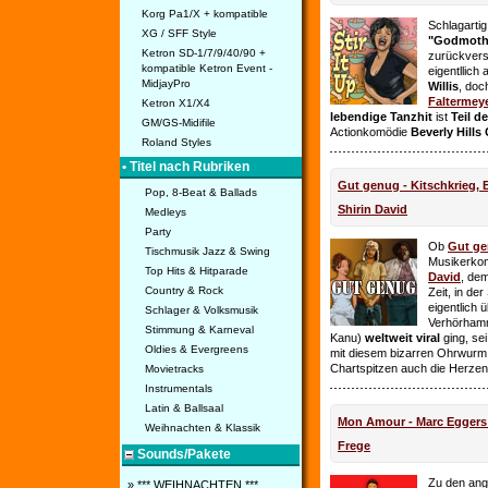
Korg Pa1/X + kompatible
Schlagarti
XG / SFF Style
"Godmothe
Ketron SD-1/7/9/40/90 +
zurückvers
kompatible Ketron Event -
eigentllich
MidjayPro
Willis
, doc
Faltermey
Ketron X1/X4
lebendige Tanzhit
ist
Teil d
GM/GS-Midifile
Actionkomödie
Beverly Hills
Roland Styles
• Titel nach Rubriken
Gut genug - Kitschkrieg,
Pop, 8-Beat & Ballads
Shirin David
Medleys
Party
Ob
Gut g
Tischmusik Jazz & Swing
Musikerko
Top Hits & Hitparade
David
, dem
Country & Rock
Zeit, in de
eigentlich 
Schlager & Volksmusik
Verhörhamm
Stimmung & Karneval
Kanu)
weltweit viral
ging, sei
Oldies & Evergreens
mit diesem bizarren Ohrwurm 
Chartspitzen auch die Herze
Movietracks
Instrumentals
Latin & Ballsaal
Mon Amour - Marc Eggers -
Weihnachten & Klassik
Frege
Sounds/Pakete
Zu den ange
» *** WEIHNACHTEN ***