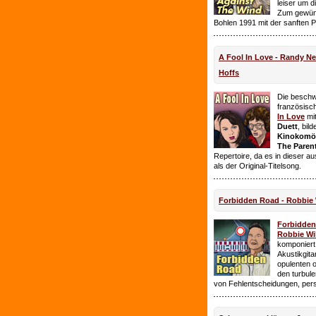
leiser um 
Zum gewüns
Bohlen 1991 mit der sanften 
A Fool In Love - Randy 
Hoffs
Die beschw
französisc
In Love
mi
Duett
, bil
Kinokomödi
The Paren
Repertoire, da es in dieser a
als der Original-Titelsong.
Forbidden Road - Robbie 
Forbidde
Robbie Wil
komponiert.
Akustikgita
opulenten 
den turbul
von Fehlentscheidungen, per