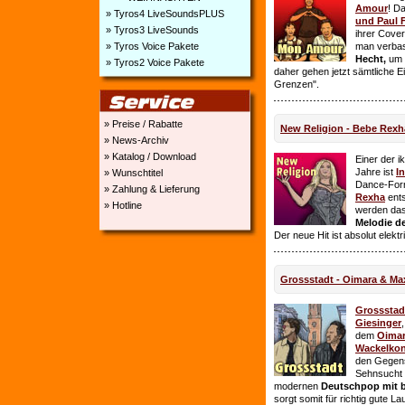
Amour
! D
» Tyros4 LiveSoundsPLUS
und Paul 
» Tyros3 LiveSounds
ihrer Cover
» Tyros Voice Pakete
man verbas
Hecht,
um E
» Tyros2 Voice Pakete
daher gehen jetzt sämtliche 
Grenzen".
» Preise / Rabatte
New Religion - Bebe Rexh
» News-Archiv
» Katalog / Download
Einer der i
Jahre ist
I
» Wunschtitel
Dance-For
» Zahlung & Lieferung
Rexha
ent
» Hotline
werden da
Melodie de
Der neue Hit ist absolut elekt
Grossstadt - Oimara & Ma
Grossstad
Giesinger
dem
Oima
Wackelkon
den Gegens
Sehnsucht n
modernen
Deutschpop mit b
sorgt somit für richtig gute La