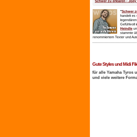
Schwer zu erklären - Joey
"
Schwer zu
handelt es 
legendären
Gefühlvoll 
Heindle
un
stammte ü
renommiertem Texter und Aut
1 Benutzer online
Gute Styles und Midi Fil
für alle Yamaha Tyros 
und viele weitere Form