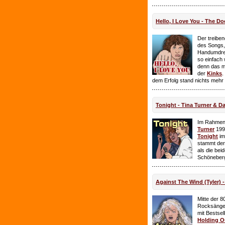
Hello, I Love You - The Do
Der treiben
des Songs,
Handumdre
so einfach 
denn das ma
der
Kinks
.
dem Erfolg stand nichts mehr
Tonight - Tina Turner & D
Im Rahmen
Turner
199
Tonight
im
stammt de
als die bei
Schöneberg
Against The Wind (Tyler) -
Mitte der 8
Rocksänge
mit Bestsel
Holding O