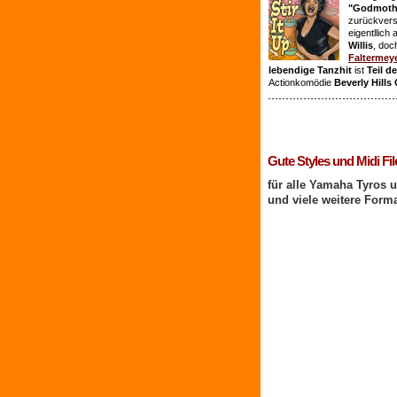
"Godmothe
zurückvers
eigentllich
Willis
, doc
Faltermey
lebendige Tanzhit
ist
Teil d
Actionkomödie
Beverly Hills
1 Benutzer online
Gute Styles und Midi Fil
für alle Yamaha Tyros 
und viele weitere Form