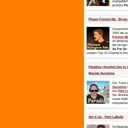
maßgeblich
größten
Po
Please Forgive Me - Brya
Zusammen 
1993 die w
Forgive M
an Bedeutun
die einzig
So Far So
zweiten Top 10 Charthit in De
Paradise (Another Day In 
Bipolar Sunshine
Der Track
Sunshine
i
des
Phil C
Die Verbin
sowie R&B-
entspannte
Stir It Up - Patti LaBelle
Schlagarti