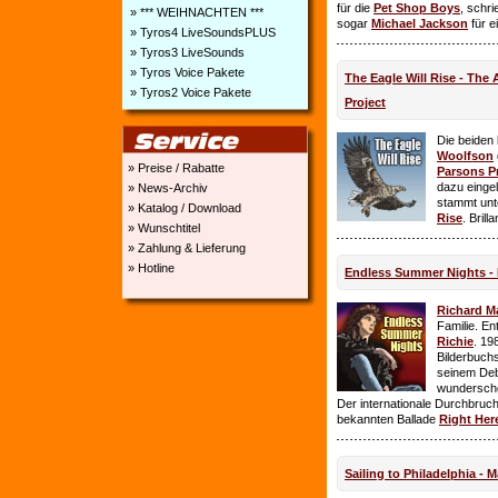
für die
Pet Shop Boys
, schr
» *** WEIHNACHTEN ***
sogar
Michael Jackson
für e
» Tyros4 LiveSoundsPLUS
» Tyros3 LiveSounds
» Tyros Voice Pakete
The Eagle Will Rise - The
» Tyros2 Voice Pakete
Project
Die beiden
Woolfson
» Preise / Rabatte
Parsons P
dazu einge
» News-Archiv
stammt unt
» Katalog / Download
Rise
. Brill
» Wunschtitel
» Zahlung & Lieferung
» Hotline
Endless Summer Nights - 
Richard M
Familie. E
Richie
. 19
Bilderbuchs
seinem Deb
wundersch
Der internationale Durchbruch 
bekannten Ballade
Right Her
Sailing to Philadelphia - 