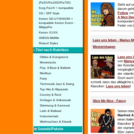
(Pa5X/Pa1000/Pa700)
Steht auf u
Korg Pa1/X + kompatible
darum geht 
Follow
vo
XG / SFF Style
A Nice Da
Ketron SD-1/7/9/40/90 +
komponiert
kompatible Ketron Event -
Feder von
MidjayPro
Ketron X1/X4
GM/GS-Midifile
Lass uns leben - Marius Mü
Roland Styles
Westernhagen
• Titel nach Rubriken
Lass uns 
Oldies & Evergreens
von
Mariu
Movietracks
der Künstle
Pop, 8-Beat & Ballads
vergänglich
Medleys
der väterl
Doch auch
Party
schnell, dass das alltägliche 
Tischmusik Jazz & Swing
Klassiker:
Lass uns leben
!
Top Hits & Hitparade
Country & Rock
Schlager & Volksmusik
Slice Me Nice - Fancy
Stimmung & Karneval
Latin & Ballsaal
Seinen int
Manfred A
Instrumentals
einen Itali
Weihnachten & Klassik
Klassiker
S
der stampf
Sounds/Pakete
80er-Jahre 