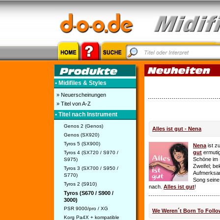
• Midifiles & Styles
» Neuerscheinungen
» Titel von A-Z
• Titel nach Instrument
Genos 2 (Genos)
Alles ist gut - Nena
Genos (SX920)
Tyros 5 (SX900)
Nena
ist z
gut
ermutig
Tyros 4 (SX720 / S970 /
Schöne im 
S975)
Zweifel; be
Tyros 3 (SX700 / S950 /
Aufmerksamk
S770)
Song seine
Tyros 2 (S910)
nach.
Alles ist gut
!
Tyros (S670 / S900 /
3000)
PSR 9000/pro / XG
We Weren´t Born To Follo
Korg Pa4X + kompatible