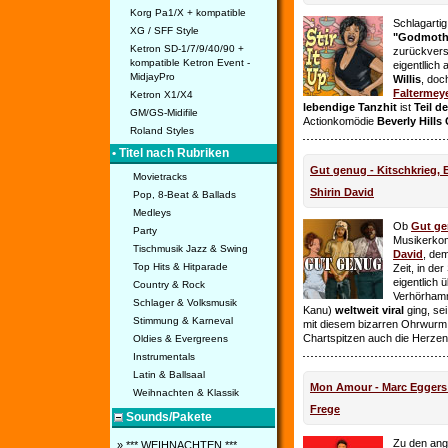
Korg Pa1/X + kompatible
Schlagarti
XG / SFF Style
"Godmothe
Ketron SD-1/7/9/40/90 +
zurückvers
kompatible Ketron Event -
eigentllich
MidjayPro
Willis
, doc
Faltermey
Ketron X1/X4
lebendige Tanzhit
ist
Teil d
GM/GS-Midifile
Actionkomödie
Beverly Hills
Roland Styles
• Titel nach Rubriken
Gut genug - Kitschkrieg,
Movietracks
Shirin David
Pop, 8-Beat & Ballads
Medleys
Ob
Gut g
Party
Musikerko
Tischmusik Jazz & Swing
David
, dem
Top Hits & Hitparade
Zeit, in de
eigentlich 
Country & Rock
Verhörhamm
Schlager & Volksmusik
Kanu)
weltweit viral
ging, sei
Stimmung & Karneval
mit diesem bizarren Ohrwurm 
Chartspitzen auch die Herze
Oldies & Evergreens
Instrumentals
Latin & Ballsaal
Mon Amour - Marc Eggers -
Weihnachten & Klassik
Frege
Sounds/Pakete
Zu den ange
» *** WEIHNACHTEN ***