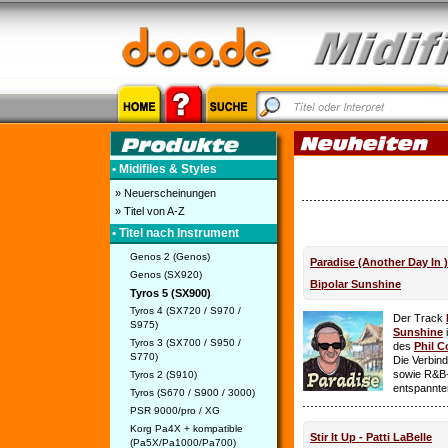
• Midifiles & Styles
» Neuerscheinungen
» Titel von A-Z
• Titel nach Instrument
Genos 2 (Genos)
Paradise (Another Day In 
Genos (SX920)
Bipolar Sunshine
Tyros 5 (SX900)
Tyros 4 (SX720 / S970 /
Der Track
S975)
Sunshine
i
Tyros 3 (SX700 / S950 /
des
Phil C
S770)
Die Verbin
sowie R&B-
Tyros 2 (S910)
entspannte
Tyros (S670 / S900 / 3000)
PSR 9000/pro / XG
Korg Pa4X + kompatible
Stir It Up - Patti LaBelle
(Pa5X/Pa1000/Pa700)