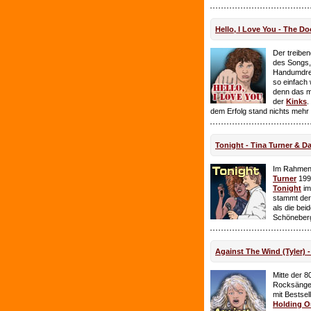
Hello, I Love You - The Do
Der treiben
des Songs,
Handumdre
so einfach 
denn das ma
der
Kinks
.
dem Erfolg stand nichts mehr
Tonight - Tina Turner & D
Im Rahmen
Turner
199
Tonight
im
stammt de
als die bei
Schöneberg
Against The Wind (Tyler) -
Mitte der 8
Rocksänge
mit Bestsel
Holding O