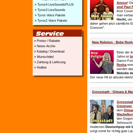
Amour
! D
» Tyros4 LiveSoundsPLUS
und Paul 
» Tyros3 LiveSounds
ihrer Cover
» Tyros Voice Pakete
man verbas
Hecht,
um E
» Tyros2 Voice Pakete
daher gehen jetzt sämtliche 
Grenzen".
» Preise / Rabatte
New Religion - Bebe Rexh
» News-Archiv
» Katalog / Download
Einer der i
Jahre ist
I
» Wunschtitel
Dance-For
» Zahlung & Lieferung
Rexha
ent
» Hotline
werden da
Melodie de
Der neue Hit ist absolut elekt
Grossstadt - Oimara & Ma
Grossstad
Giesinger
dem
Oima
Wackelkon
den Gegens
Sehnsucht n
modernen
Deutschpop mit b
sorgt somit für richtig gute La