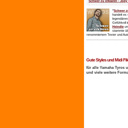
Schwer zu erklären - Joey
"
Schwer zu
handelt es 
legendären
Gefühlvoll 
Heindle
un
stammte ü
renommiertem Texter und Aut
1 Benutzer online
Gute Styles und Midi Fil
für alle Yamaha Tyros 
und viele weitere Form