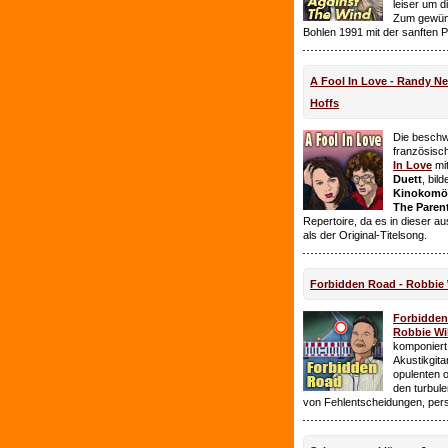
leiser um 
Zum gewüns
Bohlen 1991 mit der sanften 
A Fool In Love - Randy 
Hoffs
Die beschw
französisc
In Love
mi
Duett
, bil
Kinokomödi
The Paren
Repertoire, da es in dieser a
als der Original-Titelsong.
Forbidden Road - Robbie 
Forbidde
Robbie Wil
komponiert.
Akustikgita
opulenten 
den turbul
von Fehlentscheidungen, per