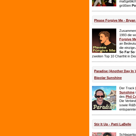
maßgeblich
größten
Po
Please Forgive Me - Brya
Zusammen 
1993 die w
Forgive M
an Bedeutun
die einzig
So Far So
zweiten Top 10 Charthit in De
Paradise (Another Day In 
Bipolar Sunshine
Der Track
Sunshine
i
des
Phil C
Die Verbin
sowie R&B-
entspannte
Stir It Up - Patti LaBelle
Schlagarti