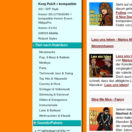
Korg Pa1/X + kompatible
Steht auf u
darum geht 
XG / SFF Style
Follow
vo
Ketron SD-1/7/9/40/90 +
A Nice Da
kompatible Ketron Event -
komponiert
MidjayPro
Feder von
Ketron X1/X4
GM/GS-Midifile
Roland Styles
Lass uns leben - Marius Mü
• Titel nach Rubriken
Westernhagen
Movietracks
Lass uns 
Pop, 8-Beat & Ballads
von
Mariu
Medleys
der Künstle
Party
vergänglich
der väterl
Tischmusik Jazz & Swing
Doch auch
Top Hits & Hitparade
schnell, dass das alltägliche 
Country & Rock
Klassiker:
Lass uns leben
!
Schlager & Volksmusik
Stimmung & Karneval
Slice Me Nice - Fancy
Oldies & Evergreens
Instrumentals
Seinen int
Latin & Ballsaal
Manfred A
Weihnachten & Klassik
einen Itali
Klassiker
S
Sounds/Pakete
der stampf
80er-Jahre 
» *** WEIHNACHTEN ***