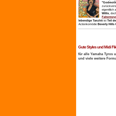
"Godmothe
zurückvers
eigentllich
Willis
, doc
Faltermey
lebendige Tanzhit
ist
Teil d
Actionkomödie
Beverly Hills
1 Benutzer online
Gute Styles und Midi Fil
für alle Yamaha Tyros 
und viele weitere Form