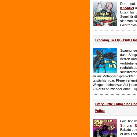
Der Impuls
Knopfler
a
Dixion las
Segel für 
sich von d
Gitarrenkl
Learning To Fly - Pink Flo
Spannungen
dass Sänge
verließ und 
verbliebene
rechtlich 
selbstverst
ihr mit Metaphern gespickter
tatsächlich das Fliegen erlern
Weltgeschehen war. Auf jeden
Zuversicht, mit oder ohne Flü
Every Little Thing She Doe
Police
Gut Ding wi
Sting
an,
E
Ballade zu 
er den Tite