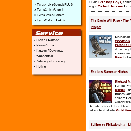
für die
Pet Shop Boys
, schr
» Tyros4 LiveSoundsPLUS
sogar
Michael Jackson
für e
» Tyros3 LiveSounds
» Tyros Voice Pakete
» Tyros2 Voice Pakete
The Eagle Will Rise - The
Project
Die beiden
» Preise / Rabatte
Woolfson
Parsons P
» News-Archiv
dazu einge
» Katalog / Download
stammt unt
» Wunschtitel
Rise
. Brill
» Zahlung & Lieferung
» Hotline
Endless Summer Nights - 
Richard M
Familie. E
Richie
. 19
Bilderbuchs
seinem Deb
wundersch
Der internationale Durchbruch 
bekannten Ballade
Right Her
Sailing to Philadelphia - 