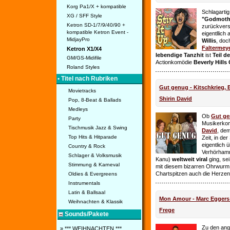
Korg Pa1/X + kompatible
Schlagarti
XG / SFF Style
"Godmothe
Ketron SD-1/7/9/40/90 +
zurückvers
kompatible Ketron Event -
eigentllich
MidjayPro
Willis
, doc
Faltermey
Ketron X1/X4
lebendige Tanzhit
ist
Teil d
GM/GS-Midifile
Actionkomödie
Beverly Hills
Roland Styles
• Titel nach Rubriken
Gut genug - Kitschkrieg,
Movietracks
Shirin David
Pop, 8-Beat & Ballads
Medleys
Ob
Gut g
Party
Musikerko
Tischmusik Jazz & Swing
David
, dem
Top Hits & Hitparade
Zeit, in de
eigentlich 
Country & Rock
Verhörhamm
Schlager & Volksmusik
Kanu)
weltweit viral
ging, sei
Stimmung & Karneval
mit diesem bizarren Ohrwurm 
Chartspitzen auch die Herze
Oldies & Evergreens
Instrumentals
Latin & Ballsaal
Mon Amour - Marc Eggers -
Weihnachten & Klassik
Frege
Sounds/Pakete
Zu den ange
» *** WEIHNACHTEN ***