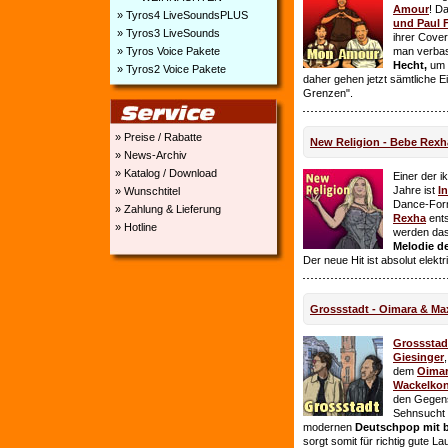
Amour
! D
» Tyros4 LiveSoundsPLUS
und Paul 
» Tyros3 LiveSounds
ihrer Cover
» Tyros Voice Pakete
man verbas
Hecht,
um E
» Tyros2 Voice Pakete
daher gehen jetzt sämtliche 
Grenzen".
» Preise / Rabatte
New Religion - Bebe Rexh
» News-Archiv
» Katalog / Download
Einer der i
Jahre ist
I
» Wunschtitel
Dance-For
» Zahlung & Lieferung
Rexha
ent
» Hotline
werden da
Melodie de
Der neue Hit ist absolut elekt
Grossstadt - Oimara & Ma
Grossstad
Giesinger
dem
Oima
Wackelkon
den Gegens
Sehnsucht n
modernen
Deutschpop mit b
sorgt somit für richtig gute La