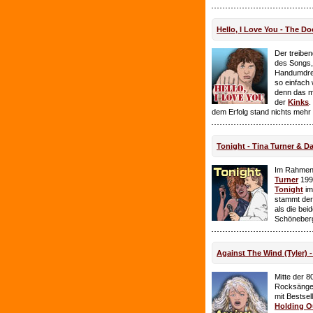
Hello, I Love You - The Do
Der treiben
des Songs,
Handumdre
so einfach 
denn das ma
der
Kinks
.
dem Erfolg stand nichts mehr
Tonight - Tina Turner & D
Im Rahmen
Turner
199
Tonight
im
stammt de
als die bei
Schöneberg
Against The Wind (Tyler) -
Mitte der 8
Rocksänge
mit Bestsel
Holding O