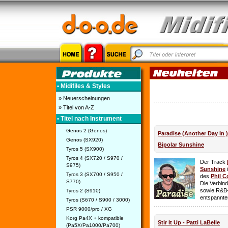
• Midifiles & Styles
» Neuerscheinungen
» Titel von A-Z
• Titel nach Instrument
Genos 2 (Genos)
Paradise (Another Day In 
Genos (SX920)
Bipolar Sunshine
Tyros 5 (SX900)
Tyros 4 (SX720 / S970 /
Der Track
S975)
Sunshine
i
Tyros 3 (SX700 / S950 /
des
Phil C
S770)
Die Verbin
sowie R&B-
Tyros 2 (S910)
entspannte
Tyros (S670 / S900 / 3000)
PSR 9000/pro / XG
Korg Pa4X + kompatible
Stir It Up - Patti LaBelle
(Pa5X/Pa1000/Pa700)