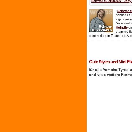
Schwer zu erklären - Joey
"
Schwer zu
handelt es 
legendären
Gefühlvoll 
Heindle
un
stammte ü
renommiertem Texter und Aut
1 Benutzer online
Gute Styles und Midi Fil
für alle Yamaha Tyros 
und viele weitere Form