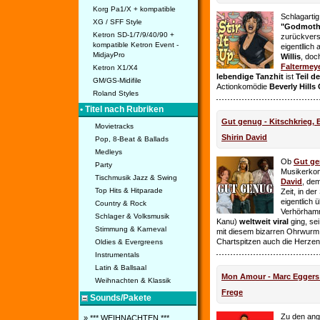
Korg Pa1/X + kompatible
Schlagarti
XG / SFF Style
"Godmothe
Ketron SD-1/7/9/40/90 +
zurückvers
kompatible Ketron Event -
eigentllich
MidjayPro
Willis
, doc
Faltermey
Ketron X1/X4
lebendige Tanzhit
ist
Teil d
GM/GS-Midifile
Actionkomödie
Beverly Hills
Roland Styles
• Titel nach Rubriken
Gut genug - Kitschkrieg,
Movietracks
Shirin David
Pop, 8-Beat & Ballads
Medleys
Ob
Gut g
Party
Musikerko
Tischmusik Jazz & Swing
David
, dem
Top Hits & Hitparade
Zeit, in de
eigentlich 
Country & Rock
Verhörhamm
Schlager & Volksmusik
Kanu)
weltweit viral
ging, sei
Stimmung & Karneval
mit diesem bizarren Ohrwurm 
Chartspitzen auch die Herze
Oldies & Evergreens
Instrumentals
Latin & Ballsaal
Mon Amour - Marc Eggers -
Weihnachten & Klassik
Frege
Sounds/Pakete
Zu den ange
» *** WEIHNACHTEN ***