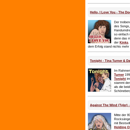
Hello, I Love You - The Do
Der treiben
des Songs,
Handumdre
so einfach 
denn das ma
der
Kinks
.
dem Erfolg stand nichts mehr
Tonight - Tina Turner & D
Im Rahmen
Turner
199
Tonight
im
stammt de
als die bei
Schöneberg
Against The Wind (Tyler) -
Mitte der 8
Rocksänge
mit Bestsel
Holding O