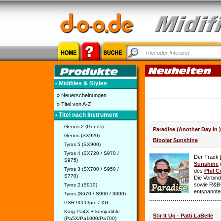
• Midifiles & Styles
» Neuerscheinungen
» Titel von A-Z
• Titel nach Instrument
Genos 2 (Genos)
Paradise (Another Day In 
Genos (SX920)
Bipolar Sunshine
Tyros 5 (SX900)
Tyros 4 (SX720 / S970 /
Der Track
S975)
Sunshine
i
Tyros 3 (SX700 / S950 /
des
Phil C
S770)
Die Verbin
sowie R&B-
Tyros 2 (S910)
entspannte
Tyros (S670 / S900 / 3000)
PSR 9000/pro / XG
Korg Pa4X + kompatible
Stir It Up - Patti LaBelle
(Pa5X/Pa1000/Pa700)