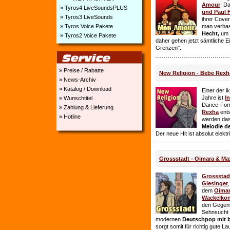
Amour
! D
» Tyros4 LiveSoundsPLUS
und Paul 
» Tyros3 LiveSounds
ihrer Cover
» Tyros Voice Pakete
man verbas
Hecht,
um E
» Tyros2 Voice Pakete
daher gehen jetzt sämtliche 
Grenzen".
» Preise / Rabatte
New Religion - Bebe Rexh
» News-Archiv
» Katalog / Download
Einer der i
Jahre ist
I
» Wunschtitel
Dance-For
» Zahlung & Lieferung
Rexha
ent
» Hotline
werden da
Melodie de
Der neue Hit ist absolut elekt
Grossstadt - Oimara & Ma
Grossstad
Giesinger
dem
Oima
Wackelkon
den Gegens
Sehnsucht n
modernen
Deutschpop mit b
sorgt somit für richtig gute La