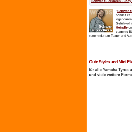
Schwer zu erklären - Joey
"
Schwer zu
handelt es 
legendären
Gefühlvoll 
Heindle
un
stammte ü
renommiertem Texter und Aut
1 Benutzer online
Gute Styles und Midi Fil
für alle Yamaha Tyros 
und viele weitere Form