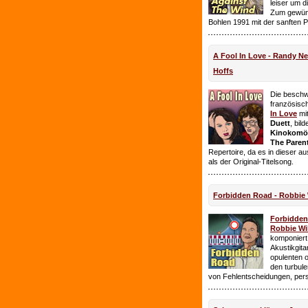
leiser um 
Zum gewüns
Bohlen 1991 mit der sanften 
A Fool In Love - Randy 
Hoffs
Die beschw
französisc
In Love
mi
Duett
, bil
Kinokomödi
The Paren
Repertoire, da es in dieser a
als der Original-Titelsong.
Forbidden Road - Robbie 
Forbidde
Robbie Wil
komponiert.
Akustikgita
opulenten 
den turbul
von Fehlentscheidungen, per