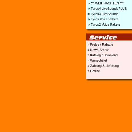
» *** WEIHNACHTEN ***
» Tyros4 LiveSoundsPLUS
» Tyros3 LiveSounds
» Tyros Voice Pakete
» Tyros2 Voice Pakete
» Preise / Rabatte
» News-Archiv
» Katalog / Download
» Wunschtitel
» Zahlung & Lieferung
» Hotline