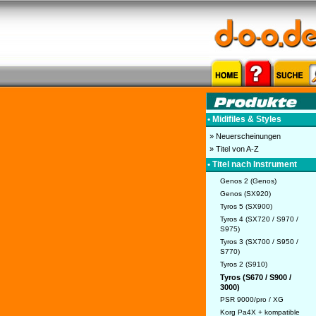
• Midifiles & Styles
» Neuerscheinungen
» Titel von A-Z
• Titel nach Instrument
Genos 2 (Genos)
Genos (SX920)
Tyros 5 (SX900)
Tyros 4 (SX720 / S970 /
S975)
Tyros 3 (SX700 / S950 /
S770)
Tyros 2 (S910)
Tyros (S670 / S900 /
3000)
PSR 9000/pro / XG
Korg Pa4X + kompatible