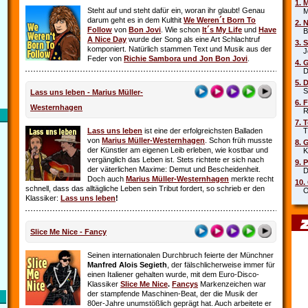
1. 
Steht auf und steht dafür ein, woran ihr glaubt! Genau
Mar
darum geht es in dem Kulthit
We Weren´t Born To
2. 
Follow
von
Bon Jovi
. Wie schon
It´s My Life
und
Have
Beb
A Nice Day
wurde der Song als eine Art Schlachtruf
3. 
komponiert. Natürlich stammen Text und Musik aus der
Joe
Feder von
Richie Sambora und Jon Bon Jovi
.
4. 
Die
5. 
Sha
Lass uns leben - Marius Müller-
6. 
Westernhagen
Rob
7. 
Lass uns leben
ist eine der erfolgreichsten Balladen
Tin
von
Marius Müller-Westernhagen
. Schon früh musste
8. 
der Künstler am eigenen Leib erleben, wie kostbar und
Kit
vergänglich das Leben ist. Stets richtete er sich nach
9. 
der väterlichen Maxime: Demut und Bescheidenheit.
DJ 
Doch auch
Marius Müller-Westernhagen
merkte recht
10.
schnell, dass das alltägliche Leben sein Tribut fordert, so schrieb er den
Oim
Klassiker:
Lass uns leben
!
Slice Me Nice - Fancy
Seinen internationalen Durchbruch feierte der Münchner
Manfred Alois Segieth
, der fälschlicherweise immer für
einen Italiener gehalten wurde, mit dem Euro-Disco-
Klassiker
Slice Me Nice
.
Fancys
Markenzeichen war
der stampfende Maschinen-Beat, der die Musik der
80er-Jahre unumstößlich geprägt hat. Auch arbeitete er