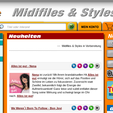
--- Midifiles & Styles in Vorbereitung: Country M
Alles ist gut - Nena
Nena
ist zurück! Mit ihrem brandaktuellen Hit
Alles ist
gut
ermutigt sie die Hörer, sich auf das Positive und
Schöne im Leben zu fokussieren: Zuversicht statt
Zweifel; bekanntlich folgt die Energie der
Aufmerksamkeit! Ganz leise und subtil entfaltet dieser
Song seine Wirkung und schwingt lange im Ohr
nach.
Alles ist gut
!
We Weren´t Born To Follow - Bon Jovi