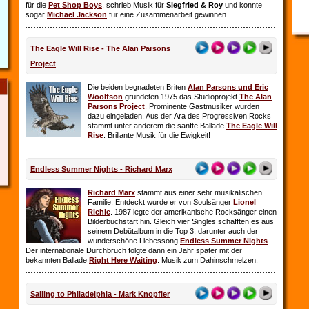
für die
Pet Shop Boys
, schrieb Musik für
Siegfried & Roy
und konnte
sogar
Michael Jackson
für eine Zusammenarbeit gewinnen.
The Eagle Will Rise - The Alan Parsons
Project
Die beiden begnadeten Briten
Alan Parsons und Eric
Woolfson
gründeten 1975 das Studioprojekt
The Alan
Parsons Project
. Prominente Gastmusiker wurden
dazu eingeladen. Aus der Ära des Progressiven Rocks
stammt unter anderem die sanfte Ballade
The Eagle Will
Rise
. Brillante Musik für die Ewigkeit!
Endless Summer Nights - Richard Marx
Richard Marx
stammt aus einer sehr musikalischen
Familie. Entdeckt wurde er von Soulsänger
Lionel
Richie
. 1987 legte der amerikanische Rocksänger einen
Bilderbuchstart hin. Gleich vier Singles schafften es aus
seinem Debütalbum in die Top 3, darunter auch der
wunderschöne Liebessong
Endless Summer Nights
.
Der internationale Durchbruch folgte dann ein Jahr später mit der
bekannten Ballade
Right Here Waiting
. Musik zum Dahinschmelzen.
Sailing to Philadelphia - Mark Knopfler