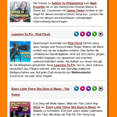
Der Impuls zu
Sailing To Philadelphia
kam
Mark
Knopfler
als er den historischen Roman Mason &
Dixion las. Zusammen mit
James Taylor
richtete er die
Segel für diesen wunderschönen Song aus. Lassen Sie
sich von diesen unverkennbaren, einzigartigen
Gitarrenklang davontragen.
Learning To Fly - Pink Floyd
Spannungen innerhalb von
Pink Floyd
führten dazu,
dass Sänger und Textschreiber Roger Waters die Band
verließ und sie als aufgelöst erklärte. Dies ließen die
verbliebenen Bandmitglieder nicht auf sich sitzen, gingen
rechtlich dagegen vor, gewannen und machten
selbstverständlich weiter. Als Auftakt zur neuen Ära gilt
ihr mit Metaphern gespickter Song
Learning To Fly
. Sei es, dass Gilmour
tatsächlich das Fliegen erlernte, oder es das damalige politische
Weltgeschehen war. Auf jeden Fall versprüht der
Meilensteinhit
Zuversicht, mit oder ohne Flügeln.
Every Little Thing She Does Is Magic - The
Police
Gut Ding will Weile haben. Mitte der 70er-Jahre fing
Sting
an,
Every Little Thing She Does Is Magic
als
Ballade zu schreiben. Erst fünf Jahre später vollendete
er den Titel, allerdings als Pop-Hit. Der Song trug