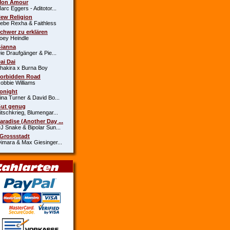
Mon Amour
c Eggers - Aditotor...
New Religion
e Rexha & Faithless
Schwer zu erklären
y Heindle
Gianna
 Draufgänger & Pie...
Dai Dai
kira x Burna Boy
Forbidden Road
bie Williams
Tonight
a Turner & David Bo...
Gut genug
schkrieg, Blumengar...
Paradise (Another Day ...
Snake & Bipolar Sun...
 Grossstadt
ara & Max Giesinger...