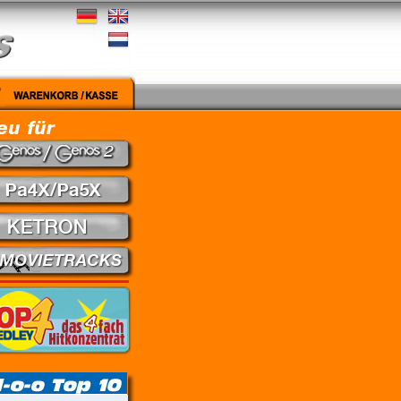
edley - Theuns Jordaan & Juanita du Plessis // Kein Gefühl - Marius Müller-Westerhagen //