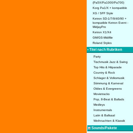
(Pa5X/Pa1000/Pa700)
Korg Pa1/X + kompatible
XG / SFF Style
Ketron SD-1/7/9/40/90 +
kompatible Ketron Event -
MidjayPro
Ketron X1/X4
GM/GS-Midifile
Roland Styles
• Titel nach Rubriken
Party
Tischmusik Jazz & Swing
Top Hits & Hitparade
Country & Rock
Schlager & Volksmusik
Stimmung & Karneval
Oldies & Evergreens
Movietracks
Pop, 8-Beat & Ballads
Medleys
Instrumentals
Latin & Ballsaal
Weihnachten & Klassik
Sounds/Pakete