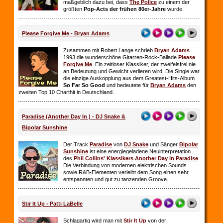
maßgeblich dazu bei, dass
The Police
zu einem der
größten
Pop-Acts der frühen 80er-Jahre
wurde.
Please Forgive Me - Bryan Adams
Zusammen mit Robert Lange schrieb
Bryan Adams
1993 die wunderschöne Gitarren-Rock-Ballade
Please
Forgive Me
. Ein zeitloser Klassiker, der zweifelsfrei nie
an Bedeutung und Gewicht verlieren wird. Die Single war
die einzige Auskopplung aus dem Greatest-Hits-Album
So Far So
Good
und bedeutete für
Bryan Adams
den
zweiten Top 10 Charthit in Deutschland.
Paradise (Another Day In ) - DJ Snake &
Bipolar Sunshine
Der Track
Paradise
von
DJ Snake
und Sänger
Bipolar
Sunshine
ist eine energiegeladene Neuinterpretation
des
Phil Collins' Klassikers
Another Day in Paradise
.
Die Verbindung von modernen elektrischen Sounds
sowie R&B-Elementen verleiht dem Song einen sehr
entspannten und gut zu tanzenden Groove.
Stir It Up - Patti LaBelle
Schlagartig wird man mit
Stir It Up
von der