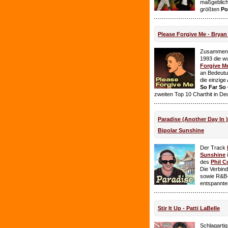
maßgeblich
größten
Po
Please Forgive Me - Brya
Zusammen 
1993 die w
Forgive M
an Bedeutun
die einzig
So Far So
zweiten Top 10 Charthit in De
Paradise (Another Day In 
Bipolar Sunshine
Der Track
Sunshine
i
des
Phil C
Die Verbin
sowie R&B-
entspannte
Stir It Up - Patti LaBelle
Schlagarti