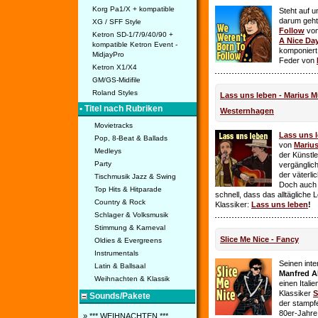
Korg Pa1/X + kompatible
Steht auf u
darum geht 
XG / SFF Style
Follow
vo
Ketron SD-1/7/9/40/90 +
A Nice Da
kompatible Ketron Event -
komponiert
MidjayPro
Feder von
Ketron X1/X4
GM/GS-Midifile
Roland Styles
Lass uns leben - Marius Mü
• Titel nach Rubriken
Westernhagen
Movietracks
Lass uns 
Pop, 8-Beat & Ballads
von
Mariu
Medleys
der Künstle
Party
vergänglich
der väterl
Tischmusik Jazz & Swing
Doch auch
Top Hits & Hitparade
schnell, dass das alltägliche 
Country & Rock
Klassiker:
Lass uns leben
!
Schlager & Volksmusik
Stimmung & Karneval
Slice Me Nice - Fancy
Oldies & Evergreens
Instrumentals
Seinen int
Latin & Ballsaal
Manfred A
Weihnachten & Klassik
einen Itali
Klassiker
S
Sounds/Pakete
der stampf
80er-Jahre 
» *** WEIHNACHTEN ***