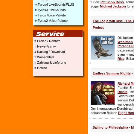
für die
Pet Shop Boys
, schr
» Tyros4 LiveSoundsPLUS
sogar
Michael Jackson
für e
» Tyros3 LiveSounds
» Tyros Voice Pakete
» Tyros2 Voice Pakete
The Eagle Will Rise - The
Project
Die beiden
» Preise / Rabatte
Woolfson
Parsons P
» News-Archiv
dazu einge
» Katalog / Download
stammt unt
» Wunschtitel
Rise
. Brill
» Zahlung & Lieferung
» Hotline
Endless Summer Nights - 
Richard M
Familie. E
Richie
. 19
Bilderbuchs
seinem Deb
wundersch
Der internationale Durchbruch 
bekannten Ballade
Right Her
Sailing to Philadelphia - 