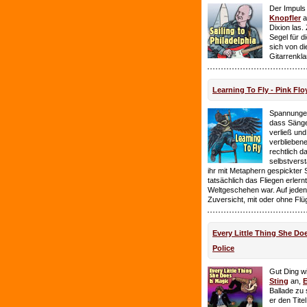
Der Impuls
Knopfler
a
Dixion las
Segel für 
sich von d
Gitarrenkl
Learning To Fly - Pink Flo
Spannungen
dass Sänge
verließ und 
verbliebene
rechtlich 
selbstverst
ihr mit Metaphern gespickter
tatsächlich das Fliegen erlern
Weltgeschehen war. Auf jeden
Zuversicht, mit oder ohne Flü
Every Little Thing She Doe
Police
Gut Ding wi
Sting
an,
E
Ballade zu 
er den Tite