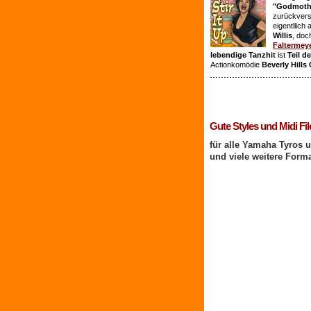
"Godmothe
zurückvers
eigentllich
Willis
, doc
Faltermey
lebendige Tanzhit
ist
Teil d
Actionkomödie
Beverly Hills
1 Benutzer online
Gute Styles und Midi Fil
für alle Yamaha Tyros 
und viele weitere Form