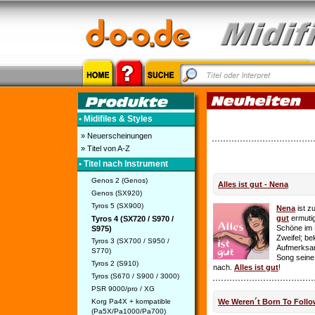
• Midifiles & Styles
» Neuerscheinungen
» Titel von A-Z
• Titel nach Instrument
Genos 2 (Genos)
Alles ist gut - Nena
Genos (SX920)
Tyros 5 (SX900)
Nena
ist z
gut
ermutig
Tyros 4 (SX720 / S970 /
Schöne im 
S975)
Zweifel; be
Tyros 3 (SX700 / S950 /
Aufmerksamk
S770)
Song seine
Tyros 2 (S910)
nach.
Alles ist gut
!
Tyros (S670 / S900 / 3000)
PSR 9000/pro / XG
Korg Pa4X + kompatible
We Weren´t Born To Follo
(Pa5X/Pa1000/Pa700)