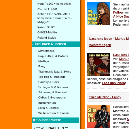
Korg Pa1/X + kompatible
Steht auf u
darum geht 
XG / SFF Style
Follow
vo
Ketron SD-1/7/9/40/90 +
A Nice Da
kompatible Ketron Event -
komponiert
MidjayPro
Feder von
Ketron X1/X4
GM/GS-Midifile
Roland Styles
Lass uns leben - Marius Mü
• Titel nach Rubriken
Westernhagen
Movietracks
Lass uns 
Pop, 8-Beat & Ballads
von
Mariu
Medleys
der Künstle
Party
vergänglich
der väterl
Tischmusik Jazz & Swing
Doch auch
Top Hits & Hitparade
schnell, dass das alltägliche 
Country & Rock
Klassiker:
Lass uns leben
!
Schlager & Volksmusik
Stimmung & Karneval
Slice Me Nice - Fancy
Oldies & Evergreens
Instrumentals
Seinen int
Latin & Ballsaal
Manfred A
Weihnachten & Klassik
einen Itali
Klassiker
S
Sounds/Pakete
der stampf
80er-Jahre 
» *** WEIHNACHTEN ***