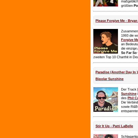
maßgeblich
größten
Po
Please Forgive Me - Brya
Zusammen 
1993 die w
Forgive M
an Bedeutun
die einzig
So Far So
zweiten Top 10 Charthit in De
Paradise (Another Day In 
Bipolar Sunshine
Der Track
Sunshine
i
des
Phil C
Die Verbin
sowie R&B-
entspannte
Stir It Up - Patti LaBelle
Schlagarti