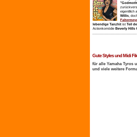
"Godmothe
zurückvers
eigentllich
Willis
, doc
Faltermey
lebendige Tanzhit
ist
Teil d
Actionkomödie
Beverly Hills
1 Benutzer online
Gute Styles und Midi Fil
für alle Yamaha Tyros 
und viele weitere Form