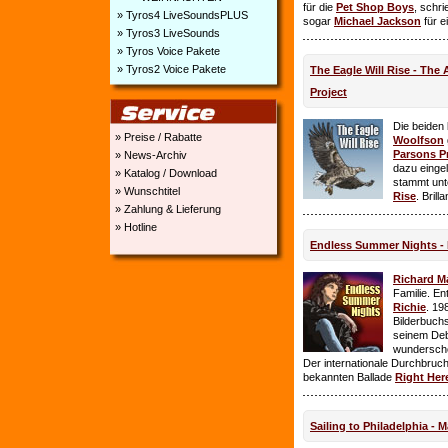
für die
Pet Shop Boys
, schr
» Tyros4 LiveSoundsPLUS
sogar
Michael Jackson
für e
» Tyros3 LiveSounds
» Tyros Voice Pakete
» Tyros2 Voice Pakete
The Eagle Will Rise - The
Project
Die beiden
» Preise / Rabatte
Woolfson
Parsons P
» News-Archiv
dazu einge
» Katalog / Download
stammt unt
» Wunschtitel
Rise
. Brill
» Zahlung & Lieferung
» Hotline
Endless Summer Nights - 
Richard M
Familie. E
Richie
. 19
Bilderbuchs
seinem Deb
wundersch
Der internationale Durchbruch 
bekannten Ballade
Right Her
Sailing to Philadelphia - 