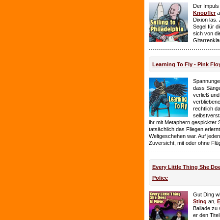
Der Impuls
Knopfler
a
Dixion las
Segel für 
sich von d
Gitarrenkl
Learning To Fly - Pink Flo
Spannungen
dass Sänge
verließ und 
verbliebene
rechtlich 
selbstverst
ihr mit Metaphern gespickter
tatsächlich das Fliegen erlern
Weltgeschehen war. Auf jeden
Zuversicht, mit oder ohne Flü
Every Little Thing She Doe
Police
Gut Ding wi
Sting
an,
E
Ballade zu 
er den Tite