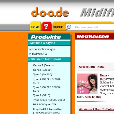
• Midifiles & Styles
» Neuerscheinungen
» Titel von A-Z
• Titel nach Instrument
Genos 2 (Genos)
Alles ist gut - Nena
Genos (SX920)
Tyros 5 (SX900)
Nena
ist z
gut
ermutig
Tyros 4 (SX720 / S970 /
Schöne im 
S975)
Zweifel; be
Tyros 3 (SX700 / S950 /
Aufmerksamk
S770)
Song seine
Tyros 2 (S910)
nach.
Alles ist gut
!
Tyros (S670 / S900 / 3000)
PSR 9000/pro / XG
Korg Pa4X + kompatible
We Weren´t Born To Follo
(Pa5X/Pa1000/Pa700)