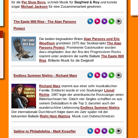
für die
Pet Shop Boys
, schrieb Musik für
Siegfried & Roy
und konnte
sogar
Michael Jackson
für eine Zusammenarbeit gewinnen.
The Eagle Will Rise - The Alan Parsons
Project
Die beiden begnadeten Briten
Alan Parsons und Eric
Woolfson
gründeten 1975 das Studioprojekt
The Alan
Parsons Project
. Prominente Gastmusiker wurden
dazu eingeladen. Aus der Ära des Progressiven Rocks
stammt unter anderem die sanfte Ballade
The Eagle Will
Rise
. Brillante Musik für die Ewigkeit!
Endless Summer Nights - Richard Marx
Richard Marx
stammt aus einer sehr musikalischen
Familie. Entdeckt wurde er von Soulsänger
Lionel
Richie
. 1987 legte der amerikanische Rocksänger einen
Bilderbuchstart hin. Gleich vier Singles schafften es aus
seinem Debütalbum in die Top 3, darunter auch der
wunderschöne Liebessong
Endless Summer Nights
.
Der internationale Durchbruch folgte dann ein Jahr später mit der
bekannten Ballade
Right Here Waiting
. Musik zum Dahinschmelzen.
Sailing to Philadelphia - Mark Knopfler