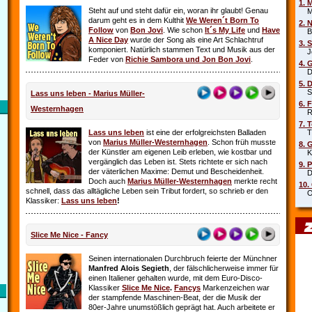
1. 
Steht auf und steht dafür ein, woran ihr glaubt! Genau
Mar
darum geht es in dem Kulthit
We Weren´t Born To
2. 
Follow
von
Bon Jovi
. Wie schon
It´s My Life
und
Have
Beb
A Nice Day
wurde der Song als eine Art Schlachtruf
3. 
komponiert. Natürlich stammen Text und Musik aus der
Joe
Feder von
Richie Sambora und Jon Bon Jovi
.
4. 
Die
5. 
Sha
Lass uns leben - Marius Müller-
6. 
Westernhagen
Rob
7. 
Lass uns leben
ist eine der erfolgreichsten Balladen
Tin
von
Marius Müller-Westernhagen
. Schon früh musste
8. 
der Künstler am eigenen Leib erleben, wie kostbar und
Kit
vergänglich das Leben ist. Stets richtete er sich nach
9. 
der väterlichen Maxime: Demut und Bescheidenheit.
DJ 
Doch auch
Marius Müller-Westernhagen
merkte recht
10.
schnell, dass das alltägliche Leben sein Tribut fordert, so schrieb er den
Oim
Klassiker:
Lass uns leben
!
Slice Me Nice - Fancy
Seinen internationalen Durchbruch feierte der Münchner
Manfred Alois Segieth
, der fälschlicherweise immer für
einen Italiener gehalten wurde, mit dem Euro-Disco-
Klassiker
Slice Me Nice
.
Fancys
Markenzeichen war
der stampfende Maschinen-Beat, der die Musik der
80er-Jahre unumstößlich geprägt hat. Auch arbeitete er