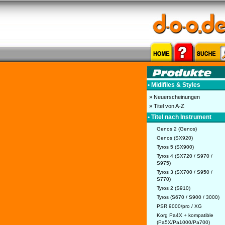
• Midifiles & Styles
» Neuerscheinungen
» Titel von A-Z
• Titel nach Instrument
Genos 2 (Genos)
Genos (SX920)
Tyros 5 (SX900)
Tyros 4 (SX720 / S970 /
S975)
Tyros 3 (SX700 / S950 /
S770)
Tyros 2 (S910)
Tyros (S670 / S900 / 3000)
PSR 9000/pro / XG
Korg Pa4X + kompatible
(Pa5X/Pa1000/Pa700)