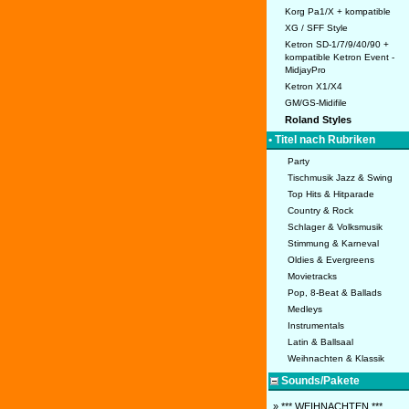
Korg Pa1/X + kompatible
XG / SFF Style
Ketron SD-1/7/9/40/90 +
kompatible Ketron Event -
MidjayPro
Ketron X1/X4
GM/GS-Midifile
Roland Styles
• Titel nach Rubriken
Party
Tischmusik Jazz & Swing
Top Hits & Hitparade
Country & Rock
Schlager & Volksmusik
Stimmung & Karneval
Oldies & Evergreens
Movietracks
Pop, 8-Beat & Ballads
Medleys
Instrumentals
Latin & Ballsaal
Weihnachten & Klassik
Sounds/Pakete
» *** WEIHNACHTEN ***