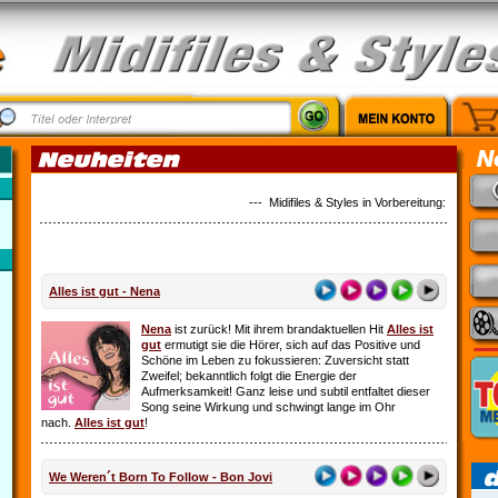
--- Midifiles & Styles in Vorbereitung: Country M
Alles ist gut - Nena
Nena
ist zurück! Mit ihrem brandaktuellen Hit
Alles ist
gut
ermutigt sie die Hörer, sich auf das Positive und
Schöne im Leben zu fokussieren: Zuversicht statt
Zweifel; bekanntlich folgt die Energie der
Aufmerksamkeit! Ganz leise und subtil entfaltet dieser
Song seine Wirkung und schwingt lange im Ohr
nach.
Alles ist gut
!
We Weren´t Born To Follow - Bon Jovi