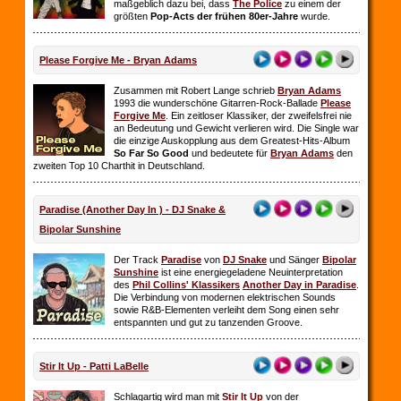
maßgeblich dazu bei, dass
The Police
zu einem der
größten
Pop-Acts der frühen 80er-Jahre
wurde.
Please Forgive Me - Bryan Adams
Zusammen mit Robert Lange schrieb
Bryan Adams
1993 die wunderschöne Gitarren-Rock-Ballade
Please
Forgive Me
. Ein zeitloser Klassiker, der zweifelsfrei nie
an Bedeutung und Gewicht verlieren wird. Die Single war
die einzige Auskopplung aus dem Greatest-Hits-Album
So Far So
Good
und bedeutete für
Bryan Adams
den
zweiten Top 10 Charthit in Deutschland.
Paradise (Another Day In ) - DJ Snake &
Bipolar Sunshine
Der Track
Paradise
von
DJ Snake
und Sänger
Bipolar
Sunshine
ist eine energiegeladene Neuinterpretation
des
Phil Collins' Klassikers
Another Day in Paradise
.
Die Verbindung von modernen elektrischen Sounds
sowie R&B-Elementen verleiht dem Song einen sehr
entspannten und gut zu tanzenden Groove.
Stir It Up - Patti LaBelle
Schlagartig wird man mit
Stir It Up
von der