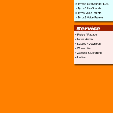
» Tyros4 LiveSoundsPLUS
» Tyros3 LiveSounds
» Tyros Voice Pakete
» Tyros2 Voice Pakete
» Preise / Rabatte
» News-Archiv
» Katalog / Download
» Wunschtitel
» Zahlung & Lieferung
» Hotline