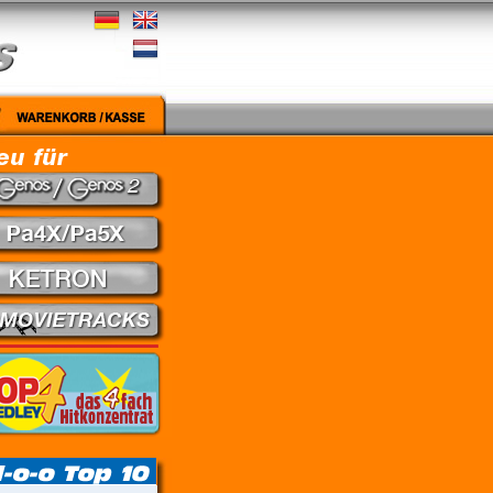
edley - Theuns Jordaan & Juanita du Plessis // Kein Gefühl - Marius Müller-Westerhagen // 