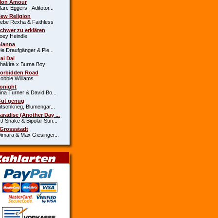
Mon Amour
c Eggers - Aditotor...
New Religion
e Rexha & Faithless
Schwer zu erklären
y Heindle
Gianna
 Draufgänger & Pie...
Dai Dai
kira x Burna Boy
Forbidden Road
bie Williams
Tonight
a Turner & David Bo...
Gut genug
schkrieg, Blumengar...
Paradise (Another Day ...
Snake & Bipolar Sun...
 Grossstadt
ara & Max Giesinger...