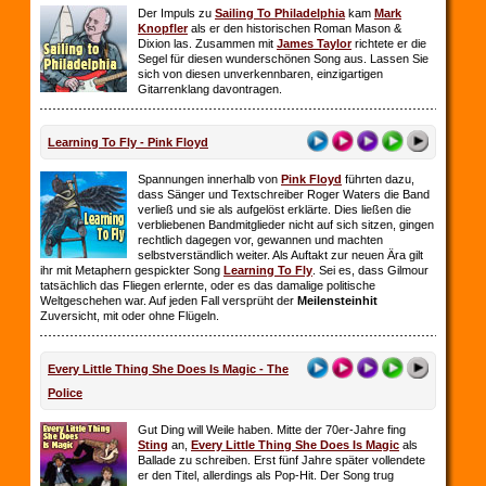
Der Impuls zu
Sailing To Philadelphia
kam
Mark
Knopfler
als er den historischen Roman Mason &
Dixion las. Zusammen mit
James Taylor
richtete er die
Segel für diesen wunderschönen Song aus. Lassen Sie
sich von diesen unverkennbaren, einzigartigen
Gitarrenklang davontragen.
Learning To Fly - Pink Floyd
Spannungen innerhalb von
Pink Floyd
führten dazu,
dass Sänger und Textschreiber Roger Waters die Band
verließ und sie als aufgelöst erklärte. Dies ließen die
verbliebenen Bandmitglieder nicht auf sich sitzen, gingen
rechtlich dagegen vor, gewannen und machten
selbstverständlich weiter. Als Auftakt zur neuen Ära gilt
ihr mit Metaphern gespickter Song
Learning To Fly
. Sei es, dass Gilmour
tatsächlich das Fliegen erlernte, oder es das damalige politische
Weltgeschehen war. Auf jeden Fall versprüht der
Meilensteinhit
Zuversicht, mit oder ohne Flügeln.
Every Little Thing She Does Is Magic - The
Police
Gut Ding will Weile haben. Mitte der 70er-Jahre fing
Sting
an,
Every Little Thing She Does Is Magic
als
Ballade zu schreiben. Erst fünf Jahre später vollendete
er den Titel, allerdings als Pop-Hit. Der Song trug