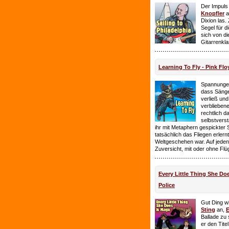
Der Impuls
Knopfler
a
Dixion las
Segel für 
sich von d
Gitarrenkl
Learning To Fly - Pink Flo
Spannungen
dass Sänge
verließ und 
verbliebene
rechtlich 
selbstverst
ihr mit Metaphern gespickter
tatsächlich das Fliegen erlern
Weltgeschehen war. Auf jeden
Zuversicht, mit oder ohne Flü
Every Little Thing She Doe
Police
Gut Ding wi
Sting
an,
E
Ballade zu 
er den Tite