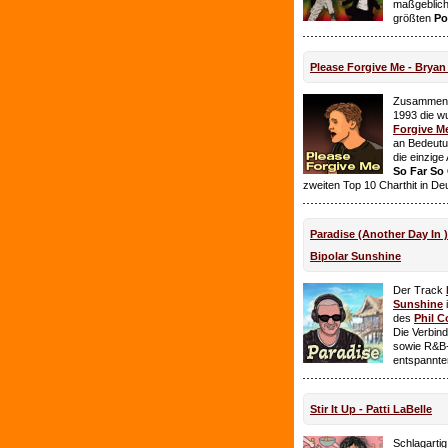
maßgeblich
größten
Po
Please Forgive Me - Brya
Zusammen 
1993 die w
Forgive M
an Bedeutun
die einzig
So Far So
zweiten Top 10 Charthit in De
Paradise (Another Day In 
Bipolar Sunshine
Der Track
Sunshine
i
des
Phil C
Die Verbin
sowie R&B-
entspannte
Stir It Up - Patti LaBelle
Schlagarti