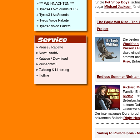
für die
Pet Shop Boys
, schr
» *** WEIHNACHTEN ***
sogar
Michael Jackson
für e
» Tyros4 LiveSoundsPLUS
» Tyros3 LiveSounds
» Tyros Voice Pakete
The Eagle Will Rise - The
» Tyros2 Voice Pakete
Project
Die beiden
Woolfson
» Preise / Rabatte
Parsons P
dazu einge
» News-Archiv
stammt unt
» Katalog / Download
Rise
. Brill
» Wunschtitel
» Zahlung & Lieferung
» Hotline
Endless Summer Nights - 
Richard M
Familie. E
Richie
. 19
Bilderbuchs
seinem Deb
wundersch
Der internationale Durchbruch 
bekannten Ballade
Right Her
Sailing to Philadelphia - 