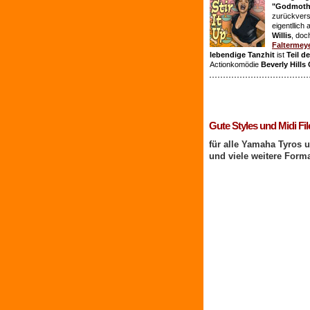
"Godmothe
zurückvers
eigentllich
Willis
, doc
Faltermey
lebendige Tanzhit
ist
Teil d
Actionkomödie
Beverly Hills
1 Benutzer online
Gute Styles und Midi Fil
für alle Yamaha Tyros 
und viele weitere Form