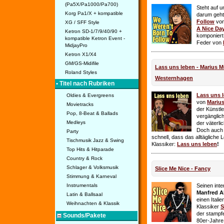
(Pa5X/Pa1000/Pa700)
Steht auf u
Korg Pa1/X + kompatible
darum geht 
Follow
vo
XG / SFF Style
A Nice Da
Ketron SD-1/7/9/40/90 +
komponiert
kompatible Ketron Event -
Feder von
MidjayPro
Ketron X1/X4
GM/GS-Midifile
Lass uns leben - Marius Mü
Roland Styles
Westernhagen
• Titel nach Rubriken
Lass uns 
Oldies & Evergreens
von
Mariu
Movietracks
der Künstle
Pop, 8-Beat & Ballads
vergänglich
Medleys
der väterl
Doch auch
Party
schnell, dass das alltägliche 
Tischmusik Jazz & Swing
Klassiker:
Lass uns leben
!
Top Hits & Hitparade
Country & Rock
Schlager & Volksmusik
Slice Me Nice - Fancy
Stimmung & Karneval
Instrumentals
Seinen int
Manfred A
Latin & Ballsaal
einen Itali
Weihnachten & Klassik
Klassiker
S
der stampf
Sounds/Pakete
80er-Jahre 