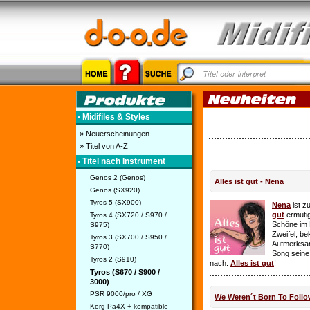
• Midifiles & Styles
» Neuerscheinungen
» Titel von A-Z
• Titel nach Instrument
Genos 2 (Genos)
Alles ist gut - Nena
Genos (SX920)
Tyros 5 (SX900)
Nena
ist z
gut
ermutig
Tyros 4 (SX720 / S970 /
Schöne im 
S975)
Zweifel; be
Tyros 3 (SX700 / S950 /
Aufmerksamk
S770)
Song seine
Tyros 2 (S910)
nach.
Alles ist gut
!
Tyros (S670 / S900 /
3000)
PSR 9000/pro / XG
We Weren´t Born To Follo
Korg Pa4X + kompatible