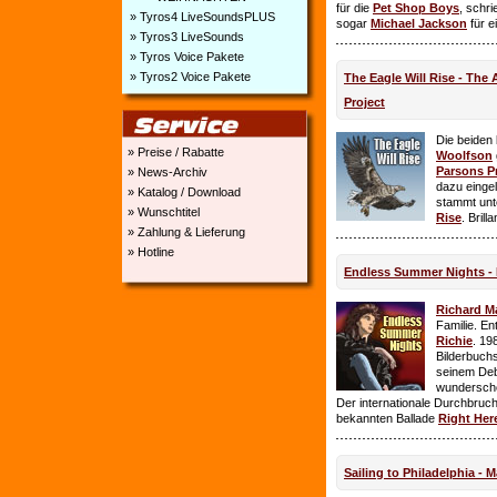
für die
Pet Shop Boys
, schr
» Tyros4 LiveSoundsPLUS
sogar
Michael Jackson
für e
» Tyros3 LiveSounds
» Tyros Voice Pakete
» Tyros2 Voice Pakete
The Eagle Will Rise - The
Project
Die beiden
» Preise / Rabatte
Woolfson
Parsons P
» News-Archiv
dazu einge
» Katalog / Download
stammt unt
» Wunschtitel
Rise
. Brill
» Zahlung & Lieferung
» Hotline
Endless Summer Nights - 
Richard M
Familie. E
Richie
. 19
Bilderbuchs
seinem Deb
wundersch
Der internationale Durchbruch 
bekannten Ballade
Right Her
Sailing to Philadelphia - 