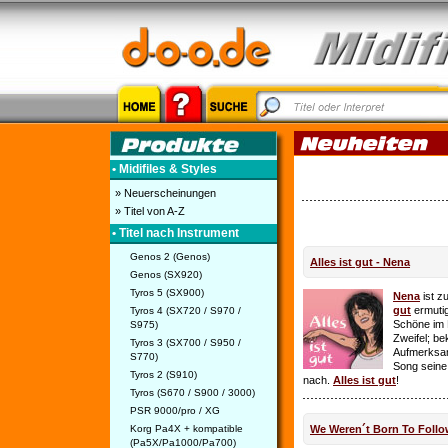
• Midifiles & Styles
» Neuerscheinungen
» Titel von A-Z
• Titel nach Instrument
Genos 2 (Genos)
Alles ist gut - Nena
Genos (SX920)
Tyros 5 (SX900)
Nena
ist z
gut
ermutig
Tyros 4 (SX720 / S970 /
Schöne im 
S975)
Zweifel; be
Tyros 3 (SX700 / S950 /
Aufmerksamk
S770)
Song seine
Tyros 2 (S910)
nach.
Alles ist gut
!
Tyros (S670 / S900 / 3000)
PSR 9000/pro / XG
Korg Pa4X + kompatible
We Weren´t Born To Follo
(Pa5X/Pa1000/Pa700)