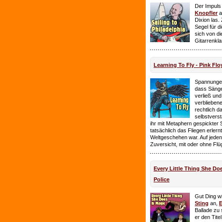
Der Impuls
Knopfler
a
Dixion las
Segel für 
sich von d
Gitarrenkl
Learning To Fly - Pink Flo
Spannungen
dass Sänge
verließ und 
verbliebene
rechtlich 
selbstverst
ihr mit Metaphern gespickter
tatsächlich das Fliegen erlern
Weltgeschehen war. Auf jeden
Zuversicht, mit oder ohne Flü
Every Little Thing She Doe
Police
Gut Ding wi
Sting
an,
E
Ballade zu 
er den Tite