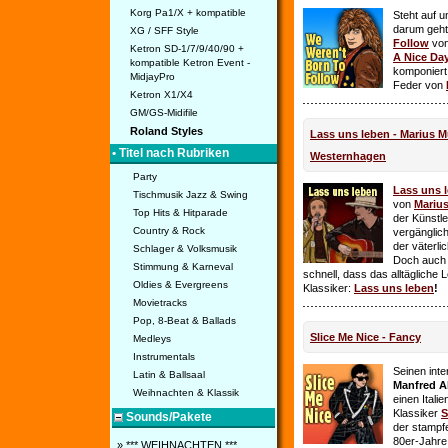
Korg Pa1/X + kompatible
Steht auf u
darum geht 
XG / SFF Style
Follow
vo
Ketron SD-1/7/9/40/90 +
A Nice Da
kompatible Ketron Event -
komponiert
MidjayPro
Feder von
Ketron X1/X4
GM/GS-Midifile
Roland Styles
Lass uns leben - Marius Mü
• Titel nach Rubriken
Westernhagen
Party
Lass uns 
Tischmusik Jazz & Swing
von
Mariu
Top Hits & Hitparade
der Künstle
Country & Rock
vergänglich
der väterl
Schlager & Volksmusik
Doch auch
Stimmung & Karneval
schnell, dass das alltägliche 
Oldies & Evergreens
Klassiker:
Lass uns leben
!
Movietracks
Pop, 8-Beat & Ballads
Slice Me Nice - Fancy
Medleys
Instrumentals
Seinen int
Latin & Ballsaal
Manfred A
Weihnachten & Klassik
einen Itali
Klassiker
S
Sounds/Pakete
der stampf
80er-Jahre 
» *** WEIHNACHTEN ***