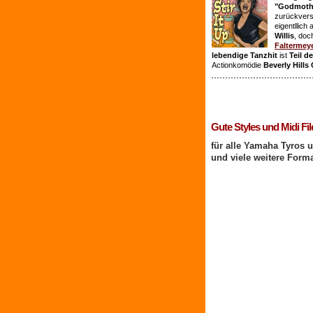
"Godmothe
zurückvers
eigentllich
Willis
, doc
Faltermey
lebendige Tanzhit
ist
Teil d
Actionkomödie
Beverly Hills
1 Benutzer online
Gute Styles und Midi Fil
für alle Yamaha Tyros 
und viele weitere Form