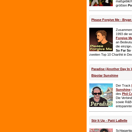
maßgeblich
größten
Po
Please Forgive Me - Brya
Zusammen 
1993 die w
Forgive M
an Bedeutun
die einzig
So Far So
zweiten Top 10 Charthit in De
Paradise (Another Day In 
Bipolar Sunshine
Der Track
Sunshine
i
des
Phil C
Die Verbin
sowie R&B-
entspannte
Stir It Up - Patti LaBelle
Schlagarti