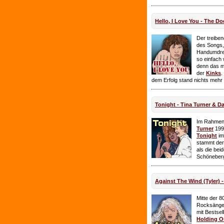
Hello, I Love You - The Do
Der treiben
des Songs,
Handumdre
so einfach 
denn das ma
der
Kinks
.
dem Erfolg stand nichts mehr
Tonight - Tina Turner & D
Im Rahmen
Turner
199
Tonight
im
stammt de
als die bei
Schöneberg
Against The Wind (Tyler) -
Mitte der 8
Rocksänge
mit Bestsel
Holding O