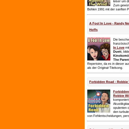
leiser um 
Zum gewüns
Bohlen 1991 mit der sanften 
A Fool In Love - Randy 
Hoffs
Die beschw
französisc
In Love
mi
Duett
, bil
Kinokomödi
The Paren
Repertoire, da es in dieser a
als der Original-Titelsong.
Forbidden Road - Robbie 
Forbidde
Robbie Wil
komponiert.
Akustikgita
opulenten 
den turbul
von Fehlentscheidungen, per