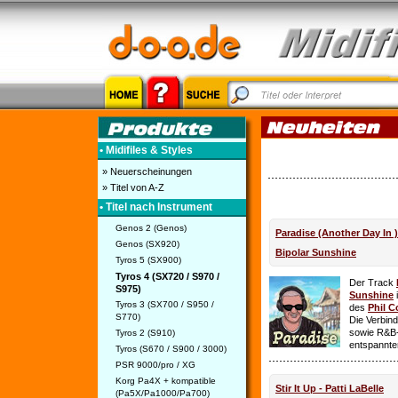
• Midifiles & Styles
» Neuerscheinungen
» Titel von A-Z
• Titel nach Instrument
Genos 2 (Genos)
Paradise (Another Day In 
Genos (SX920)
Bipolar Sunshine
Tyros 5 (SX900)
Tyros 4 (SX720 / S970 /
Der Track
S975)
Sunshine
i
Tyros 3 (SX700 / S950 /
des
Phil C
S770)
Die Verbin
sowie R&B-
Tyros 2 (S910)
entspannte
Tyros (S670 / S900 / 3000)
PSR 9000/pro / XG
Korg Pa4X + kompatible
Stir It Up - Patti LaBelle
(Pa5X/Pa1000/Pa700)