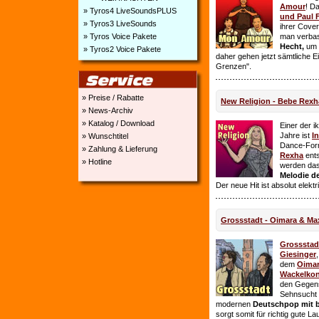
Amour
! D
» Tyros4 LiveSoundsPLUS
und Paul 
» Tyros3 LiveSounds
ihrer Cover
» Tyros Voice Pakete
man verbas
Hecht,
um E
» Tyros2 Voice Pakete
daher gehen jetzt sämtliche 
Grenzen".
» Preise / Rabatte
New Religion - Bebe Rexh
» News-Archiv
» Katalog / Download
Einer der i
Jahre ist
I
» Wunschtitel
Dance-For
» Zahlung & Lieferung
Rexha
ent
» Hotline
werden da
Melodie de
Der neue Hit ist absolut elekt
Grossstadt - Oimara & Ma
Grossstad
Giesinger
dem
Oima
Wackelkon
den Gegens
Sehnsucht n
modernen
Deutschpop mit b
sorgt somit für richtig gute La