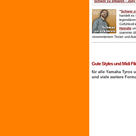
Schwer zu erklären - Joey
"
Schwer zu
handelt es 
legendären
Gefühlvoll 
Heindle
un
stammte ü
renommiertem Texter und Aut
1 Benutzer online
Gute Styles und Midi Fil
für alle Yamaha Tyros 
und viele weitere Form