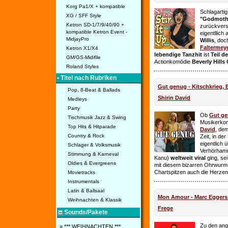
Korg Pa1/X + kompatible
Schlagarti
XG / SFF Style
"Godmothe
Ketron SD-1/7/9/40/90 +
zurückvers
kompatible Ketron Event -
eigentllich
MidjayPro
Willis
, doc
Faltermey
Ketron X1/X4
lebendige Tanzhit
ist
Teil d
GM/GS-Midifile
Actionkomödie
Beverly Hills
Roland Styles
• Titel nach Rubriken
Gut genug - Kitschkrieg,
Pop, 8-Beat & Ballads
Shirin David
Medleys
Party
Ob
Gut g
Tischmusik Jazz & Swing
Musikerko
Top Hits & Hitparade
David
, dem
Country & Rock
Zeit, in de
eigentlich 
Schlager & Volksmusik
Verhörhamm
Stimmung & Karneval
Kanu)
weltweit viral
ging, sei
Oldies & Evergreens
mit diesem bizarren Ohrwurm 
Chartspitzen auch die Herze
Movietracks
Instrumentals
Latin & Ballsaal
Mon Amour - Marc Eggers -
Weihnachten & Klassik
Frege
Sounds/Pakete
Zu den ange
» *** WEIHNACHTEN ***