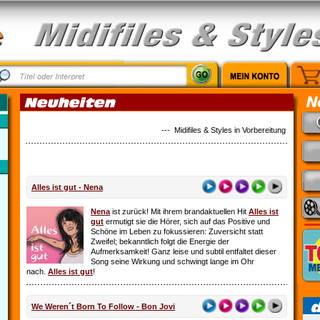
--- Midifiles & Styles in Vorbereitung: Country M
Alles ist gut - Nena
Nena
ist zurück! Mit ihrem brandaktuellen Hit
Alles ist
gut
ermutigt sie die Hörer, sich auf das Positive und
Schöne im Leben zu fokussieren: Zuversicht statt
Zweifel; bekanntlich folgt die Energie der
Aufmerksamkeit! Ganz leise und subtil entfaltet dieser
Song seine Wirkung und schwingt lange im Ohr
nach.
Alles ist gut
!
We Weren´t Born To Follow - Bon Jovi