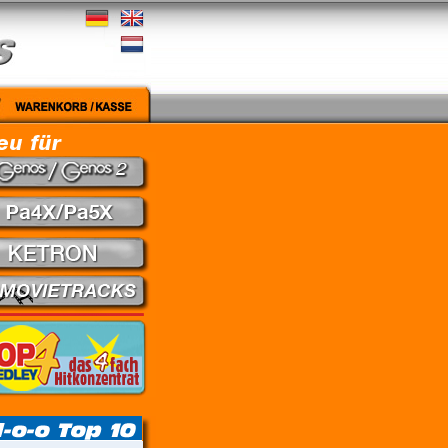
edley - Theuns Jordaan & Juanita du Plessis // Kein Gefühl - Marius Müller-Westerhagen //