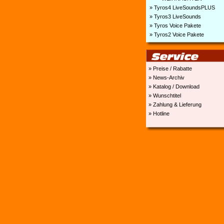
» Tyros4 LiveSoundsPLUS
» Tyros3 LiveSounds
» Tyros Voice Pakete
» Tyros2 Voice Pakete
» Preise / Rabatte
» News-Archiv
» Katalog / Download
» Wunschtitel
» Zahlung & Lieferung
» Hotline