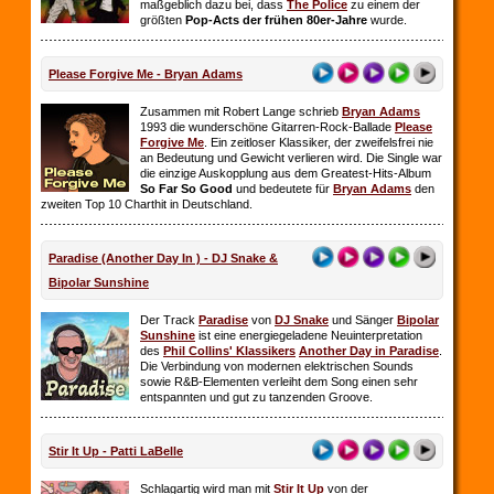
maßgeblich dazu bei, dass
The Police
zu einem der
größten
Pop-Acts der frühen 80er-Jahre
wurde.
Please Forgive Me - Bryan Adams
Zusammen mit Robert Lange schrieb
Bryan Adams
1993 die wunderschöne Gitarren-Rock-Ballade
Please
Forgive Me
. Ein zeitloser Klassiker, der zweifelsfrei nie
an Bedeutung und Gewicht verlieren wird. Die Single war
die einzige Auskopplung aus dem Greatest-Hits-Album
So Far So
Good
und bedeutete für
Bryan Adams
den
zweiten Top 10 Charthit in Deutschland.
Paradise (Another Day In ) - DJ Snake &
Bipolar Sunshine
Der Track
Paradise
von
DJ Snake
und Sänger
Bipolar
Sunshine
ist eine energiegeladene Neuinterpretation
des
Phil Collins' Klassikers
Another Day in Paradise
.
Die Verbindung von modernen elektrischen Sounds
sowie R&B-Elementen verleiht dem Song einen sehr
entspannten und gut zu tanzenden Groove.
Stir It Up - Patti LaBelle
Schlagartig wird man mit
Stir It Up
von der