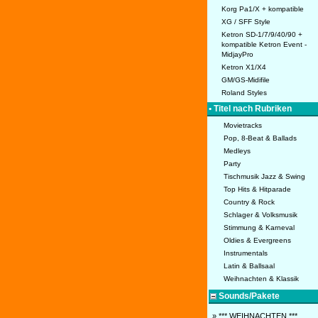
Korg Pa1/X + kompatible
XG / SFF Style
Ketron SD-1/7/9/40/90 +
kompatible Ketron Event -
MidjayPro
Ketron X1/X4
GM/GS-Midifile
Roland Styles
• Titel nach Rubriken
Movietracks
Pop, 8-Beat & Ballads
Medleys
Party
Tischmusik Jazz & Swing
Top Hits & Hitparade
Country & Rock
Schlager & Volksmusik
Stimmung & Karneval
Oldies & Evergreens
Instrumentals
Latin & Ballsaal
Weihnachten & Klassik
Sounds/Pakete
» *** WEIHNACHTEN ***