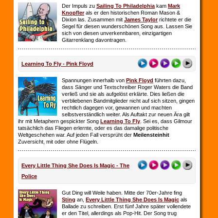
Der Impuls zu
Sailing To Philadelphia
kam
Mark
Knopfler
als er den historischen Roman Mason &
Dixion las. Zusammen mit
James Taylor
richtete er die
Segel für diesen wunderschönen Song aus. Lassen Sie
sich von diesen unverkennbaren, einzigartigen
Gitarrenklang davontragen.
Learning To Fly - Pink Floyd
Spannungen innerhalb von
Pink Floyd
führten dazu,
dass Sänger und Textschreiber Roger Waters die Band
verließ und sie als aufgelöst erklärte. Dies ließen die
verbliebenen Bandmitglieder nicht auf sich sitzen, gingen
rechtlich dagegen vor, gewannen und machten
selbstverständlich weiter. Als Auftakt zur neuen Ära gilt
ihr mit Metaphern gespickter Song
Learning To Fly
. Sei es, dass Gilmour
tatsächlich das Fliegen erlernte, oder es das damalige politische
Weltgeschehen war. Auf jeden Fall versprüht der
Meilensteinhit
Zuversicht, mit oder ohne Flügeln.
Every Little Thing She Does Is Magic - The
Police
Gut Ding will Weile haben. Mitte der 70er-Jahre fing
Sting
an,
Every Little Thing She Does Is Magic
als
Ballade zu schreiben. Erst fünf Jahre später vollendete
er den Titel, allerdings als Pop-Hit. Der Song trug