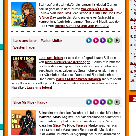
1. 
Steht auf und steht dafür ein, woran ihr glaubt! Genau
Mar
darum geht es in dem Kulthit
We Weren´t Born To
2. 
Follow
von
Bon Jovi
. Wie schon
It´s My Life
und
Have
Beb
A Nice Day
wurde der Song als eine Art Schlachtruf
3. 
komponiert. Natürlich stammen Text und Musik aus der
Joe
Feder von
Richie Sambora und Jon Bon Jovi
.
4. 
Die
5. 
Sha
Lass uns leben - Marius Müller-
6. 
Westernhagen
Rob
7. 
Lass uns leben
ist eine der erfolgreichsten Balladen
Tin
von
Marius Müller-Westernhagen
. Schon früh musste
8. 
der Künstler am eigenen Leib erleben, wie kostbar und
Kit
vergänglich das Leben ist. Stets richtete er sich nach
9. 
der väterlichen Maxime: Demut und Bescheidenheit.
DJ 
Doch auch
Marius Müller-Westernhagen
merkte recht
10.
schnell, dass das alltägliche Leben sein Tribut fordert, so schrieb er den
Oim
Klassiker:
Lass uns leben
!
Slice Me Nice - Fancy
Seinen internationalen Durchbruch feierte der Münchner
Manfred Alois Segieth
, der fälschlicherweise immer für
einen Italiener gehalten wurde, mit dem Euro-Disco-
Klassiker
Slice Me Nice
.
Fancys
Markenzeichen war
der stampfende Maschinen-Beat, der die Musik der
80er-Jahre unumstößlich geprägt hat. Auch arbeitete er