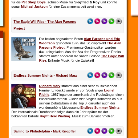
für die
Pet Shop Boys
, schrieb Musik für
Siegfried & Roy
und konnte
sogar
Michael Jackson
für eine Zusammenarbeit gewinnen.
The Eagle Will Rise - The Alan Parsons
Project
Die beiden begnadeten Briten
Alan Parsons und Eric
Woolfson
gründeten 1975 das Studioprojekt
The Alan
Parsons Project
. Prominente Gastmusiker wurden
dazu eingeladen. Aus der Ära des Progressiven Rocks
stammt unter anderem die sanfte Ballade
The Eagle Will
Rise
. Brillante Musik für die Ewigkeit!
Endless Summer Nights - Richard Marx
Richard Marx
stammt aus einer sehr musikalischen
Familie. Entdeckt wurde er von Soulsänger
Lionel
Richie
. 1987 legte der amerikanische Rocksänger einen
Bilderbuchstart hin. Gleich vier Singles schafften es aus
seinem Debütalbum in die Top 3, darunter auch der
wunderschöne Liebessong
Endless Summer Nights
.
Der internationale Durchbruch folgte dann ein Jahr später mit der
bekannten Ballade
Right Here Waiting
. Musik zum Dahinschmelzen.
Sailing to Philadelphia - Mark Knopfler