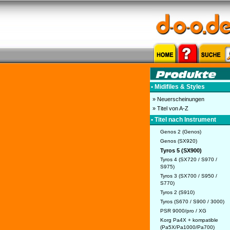
• Midifiles & Styles
» Neuerscheinungen
» Titel von A-Z
• Titel nach Instrument
Genos 2 (Genos)
Genos (SX920)
Tyros 5 (SX900)
Tyros 4 (SX720 / S970 /
S975)
Tyros 3 (SX700 / S950 /
S770)
Tyros 2 (S910)
Tyros (S670 / S900 / 3000)
PSR 9000/pro / XG
Korg Pa4X + kompatible
(Pa5X/Pa1000/Pa700)