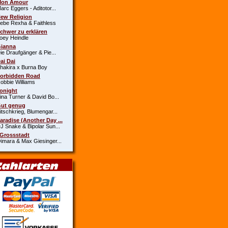
Mon Amour
c Eggers - Aditotor...
New Religion
e Rexha & Faithless
Schwer zu erklären
y Heindle
Gianna
 Draufgänger & Pie...
Dai Dai
kira x Burna Boy
Forbidden Road
bie Williams
Tonight
a Turner & David Bo...
Gut genug
schkrieg, Blumengar...
Paradise (Another Day ...
Snake & Bipolar Sun...
 Grossstadt
ara & Max Giesinger...