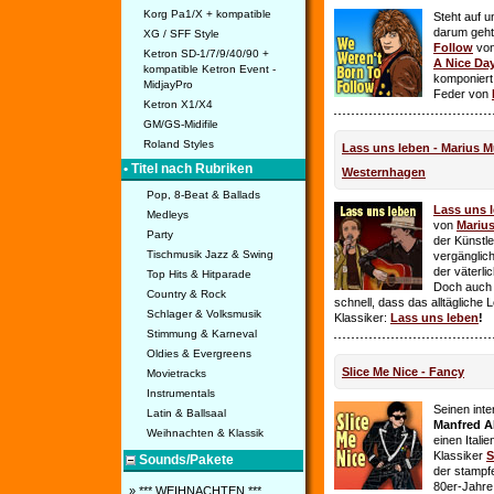
Korg Pa1/X + kompatible
Steht auf u
darum geht 
XG / SFF Style
Follow
vo
Ketron SD-1/7/9/40/90 +
A Nice Da
kompatible Ketron Event -
komponiert
MidjayPro
Feder von
Ketron X1/X4
GM/GS-Midifile
Roland Styles
Lass uns leben - Marius Mü
• Titel nach Rubriken
Westernhagen
Pop, 8-Beat & Ballads
Lass uns 
Medleys
von
Mariu
Party
der Künstle
Tischmusik Jazz & Swing
vergänglich
der väterl
Top Hits & Hitparade
Doch auch
Country & Rock
schnell, dass das alltägliche 
Schlager & Volksmusik
Klassiker:
Lass uns leben
!
Stimmung & Karneval
Oldies & Evergreens
Slice Me Nice - Fancy
Movietracks
Instrumentals
Seinen int
Latin & Ballsaal
Manfred A
Weihnachten & Klassik
einen Itali
Klassiker
S
Sounds/Pakete
der stampf
80er-Jahre 
» *** WEIHNACHTEN ***