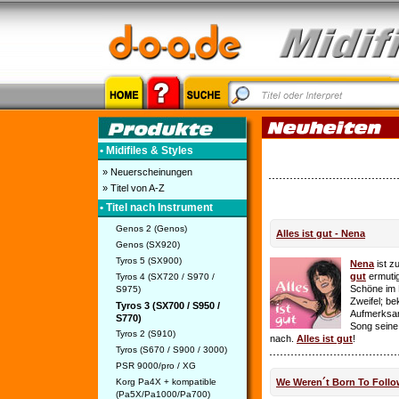
• Midifiles & Styles
» Neuerscheinungen
» Titel von A-Z
• Titel nach Instrument
Genos 2 (Genos)
Alles ist gut - Nena
Genos (SX920)
Tyros 5 (SX900)
Nena
ist z
gut
ermutig
Tyros 4 (SX720 / S970 /
Schöne im 
S975)
Zweifel; be
Tyros 3 (SX700 / S950 /
Aufmerksamk
S770)
Song seine
Tyros 2 (S910)
nach.
Alles ist gut
!
Tyros (S670 / S900 / 3000)
PSR 9000/pro / XG
Korg Pa4X + kompatible
We Weren´t Born To Follo
(Pa5X/Pa1000/Pa700)