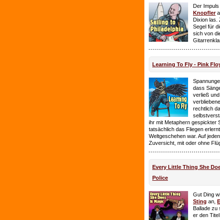
Der Impuls
Knopfler
a
Dixion las
Segel für 
sich von d
Gitarrenkl
Learning To Fly - Pink Flo
Spannungen
dass Sänge
verließ und 
verbliebene
rechtlich 
selbstverst
ihr mit Metaphern gespickter
tatsächlich das Fliegen erlern
Weltgeschehen war. Auf jeden
Zuversicht, mit oder ohne Flü
Every Little Thing She Doe
Police
Gut Ding wi
Sting
an,
E
Ballade zu 
er den Tite