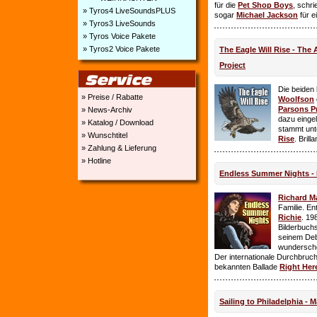
für die
Pet Shop Boys
, schr
» Tyros4 LiveSoundsPLUS
sogar
Michael Jackson
für e
» Tyros3 LiveSounds
» Tyros Voice Pakete
» Tyros2 Voice Pakete
The Eagle Will Rise - The
Project
Die beiden
» Preise / Rabatte
Woolfson
Parsons P
» News-Archiv
dazu einge
» Katalog / Download
stammt unt
» Wunschtitel
Rise
. Brill
» Zahlung & Lieferung
» Hotline
Endless Summer Nights - 
Richard M
Familie. E
Richie
. 19
Bilderbuchs
seinem Deb
wundersch
Der internationale Durchbruch 
bekannten Ballade
Right Her
Sailing to Philadelphia - 