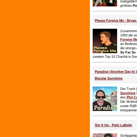
maßgeblich
größten
Po
Please Forgive Me - Brya
Zusammen 
1993 die w
Forgive M
an Bedeutun
die einzig
So Far So
zweiten Top 10 Charthit in De
Paradise (Another Day In 
Bipolar Sunshine
Der Track
Sunshine
i
des
Phil C
Die Verbin
sowie R&B-
entspannte
Stir It Up - Patti LaBelle
Schlagarti