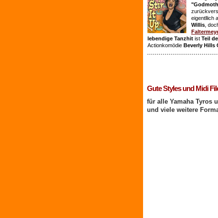
"Godmothe
zurückvers
eigentllich
Willis
, doc
Faltermey
lebendige Tanzhit
ist
Teil d
Actionkomödie
Beverly Hills
1 Benutzer online
Gute Styles und Midi Fil
für alle Yamaha Tyros 
und viele weitere Form