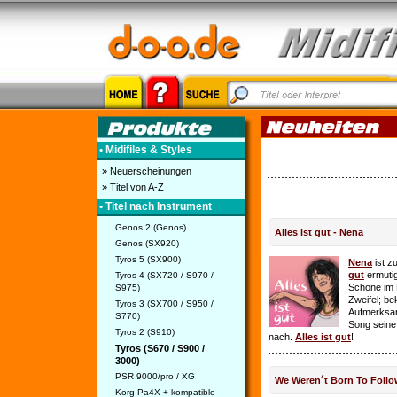
• Midifiles & Styles
» Neuerscheinungen
» Titel von A-Z
• Titel nach Instrument
Genos 2 (Genos)
Alles ist gut - Nena
Genos (SX920)
Tyros 5 (SX900)
Nena
ist z
gut
ermutig
Tyros 4 (SX720 / S970 /
Schöne im 
S975)
Zweifel; be
Tyros 3 (SX700 / S950 /
Aufmerksamk
S770)
Song seine
Tyros 2 (S910)
nach.
Alles ist gut
!
Tyros (S670 / S900 /
3000)
PSR 9000/pro / XG
We Weren´t Born To Follo
Korg Pa4X + kompatible