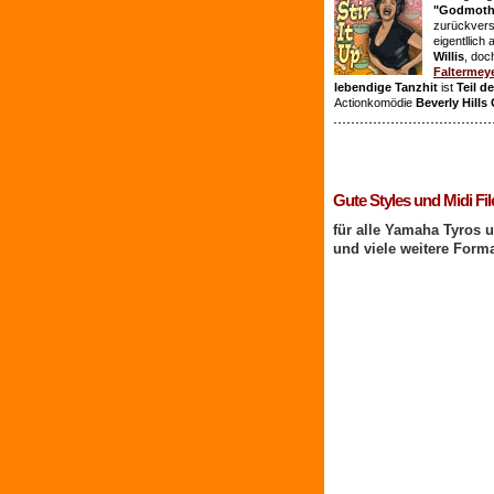
"Godmothe
zurückvers
eigentllich
Willis
, doc
Faltermey
lebendige Tanzhit
ist
Teil d
Actionkomödie
Beverly Hills
1 Benutzer online
Gute Styles und Midi Fil
für alle Yamaha Tyros 
und viele weitere Form