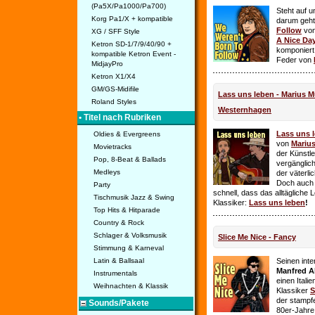
(Pa5X/Pa1000/Pa700)
Steht auf u
Korg Pa1/X + kompatible
darum geht 
Follow
vo
XG / SFF Style
A Nice Da
Ketron SD-1/7/9/40/90 +
komponiert
kompatible Ketron Event -
Feder von
MidjayPro
Ketron X1/X4
GM/GS-Midifile
Lass uns leben - Marius Mü
Roland Styles
Westernhagen
• Titel nach Rubriken
Lass uns 
Oldies & Evergreens
von
Mariu
Movietracks
der Künstle
Pop, 8-Beat & Ballads
vergänglich
Medleys
der väterl
Doch auch
Party
schnell, dass das alltägliche 
Tischmusik Jazz & Swing
Klassiker:
Lass uns leben
!
Top Hits & Hitparade
Country & Rock
Schlager & Volksmusik
Slice Me Nice - Fancy
Stimmung & Karneval
Latin & Ballsaal
Seinen int
Manfred A
Instrumentals
einen Itali
Weihnachten & Klassik
Klassiker
S
der stampf
Sounds/Pakete
80er-Jahre 