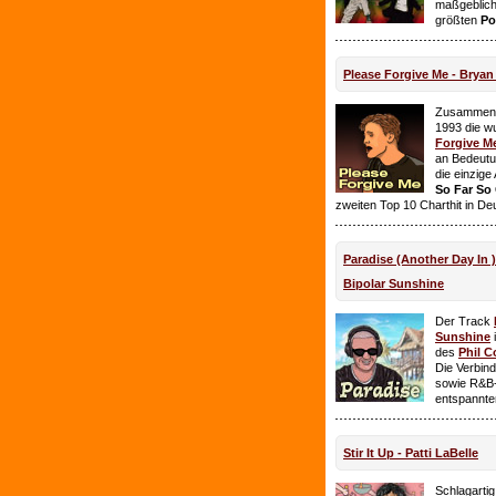
maßgeblich
größten
Po
Please Forgive Me - Brya
Zusammen 
1993 die w
Forgive M
an Bedeutun
die einzig
So Far So
zweiten Top 10 Charthit in De
Paradise (Another Day In 
Bipolar Sunshine
Der Track
Sunshine
i
des
Phil C
Die Verbin
sowie R&B-
entspannte
Stir It Up - Patti LaBelle
Schlagarti