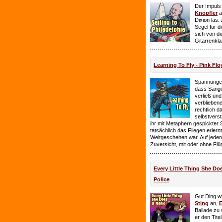
Der Impuls
Knopfler
a
Dixion las
Segel für 
sich von d
Gitarrenkl
Learning To Fly - Pink Flo
Spannungen
dass Sänge
verließ und 
verbliebene
rechtlich 
selbstverst
ihr mit Metaphern gespickter
tatsächlich das Fliegen erlern
Weltgeschehen war. Auf jeden
Zuversicht, mit oder ohne Flü
Every Little Thing She Doe
Police
Gut Ding wi
Sting
an,
E
Ballade zu 
er den Tite