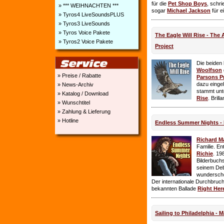
für die
Pet Shop Boys
, schr
» *** WEIHNACHTEN ***
sogar
Michael Jackson
für e
» Tyros4 LiveSoundsPLUS
» Tyros3 LiveSounds
» Tyros Voice Pakete
The Eagle Will Rise - The
» Tyros2 Voice Pakete
Project
Die beiden
Woolfson
» Preise / Rabatte
Parsons P
dazu einge
» News-Archiv
stammt unt
» Katalog / Download
Rise
. Brill
» Wunschtitel
» Zahlung & Lieferung
» Hotline
Endless Summer Nights - 
Richard M
Familie. E
Richie
. 19
Bilderbuchs
seinem Deb
wundersch
Der internationale Durchbruch 
bekannten Ballade
Right Her
Sailing to Philadelphia - 