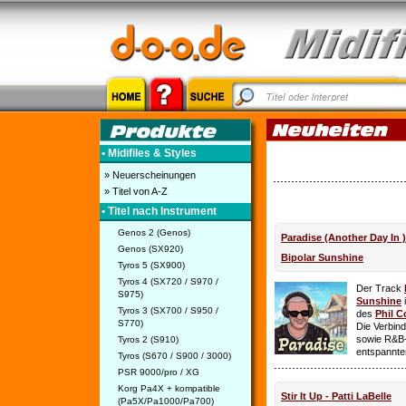
• Midifiles & Styles
» Neuerscheinungen
» Titel von A-Z
• Titel nach Instrument
Genos 2 (Genos)
Paradise (Another Day In 
Genos (SX920)
Bipolar Sunshine
Tyros 5 (SX900)
Tyros 4 (SX720 / S970 /
Der Track
S975)
Sunshine
i
Tyros 3 (SX700 / S950 /
des
Phil C
S770)
Die Verbin
sowie R&B-
Tyros 2 (S910)
entspannte
Tyros (S670 / S900 / 3000)
PSR 9000/pro / XG
Korg Pa4X + kompatible
Stir It Up - Patti LaBelle
(Pa5X/Pa1000/Pa700)