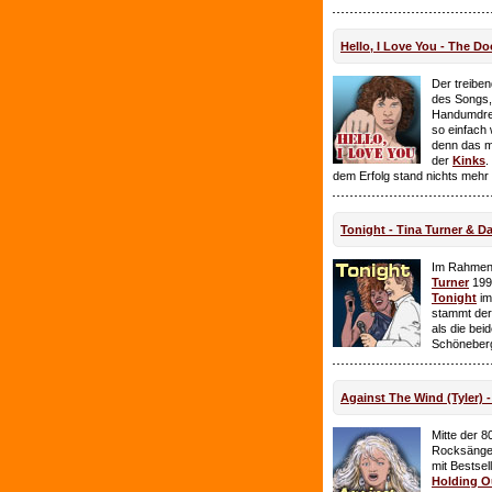
Hello, I Love You - The Do
Der treiben
des Songs,
Handumdre
so einfach 
denn das ma
der
Kinks
.
dem Erfolg stand nichts mehr
Tonight - Tina Turner & D
Im Rahmen
Turner
199
Tonight
im
stammt de
als die bei
Schöneberg
Against The Wind (Tyler) -
Mitte der 8
Rocksänge
mit Bestsel
Holding O