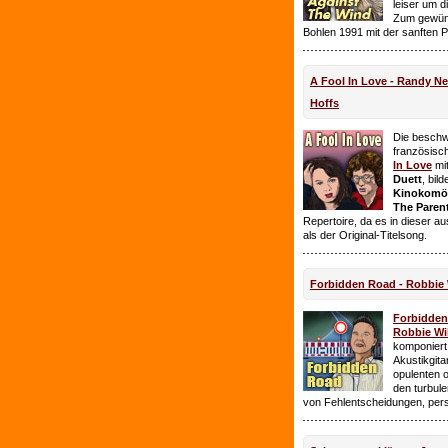
leiser um 
Zum gewüns
Bohlen 1991 mit der sanften 
A Fool In Love - Randy 
Hoffs
Die beschw
französisc
In Love
mi
Duett
, bil
Kinokomödi
The Paren
Repertoire, da es in dieser a
als der Original-Titelsong.
Forbidden Road - Robbie 
Forbidde
Robbie Wil
komponiert.
Akustikgita
opulenten 
den turbul
von Fehlentscheidungen, per