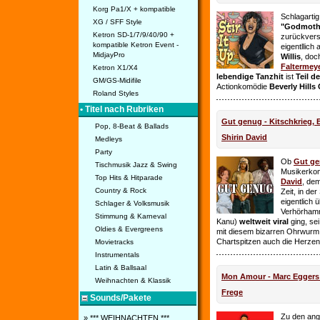
Korg Pa1/X + kompatible
Schlagarti
XG / SFF Style
"Godmothe
Ketron SD-1/7/9/40/90 +
zurückvers
kompatible Ketron Event -
eigentllich
MidjayPro
Willis
, doc
Faltermey
Ketron X1/X4
lebendige Tanzhit
ist
Teil d
GM/GS-Midifile
Actionkomödie
Beverly Hills
Roland Styles
• Titel nach Rubriken
Gut genug - Kitschkrieg,
Pop, 8-Beat & Ballads
Shirin David
Medleys
Party
Ob
Gut g
Tischmusik Jazz & Swing
Musikerko
Top Hits & Hitparade
David
, dem
Country & Rock
Zeit, in de
eigentlich 
Schlager & Volksmusik
Verhörhamm
Stimmung & Karneval
Kanu)
weltweit viral
ging, sei
Oldies & Evergreens
mit diesem bizarren Ohrwurm 
Chartspitzen auch die Herze
Movietracks
Instrumentals
Latin & Ballsaal
Mon Amour - Marc Eggers -
Weihnachten & Klassik
Frege
Sounds/Pakete
Zu den ange
» *** WEIHNACHTEN ***