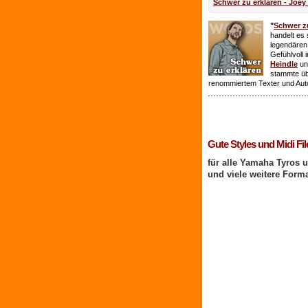
Schwer zu erklären - Joey
"
Schwer zu
handelt es 
legendären
Gefühlvoll 
Heindle
un
stammte ü
renommiertem Texter und Aut
1 Benutzer online
Gute Styles und Midi Fil
für alle Yamaha Tyros 
und viele weitere Form