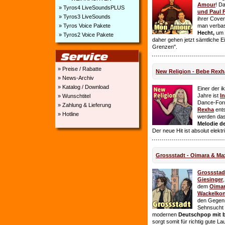
Amour
! D
» Tyros4 LiveSoundsPLUS
und Paul 
» Tyros3 LiveSounds
ihrer Cover
» Tyros Voice Pakete
man verbas
Hecht,
um E
» Tyros2 Voice Pakete
daher gehen jetzt sämtliche 
Grenzen".
» Preise / Rabatte
New Religion - Bebe Rexh
» News-Archiv
» Katalog / Download
Einer der i
Jahre ist
I
» Wunschtitel
Dance-For
» Zahlung & Lieferung
Rexha
ent
» Hotline
werden da
Melodie de
Der neue Hit ist absolut elekt
Grossstadt - Oimara & Ma
Grossstad
Giesinger
dem
Oima
Wackelkon
den Gegens
Sehnsucht n
modernen
Deutschpop mit b
sorgt somit für richtig gute La