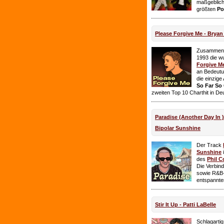
maßgeblich
größten
Po
Please Forgive Me - Brya
Zusammen 
1993 die w
Forgive M
an Bedeutun
die einzig
So Far So
zweiten Top 10 Charthit in De
Paradise (Another Day In 
Bipolar Sunshine
Der Track
Sunshine
i
des
Phil C
Die Verbin
sowie R&B-
entspannte
Stir It Up - Patti LaBelle
Schlagarti