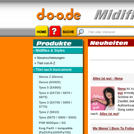
• Midifiles & Styles
» Neuerscheinungen
» Titel von A-Z
• Titel nach Instrument
Genos 2 (Genos)
Alles ist gut - Nena
Genos (SX920)
Tyros 5 (SX900)
Nena
ist z
gut
ermutig
Tyros 4 (SX720 / S970 /
Schöne im 
S975)
Zweifel; be
Tyros 3 (SX700 / S950 /
Aufmerksamk
S770)
Song seine
Tyros 2 (S910)
nach.
Alles ist gut
!
Tyros (S670 / S900 / 3000)
PSR 9000/pro / XG
Korg Pa4X + kompatible
We Weren´t Born To Follo
(Pa5X/Pa1000/Pa700)