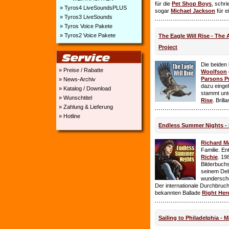
für die
Pet Shop Boys
, schr
» Tyros4 LiveSoundsPLUS
sogar
Michael Jackson
für e
» Tyros3 LiveSounds
» Tyros Voice Pakete
» Tyros2 Voice Pakete
The Eagle Will Rise - The
Project
Die beiden
» Preise / Rabatte
Woolfson
Parsons P
» News-Archiv
dazu einge
» Katalog / Download
stammt unt
» Wunschtitel
Rise
. Brill
» Zahlung & Lieferung
» Hotline
Endless Summer Nights - 
Richard M
Familie. E
Richie
. 19
Bilderbuchs
seinem Deb
wundersch
Der internationale Durchbruch 
bekannten Ballade
Right Her
Sailing to Philadelphia - 