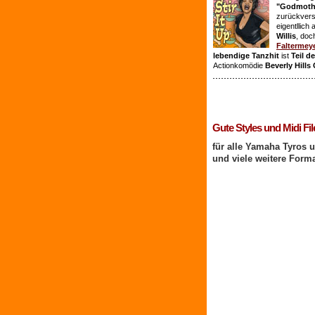
"Godmothe
zurückvers
eigentllich
Willis
, doc
Faltermey
lebendige Tanzhit
ist
Teil d
Actionkomödie
Beverly Hills
1 Benutzer online
Gute Styles und Midi Fil
für alle Yamaha Tyros 
und viele weitere Form