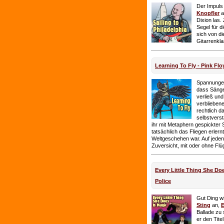
Der Impuls
Knopfler
a
Dixion las
Segel für 
sich von d
Gitarrenkl
Learning To Fly - Pink Flo
Spannungen
dass Sänge
verließ und 
verbliebene
rechtlich 
selbstverst
ihr mit Metaphern gespickter
tatsächlich das Fliegen erlern
Weltgeschehen war. Auf jeden
Zuversicht, mit oder ohne Flü
Every Little Thing She Doe
Police
Gut Ding wi
Sting
an,
E
Ballade zu 
er den Tite