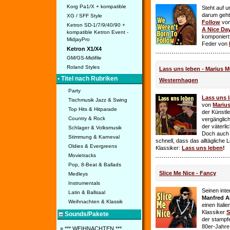
Korg Pa1/X + kompatible
Steht auf u
darum geht 
XG / SFF Style
Follow
vo
Ketron SD-1/7/9/40/90 +
A Nice Da
kompatible Ketron Event -
komponiert
MidjayPro
Feder von
Ketron X1/X4
GM/GS-Midifile
Roland Styles
Lass uns leben - Marius Mü
• Titel nach Rubriken
Westernhagen
Party
Lass uns 
Tischmusik Jazz & Swing
von
Mariu
Top Hits & Hitparade
der Künstle
Country & Rock
vergänglich
der väterl
Schlager & Volksmusik
Doch auch
Stimmung & Karneval
schnell, dass das alltägliche 
Oldies & Evergreens
Klassiker:
Lass uns leben
!
Movietracks
Pop, 8-Beat & Ballads
Slice Me Nice - Fancy
Medleys
Instrumentals
Seinen int
Latin & Ballsaal
Manfred A
Weihnachten & Klassik
einen Itali
Klassiker
S
Sounds/Pakete
der stampf
80er-Jahre 
» *** WEIHNACHTEN ***