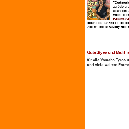
"Godmothe
zurückvers
eigentllich
Willis
, doc
Faltermey
lebendige Tanzhit
ist
Teil d
Actionkomödie
Beverly Hills
1 Benutzer online
Gute Styles und Midi Fil
für alle Yamaha Tyros 
und viele weitere Form