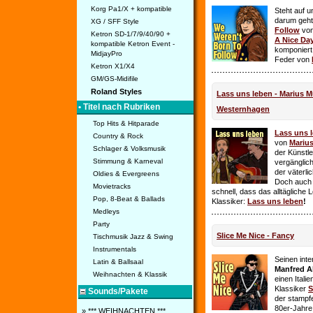
Korg Pa1/X + kompatible
Steht auf u
darum geht 
XG / SFF Style
Follow
vo
Ketron SD-1/7/9/40/90 +
A Nice Da
kompatible Ketron Event -
komponiert
MidjayPro
Feder von
Ketron X1/X4
GM/GS-Midifile
Roland Styles
Lass uns leben - Marius Mü
• Titel nach Rubriken
Westernhagen
Top Hits & Hitparade
Lass uns 
Country & Rock
von
Mariu
Schlager & Volksmusik
der Künstle
Stimmung & Karneval
vergänglich
der väterl
Oldies & Evergreens
Doch auch
Movietracks
schnell, dass das alltägliche 
Pop, 8-Beat & Ballads
Klassiker:
Lass uns leben
!
Medleys
Party
Slice Me Nice - Fancy
Tischmusik Jazz & Swing
Instrumentals
Seinen int
Latin & Ballsaal
Manfred A
Weihnachten & Klassik
einen Itali
Klassiker
S
Sounds/Pakete
der stampf
80er-Jahre 
» *** WEIHNACHTEN ***