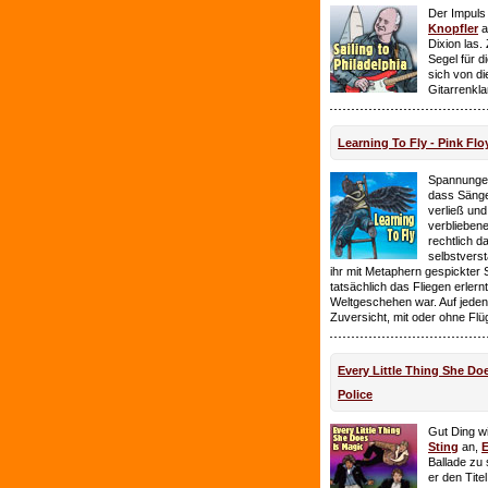
Der Impuls
Knopfler
a
Dixion las
Segel für 
sich von d
Gitarrenkl
Learning To Fly - Pink Flo
Spannungen
dass Sänge
verließ und 
verbliebene
rechtlich 
selbstverst
ihr mit Metaphern gespickter
tatsächlich das Fliegen erlern
Weltgeschehen war. Auf jeden
Zuversicht, mit oder ohne Flü
Every Little Thing She Doe
Police
Gut Ding wi
Sting
an,
E
Ballade zu 
er den Tite