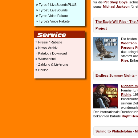
für die
Pet Shop Boys
, schr
» Tyros4 LiveSoundsPLUS
sogar
Michael Jackson
für e
» Tyros3 LiveSounds
» Tyros Voice Pakete
» Tyros2 Voice Pakete
The Eagle Will Rise - The
Project
Die beiden
» Preise / Rabatte
Woolfson
Parsons P
» News-Archiv
dazu einge
» Katalog / Download
stammt unt
» Wunschtitel
Rise
. Brill
» Zahlung & Lieferung
» Hotline
Endless Summer Nights - 
Richard M
Familie. E
Richie
. 19
Bilderbuchs
seinem Deb
wundersch
Der internationale Durchbruch 
bekannten Ballade
Right Her
Sailing to Philadelphia - 