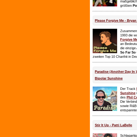
maßgeblich
größten
Po
Please Forgive Me - Brya
Zusammen 
1993 die w
Forgive M
an Bedeutun
die einzig
So Far So
zweiten Top 10 Charthit in De
Paradise (Another Day In 
Bipolar Sunshine
Der Track
Sunshine
i
des
Phil C
Die Verbin
sowie R&B-
entspannte
Stir It Up - Patti LaBelle
Schlagarti