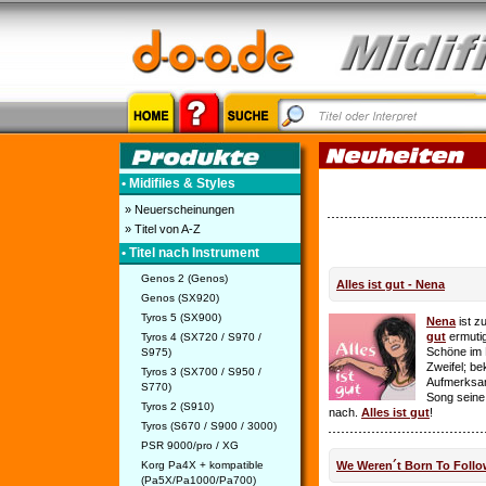
• Midifiles & Styles
» Neuerscheinungen
» Titel von A-Z
• Titel nach Instrument
Genos 2 (Genos)
Alles ist gut - Nena
Genos (SX920)
Tyros 5 (SX900)
Nena
ist z
gut
ermutig
Tyros 4 (SX720 / S970 /
Schöne im 
S975)
Zweifel; be
Tyros 3 (SX700 / S950 /
Aufmerksamk
S770)
Song seine
Tyros 2 (S910)
nach.
Alles ist gut
!
Tyros (S670 / S900 / 3000)
PSR 9000/pro / XG
Korg Pa4X + kompatible
We Weren´t Born To Follo
(Pa5X/Pa1000/Pa700)