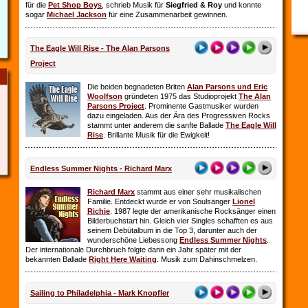
für die
Pet Shop Boys
, schrieb Musik für
Siegfried & Roy
und konnte
sogar
Michael Jackson
für eine Zusammenarbeit gewinnen.
The Eagle Will Rise - The Alan Parsons
Project
Die beiden begnadeten Briten
Alan Parsons und Eric
Woolfson
gründeten 1975 das Studioprojekt
The Alan
Parsons Project
. Prominente Gastmusiker wurden
dazu eingeladen. Aus der Ära des Progressiven Rocks
stammt unter anderem die sanfte Ballade
The Eagle Will
Rise
. Brillante Musik für die Ewigkeit!
Endless Summer Nights - Richard Marx
Richard Marx
stammt aus einer sehr musikalischen
Familie. Entdeckt wurde er von Soulsänger
Lionel
Richie
. 1987 legte der amerikanische Rocksänger einen
Bilderbuchstart hin. Gleich vier Singles schafften es aus
seinem Debütalbum in die Top 3, darunter auch der
wunderschöne Liebessong
Endless Summer Nights
.
Der internationale Durchbruch folgte dann ein Jahr später mit der
bekannten Ballade
Right Here Waiting
. Musik zum Dahinschmelzen.
Sailing to Philadelphia - Mark Knopfler