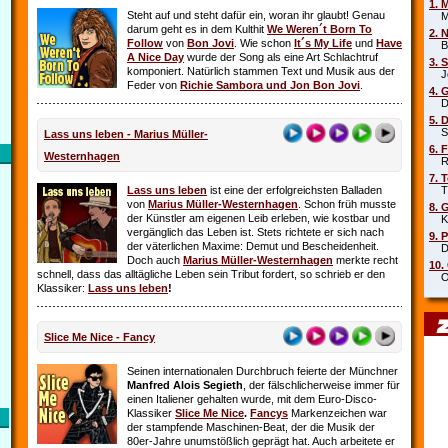
1. 
Steht auf und steht dafür ein, woran ihr glaubt! Genau
Mar
darum geht es in dem Kulthit
We Weren´t Born To
2. 
Follow
von
Bon Jovi
. Wie schon
It´s My Life
und
Have
Beb
A Nice Day
wurde der Song als eine Art Schlachtruf
3. 
komponiert. Natürlich stammen Text und Musik aus der
Joe
Feder von
Richie Sambora und Jon Bon Jovi
.
4. 
Die
5. 
Sha
Lass uns leben - Marius Müller-
6. 
Westernhagen
Rob
7. 
Lass uns leben
ist eine der erfolgreichsten Balladen
Tin
von
Marius Müller-Westernhagen
. Schon früh musste
8. 
der Künstler am eigenen Leib erleben, wie kostbar und
Kit
vergänglich das Leben ist. Stets richtete er sich nach
9. 
der väterlichen Maxime: Demut und Bescheidenheit.
DJ 
Doch auch
Marius Müller-Westernhagen
merkte recht
10.
schnell, dass das alltägliche Leben sein Tribut fordert, so schrieb er den
Oim
Klassiker:
Lass uns leben
!
Slice Me Nice - Fancy
Seinen internationalen Durchbruch feierte der Münchner
Manfred Alois Segieth
, der fälschlicherweise immer für
einen Italiener gehalten wurde, mit dem Euro-Disco-
Klassiker
Slice Me Nice
.
Fancys
Markenzeichen war
der stampfende Maschinen-Beat, der die Musik der
80er-Jahre unumstößlich geprägt hat. Auch arbeitete er