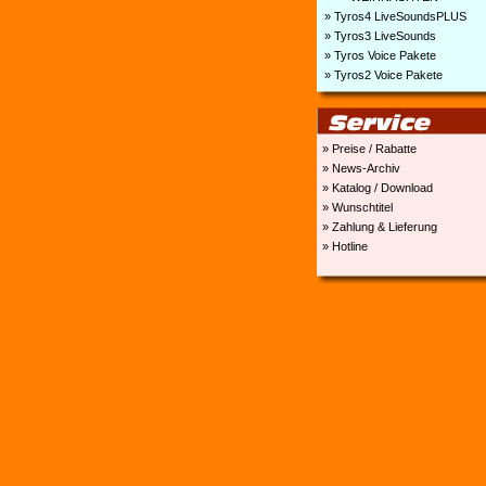
» Tyros4 LiveSoundsPLUS
» Tyros3 LiveSounds
» Tyros Voice Pakete
» Tyros2 Voice Pakete
» Preise / Rabatte
» News-Archiv
» Katalog / Download
» Wunschtitel
» Zahlung & Lieferung
» Hotline