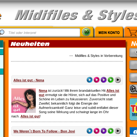
--- Midifiles & Styles in Vorbereitung: Country 
Alles ist gut - Nena
Nena
ist zurück! Mit ihrem brandaktuellen Hit
Alles ist
gut
ermutigt sie die Hörer, sich auf das Positive und
Schöne im Leben zu fokussieren: Zuversicht statt
Zweifel; bekanntlich folgt die Energie der
Aufmerksamkeit! Ganz leise und subtil entfaltet dieser
Song seine Wirkung und schwingt lange im Ohr
nach.
Alles ist gut
!
We Weren´t Born To Follow - Bon Jovi