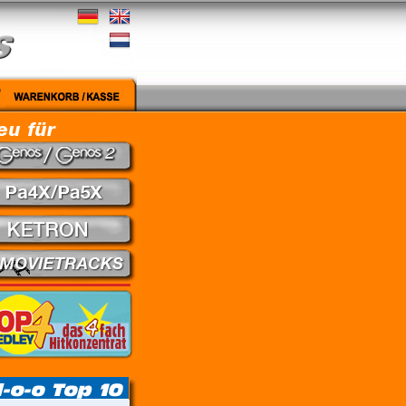
Medley - Theuns Jordaan & Juanita du Plessis // Kein Gefühl - Marius Müller-Westerhagen //