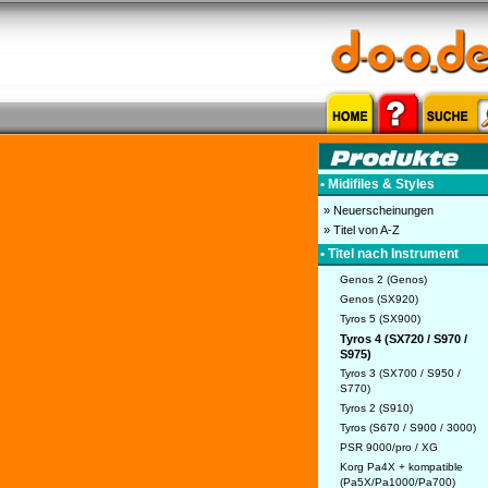
• Midifiles & Styles
» Neuerscheinungen
» Titel von A-Z
• Titel nach Instrument
Genos 2 (Genos)
Genos (SX920)
Tyros 5 (SX900)
Tyros 4 (SX720 / S970 /
S975)
Tyros 3 (SX700 / S950 /
S770)
Tyros 2 (S910)
Tyros (S670 / S900 / 3000)
PSR 9000/pro / XG
Korg Pa4X + kompatible
(Pa5X/Pa1000/Pa700)