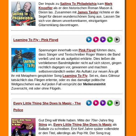
Der Impuls zu
Sailing To Philadelphia
kam
Mark
Knopfler
als er den historischen Roman Mason &
Dixion las. Zusammen mit
James Taylor
richtete er die
Segel für diesen wunderschönen Song aus. Lassen Sie
sich von diesen unverkennbaren, einzigartigen
Gitarrenklang davontragen.
Learning To Fly - Pink Floyd
Spannungen innerhalb von
Pink Floyd
führten dazu,
dass Sänger und Textschreiber Roger Waters die Band
verließ und sie als aufgelöst erklärte. Dies ließen die
verbliebenen Bandmitglieder nicht auf sich sitzen, gingen
rechtlich dagegen vor, gewannen und machten
selbstverständlich weiter. Als Auftakt zur neuen Ära gilt
ihr mit Metaphern gespickter Song
Learning To Fly
. Sei es, dass Gilmour
tatsächlich das Fliegen erlernte, oder es das damalige politische
Weltgeschehen war. Auf jeden Fall versprüht der
Meilensteinhit
Zuversicht, mit oder ohne Flügeln.
Every Little Thing She Does Is Magic - The
Police
Gut Ding will Weile haben. Mitte der 70er-Jahre fing
Sting
an,
Every Little Thing She Does Is Magic
als
Ballade zu schreiben. Erst fünf Jahre später vollendete
er den Titel, allerdings als Pop-Hit. Der Song trug