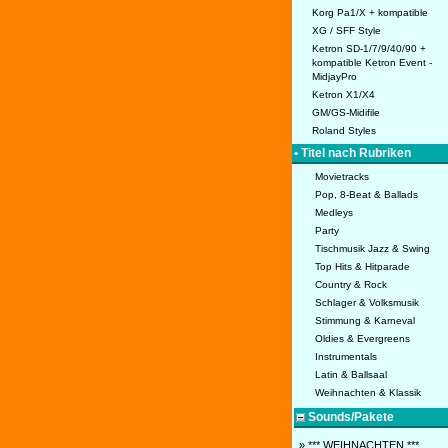
Korg Pa1/X + kompatible
XG / SFF Style
Ketron SD-1/7/9/40/90 +
kompatible Ketron Event -
MidjayPro
Ketron X1/X4
GM/GS-Midifile
Roland Styles
• Titel nach Rubriken
Movietracks
Pop, 8-Beat & Ballads
Medleys
Party
Tischmusik Jazz & Swing
Top Hits & Hitparade
Country & Rock
Schlager & Volksmusik
Stimmung & Karneval
Oldies & Evergreens
Instrumentals
Latin & Ballsaal
Weihnachten & Klassik
Sounds/Pakete
» *** WEIHNACHTEN ***