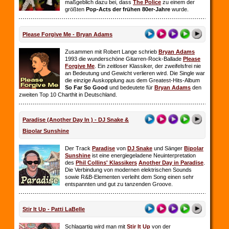
maßgeblich dazu bei, dass
The Police
zu einem der
größten
Pop-Acts der frühen 80er-Jahre
wurde.
Please Forgive Me - Bryan Adams
Zusammen mit Robert Lange schrieb
Bryan Adams
1993 die wunderschöne Gitarren-Rock-Ballade
Please
Forgive Me
. Ein zeitloser Klassiker, der zweifelsfrei nie
an Bedeutung und Gewicht verlieren wird. Die Single war
die einzige Auskopplung aus dem Greatest-Hits-Album
So Far So
Good
und bedeutete für
Bryan Adams
den
zweiten Top 10 Charthit in Deutschland.
Paradise (Another Day In ) - DJ Snake &
Bipolar Sunshine
Der Track
Paradise
von
DJ Snake
und Sänger
Bipolar
Sunshine
ist eine energiegeladene Neuinterpretation
des
Phil Collins' Klassikers
Another Day in Paradise
.
Die Verbindung von modernen elektrischen Sounds
sowie R&B-Elementen verleiht dem Song einen sehr
entspannten und gut zu tanzenden Groove.
Stir It Up - Patti LaBelle
Schlagartig wird man mit
Stir It Up
von der