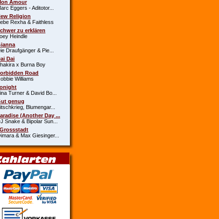
Mon Amour
c Eggers - Aditotor...
New Religion
e Rexha & Faithless
Schwer zu erklären
y Heindle
Gianna
 Draufgänger & Pie...
Dai Dai
kira x Burna Boy
Forbidden Road
bie Williams
Tonight
a Turner & David Bo...
Gut genug
schkrieg, Blumengar...
Paradise (Another Day ...
Snake & Bipolar Sun...
 Grossstadt
ara & Max Giesinger...