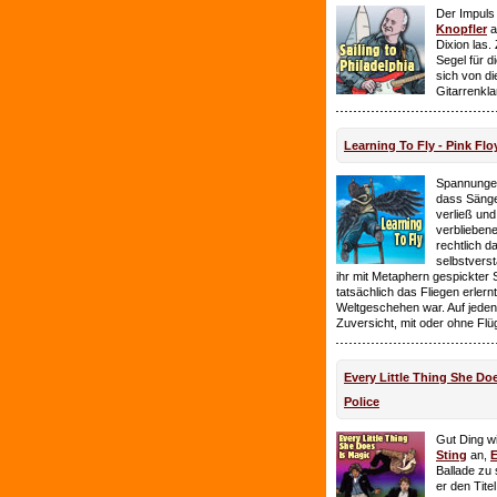
Der Impuls
Knopfler
a
Dixion las
Segel für 
sich von d
Gitarrenkl
Learning To Fly - Pink Flo
Spannungen
dass Sänge
verließ und 
verbliebene
rechtlich 
selbstverst
ihr mit Metaphern gespickter
tatsächlich das Fliegen erlern
Weltgeschehen war. Auf jeden
Zuversicht, mit oder ohne Flü
Every Little Thing She Doe
Police
Gut Ding wi
Sting
an,
E
Ballade zu 
er den Tite