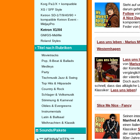
Korg Pa1/X + kompatible
Steht auf u
darum geht 
XG / SFF Style
Follow
vo
Ketron SD-1/7/9/40/90 +
A Nice Da
kompatible Ketron Event -
komponiert
MidjayPro
Feder von
Ketron X1/X4
GM/GS-Midifile
Roland Styles
Lass uns leben - Marius Mü
• Titel nach Rubriken
Westernhagen
Movietracks
Lass uns 
Pop, 8-Beat & Ballads
von
Mariu
Medleys
der Künstle
Party
vergänglich
der väterl
Tischmusik Jazz & Swing
Doch auch
Top Hits & Hitparade
schnell, dass das alltägliche 
Country & Rock
Klassiker:
Lass uns leben
!
Schlager & Volksmusik
Stimmung & Karneval
Slice Me Nice - Fancy
Oldies & Evergreens
Instrumentals
Seinen int
Latin & Ballsaal
Manfred A
Weihnachten & Klassik
einen Itali
Klassiker
S
Sounds/Pakete
der stampf
80er-Jahre 
» *** WEIHNACHTEN ***