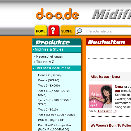
• Midifiles & Styles
» Neuerscheinungen
» Titel von A-Z
• Titel nach Instrument
Genos 2 (Genos)
Alles ist gut - Nena
Genos (SX920)
Tyros 5 (SX900)
Nena
ist z
gut
ermutig
Tyros 4 (SX720 / S970 /
Schöne im 
S975)
Zweifel; be
Tyros 3 (SX700 / S950 /
Aufmerksamk
S770)
Song seine
Tyros 2 (S910)
nach.
Alles ist gut
!
Tyros (S670 / S900 / 3000)
PSR 9000/pro / XG
Korg Pa4X + kompatible
We Weren´t Born To Follo
(Pa5X/Pa1000/Pa700)