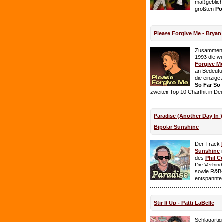
maßgeblich
größten
Po
Please Forgive Me - Brya
Zusammen 
1993 die w
Forgive M
an Bedeutun
die einzig
So Far So
zweiten Top 10 Charthit in De
Paradise (Another Day In 
Bipolar Sunshine
Der Track
Sunshine
i
des
Phil C
Die Verbin
sowie R&B-
entspannte
Stir It Up - Patti LaBelle
Schlagarti