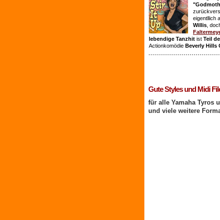
"Godmothe
zurückvers
eigentllich
Willis
, doc
Faltermey
lebendige Tanzhit
ist
Teil d
Actionkomödie
Beverly Hills
1 Benutzer online
Gute Styles und Midi Fil
für alle Yamaha Tyros 
und viele weitere Form