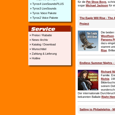
für die
Pet Shop Boys
, schr
» Tyros4 LiveSoundsPLUS
sogar
Michael Jackson
für e
» Tyros3 LiveSounds
» Tyros Voice Pakete
» Tyros2 Voice Pakete
The Eagle Will Rise - The
Project
Die beiden
» Preise / Rabatte
Woolfson
Parsons P
» News-Archiv
dazu einge
» Katalog / Download
stammt unt
» Wunschtitel
Rise
. Brill
» Zahlung & Lieferung
» Hotline
Endless Summer Nights - 
Richard M
Familie. E
Richie
. 19
Bilderbuchs
seinem Deb
wundersch
Der internationale Durchbruch 
bekannten Ballade
Right Her
Sailing to Philadelphia - 