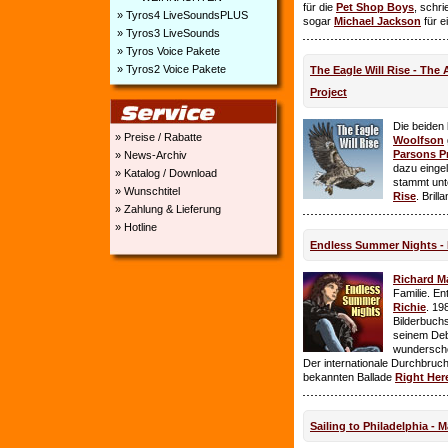
für die
Pet Shop Boys
, schr
» Tyros4 LiveSoundsPLUS
sogar
Michael Jackson
für e
» Tyros3 LiveSounds
» Tyros Voice Pakete
» Tyros2 Voice Pakete
The Eagle Will Rise - The
Project
Die beiden
» Preise / Rabatte
Woolfson
Parsons P
» News-Archiv
dazu einge
» Katalog / Download
stammt unt
» Wunschtitel
Rise
. Brill
» Zahlung & Lieferung
» Hotline
Endless Summer Nights - 
Richard M
Familie. E
Richie
. 19
Bilderbuchs
seinem Deb
wundersch
Der internationale Durchbruch 
bekannten Ballade
Right Her
Sailing to Philadelphia - 