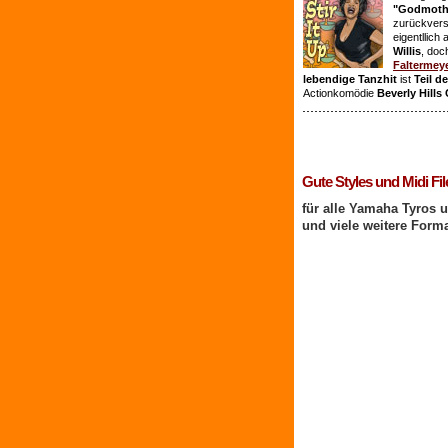
"Godmothe
zurückvers
eigentllich
Willis
, doc
Faltermey
lebendige Tanzhit
ist
Teil d
Actionkomödie
Beverly Hills
1 Benutzer online
Gute Styles und Midi Fil
für alle Yamaha Tyros 
und viele weitere Form