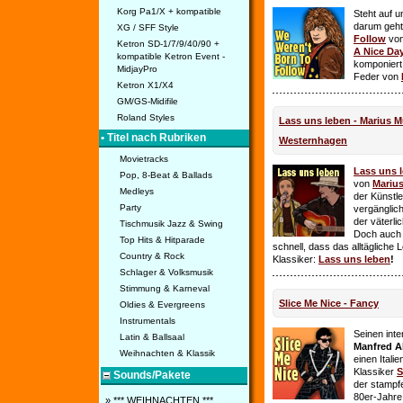
Korg Pa1/X + kompatible
Steht auf u
darum geht 
XG / SFF Style
Follow
vo
Ketron SD-1/7/9/40/90 +
A Nice Da
kompatible Ketron Event -
komponiert
MidjayPro
Feder von
Ketron X1/X4
GM/GS-Midifile
Roland Styles
Lass uns leben - Marius Mü
• Titel nach Rubriken
Westernhagen
Movietracks
Lass uns 
Pop, 8-Beat & Ballads
von
Mariu
Medleys
der Künstle
Party
vergänglich
der väterl
Tischmusik Jazz & Swing
Doch auch
Top Hits & Hitparade
schnell, dass das alltägliche 
Country & Rock
Klassiker:
Lass uns leben
!
Schlager & Volksmusik
Stimmung & Karneval
Slice Me Nice - Fancy
Oldies & Evergreens
Instrumentals
Seinen int
Latin & Ballsaal
Manfred A
Weihnachten & Klassik
einen Itali
Klassiker
S
Sounds/Pakete
der stampf
80er-Jahre 
» *** WEIHNACHTEN ***