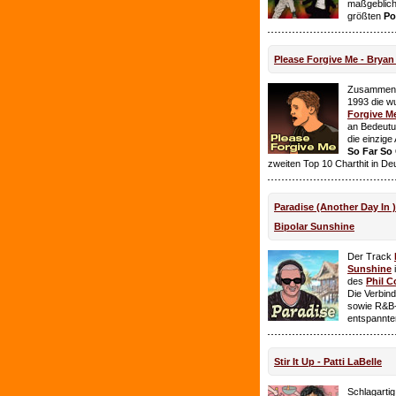
maßgeblich
größten
Po
Please Forgive Me - Brya
Zusammen 
1993 die w
Forgive M
an Bedeutun
die einzig
So Far So
zweiten Top 10 Charthit in De
Paradise (Another Day In 
Bipolar Sunshine
Der Track
Sunshine
i
des
Phil C
Die Verbin
sowie R&B-
entspannte
Stir It Up - Patti LaBelle
Schlagarti