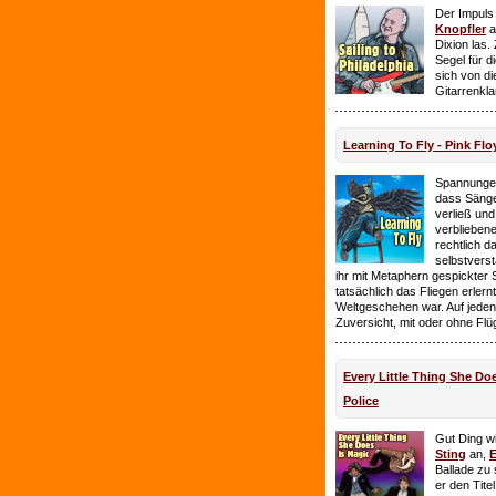
Der Impuls
Knopfler
a
Dixion las
Segel für 
sich von d
Gitarrenkl
Learning To Fly - Pink Flo
Spannungen
dass Sänge
verließ und 
verbliebene
rechtlich 
selbstverst
ihr mit Metaphern gespickter
tatsächlich das Fliegen erlern
Weltgeschehen war. Auf jeden
Zuversicht, mit oder ohne Flü
Every Little Thing She Doe
Police
Gut Ding wi
Sting
an,
E
Ballade zu 
er den Tite