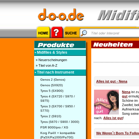
• Midifiles & Styles
» Neuerscheinungen
» Titel von A-Z
• Titel nach Instrument
Genos 2 (Genos)
Alles ist gut - Nena
Genos (SX920)
Tyros 5 (SX900)
Nena
ist z
gut
ermutig
Tyros 4 (SX720 / S970 /
Schöne im 
S975)
Zweifel; be
Tyros 3 (SX700 / S950 /
Aufmerksamk
S770)
Song seine
Tyros 2 (S910)
nach.
Alles ist gut
!
Tyros (S670 / S900 / 3000)
PSR 9000/pro / XG
Korg Pa4X + kompatible
We Weren´t Born To Follo
(Pa5X/Pa1000/Pa700)