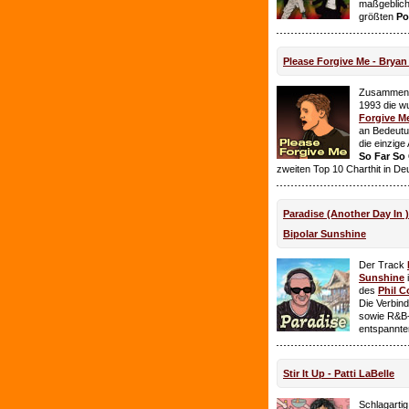
maßgeblich
größten
Po
Please Forgive Me - Brya
Zusammen 
1993 die w
Forgive M
an Bedeutun
die einzig
So Far So
zweiten Top 10 Charthit in De
Paradise (Another Day In 
Bipolar Sunshine
Der Track
Sunshine
i
des
Phil C
Die Verbin
sowie R&B-
entspannte
Stir It Up - Patti LaBelle
Schlagarti