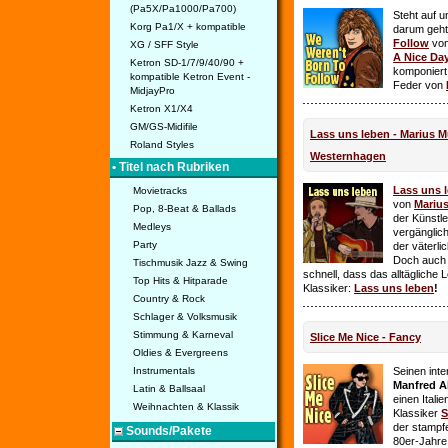
(Pa5X/Pa1000/Pa700)
Steht auf u
Korg Pa1/X + kompatible
darum geht 
Follow
vo
XG / SFF Style
A Nice Da
Ketron SD-1/7/9/40/90 +
komponiert
kompatible Ketron Event -
Feder von
MidjayPro
Ketron X1/X4
GM/GS-Midifile
Lass uns leben - Marius Mü
Roland Styles
Westernhagen
• Titel nach Rubriken
Lass uns 
Movietracks
von
Mariu
Pop, 8-Beat & Ballads
der Künstle
Medleys
vergänglich
Party
der väterl
Doch auch
Tischmusik Jazz & Swing
schnell, dass das alltägliche 
Top Hits & Hitparade
Klassiker:
Lass uns leben
!
Country & Rock
Schlager & Volksmusik
Stimmung & Karneval
Slice Me Nice - Fancy
Oldies & Evergreens
Instrumentals
Seinen int
Manfred A
Latin & Ballsaal
einen Itali
Weihnachten & Klassik
Klassiker
S
der stampf
Sounds/Pakete
80er-Jahre 