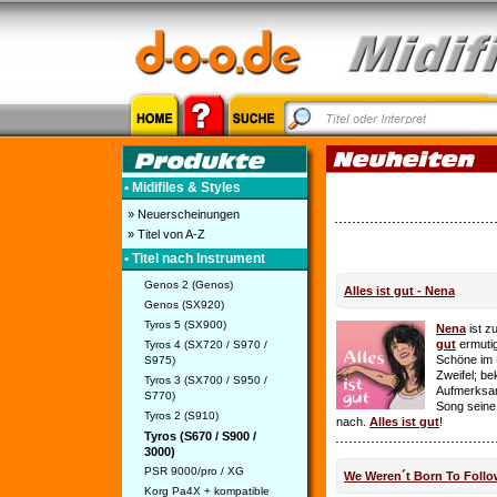
• Midifiles & Styles
» Neuerscheinungen
» Titel von A-Z
• Titel nach Instrument
Genos 2 (Genos)
Alles ist gut - Nena
Genos (SX920)
Tyros 5 (SX900)
Nena
ist z
gut
ermutig
Tyros 4 (SX720 / S970 /
Schöne im 
S975)
Zweifel; be
Tyros 3 (SX700 / S950 /
Aufmerksamk
S770)
Song seine
Tyros 2 (S910)
nach.
Alles ist gut
!
Tyros (S670 / S900 /
3000)
PSR 9000/pro / XG
We Weren´t Born To Follo
Korg Pa4X + kompatible