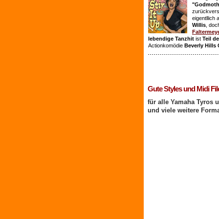
"Godmothe
zurückvers
eigentllich
Willis
, doc
Faltermey
lebendige Tanzhit
ist
Teil d
Actionkomödie
Beverly Hills
1 Benutzer online
Gute Styles und Midi Fil
für alle Yamaha Tyros 
und viele weitere Form