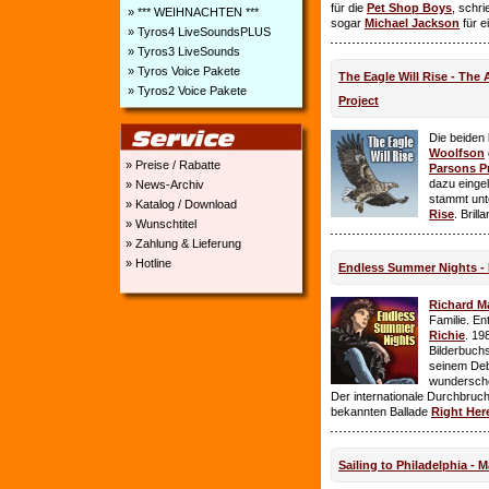
für die
Pet Shop Boys
, schr
» *** WEIHNACHTEN ***
sogar
Michael Jackson
für e
» Tyros4 LiveSoundsPLUS
» Tyros3 LiveSounds
» Tyros Voice Pakete
The Eagle Will Rise - The
» Tyros2 Voice Pakete
Project
Die beiden
Woolfson
» Preise / Rabatte
Parsons P
dazu einge
» News-Archiv
stammt unt
» Katalog / Download
Rise
. Brill
» Wunschtitel
» Zahlung & Lieferung
» Hotline
Endless Summer Nights - 
Richard M
Familie. E
Richie
. 19
Bilderbuchs
seinem Deb
wundersch
Der internationale Durchbruch 
bekannten Ballade
Right Her
Sailing to Philadelphia - 