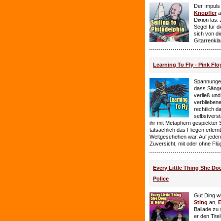
Der Impuls
Knopfler
a
Dixion las
Segel für 
sich von d
Gitarrenkl
Learning To Fly - Pink Flo
Spannungen
dass Sänge
verließ und 
verbliebene
rechtlich 
selbstverst
ihr mit Metaphern gespickter
tatsächlich das Fliegen erlern
Weltgeschehen war. Auf jeden
Zuversicht, mit oder ohne Flü
Every Little Thing She Doe
Police
Gut Ding wi
Sting
an,
E
Ballade zu 
er den Tite