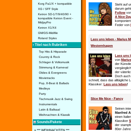
Korg Pa1/X + kompatible
Steht auf u
darum geht 
XG / SFF Style
Follow
vo
Ketron SD-1/7/9/40/90 +
A Nice Da
kompatible Ketron Event -
komponiert
MidjayPro
Feder von
Ketron X1/X4
GM/GS-Midifile
Roland Styles
Lass uns leben - Marius Mü
• Titel nach Rubriken
Westernhagen
Top Hits & Hitparade
Lass uns 
Country & Rock
von
Mariu
Schlager & Volksmusik
der Künstle
Stimmung & Karneval
vergänglich
der väterl
Oldies & Evergreens
Doch auch
Movietracks
schnell, dass das alltägliche 
Pop, 8-Beat & Ballads
Klassiker:
Lass uns leben
!
Medleys
Party
Slice Me Nice - Fancy
Tischmusik Jazz & Swing
Instrumentals
Seinen int
Latin & Ballsaal
Manfred A
Weihnachten & Klassik
einen Itali
Klassiker
S
Sounds/Pakete
der stampf
80er-Jahre 
» *** WEIHNACHTEN ***