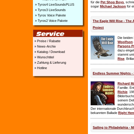
für die
Pet Shop Boys
, schr
» Tyros4 LiveSoundsPLUS
sogar
Michael Jackson
für e
» Tyros3 LiveSounds
» Tyros Voice Pakete
» Tyros2 Voice Pakete
The Eagle Will Rise - The
Project
Die beiden
» Preise / Rabatte
Woolfson
Parsons P
» News-Archiv
dazu einge
» Katalog / Download
stammt unt
» Wunschtitel
Rise
. Brill
» Zahlung & Lieferung
» Hotline
Endless Summer Nights - 
Richard M
Familie. E
Richie
. 19
Bilderbuchs
seinem Deb
wundersch
Der internationale Durchbruch 
bekannten Ballade
Right Her
Sailing to Philadelphia - 