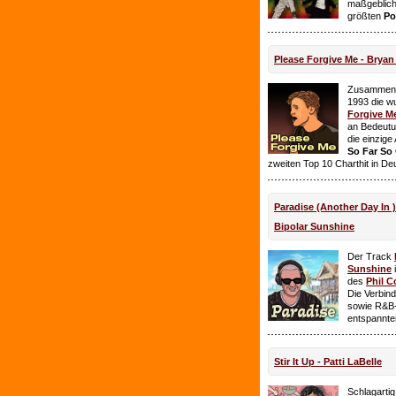
maßgeblich
größten
Po
Please Forgive Me - Brya
Zusammen 
1993 die w
Forgive M
an Bedeutun
die einzig
So Far So
zweiten Top 10 Charthit in De
Paradise (Another Day In 
Bipolar Sunshine
Der Track
Sunshine
i
des
Phil C
Die Verbin
sowie R&B-
entspannte
Stir It Up - Patti LaBelle
Schlagarti