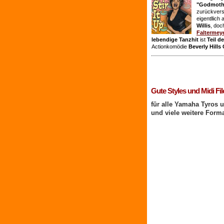
"Godmothe
zurückvers
eigentllich
Willis
, doc
Faltermey
lebendige Tanzhit
ist
Teil d
Actionkomödie
Beverly Hills
1 Benutzer online
Gute Styles und Midi Fil
für alle Yamaha Tyros 
und viele weitere Form