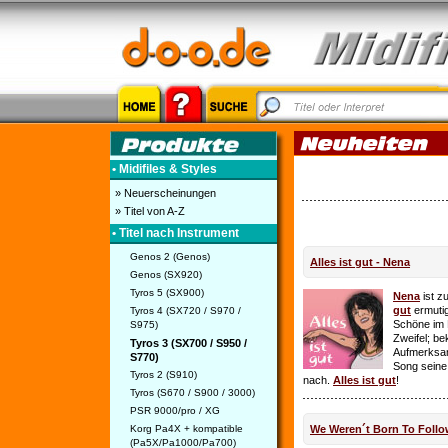
• Midifiles & Styles
» Neuerscheinungen
» Titel von A-Z
• Titel nach Instrument
Genos 2 (Genos)
Alles ist gut - Nena
Genos (SX920)
Tyros 5 (SX900)
Nena
ist z
gut
ermutig
Tyros 4 (SX720 / S970 /
Schöne im 
S975)
Zweifel; be
Tyros 3 (SX700 / S950 /
Aufmerksamk
S770)
Song seine
Tyros 2 (S910)
nach.
Alles ist gut
!
Tyros (S670 / S900 / 3000)
PSR 9000/pro / XG
Korg Pa4X + kompatible
We Weren´t Born To Follo
(Pa5X/Pa1000/Pa700)