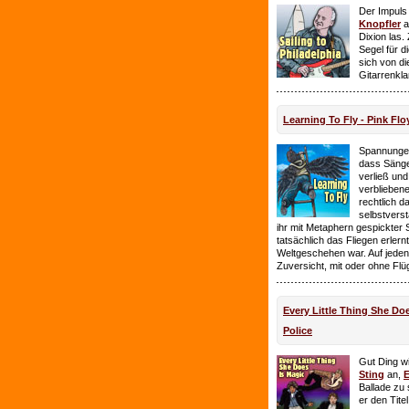
Der Impuls
Knopfler
a
Dixion las
Segel für 
sich von d
Gitarrenkl
Learning To Fly - Pink Flo
Spannungen
dass Sänge
verließ und 
verbliebene
rechtlich 
selbstverst
ihr mit Metaphern gespickter
tatsächlich das Fliegen erlern
Weltgeschehen war. Auf jeden
Zuversicht, mit oder ohne Flü
Every Little Thing She Doe
Police
Gut Ding wi
Sting
an,
E
Ballade zu 
er den Tite