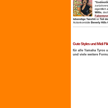
"Godmothe
zurückvers
eigentllich
Willis
, doc
Faltermey
lebendige Tanzhit
ist
Teil d
Actionkomödie
Beverly Hills
1 Benutzer online
Gute Styles und Midi Fil
für alle Yamaha Tyros 
und viele weitere Form