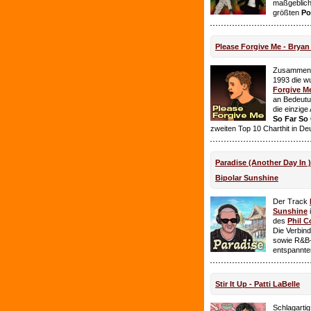
maßgeblich
größten
Po
Please Forgive Me - Brya
Zusammen 
1993 die w
Forgive M
an Bedeutun
die einzig
So Far So
zweiten Top 10 Charthit in De
Paradise (Another Day In 
Bipolar Sunshine
Der Track
Sunshine
i
des
Phil C
Die Verbin
sowie R&B-
entspannte
Stir It Up - Patti LaBelle
Schlagarti