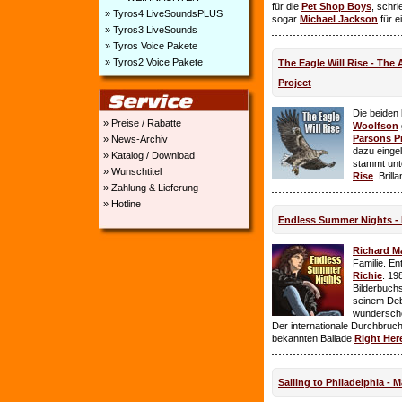
für die
Pet Shop Boys
, schr
» Tyros4 LiveSoundsPLUS
sogar
Michael Jackson
für e
» Tyros3 LiveSounds
» Tyros Voice Pakete
» Tyros2 Voice Pakete
The Eagle Will Rise - The
Project
Die beiden
» Preise / Rabatte
Woolfson
Parsons P
» News-Archiv
dazu einge
» Katalog / Download
stammt unt
» Wunschtitel
Rise
. Brill
» Zahlung & Lieferung
» Hotline
Endless Summer Nights - 
Richard M
Familie. E
Richie
. 19
Bilderbuchs
seinem Deb
wundersch
Der internationale Durchbruch 
bekannten Ballade
Right Her
Sailing to Philadelphia - 