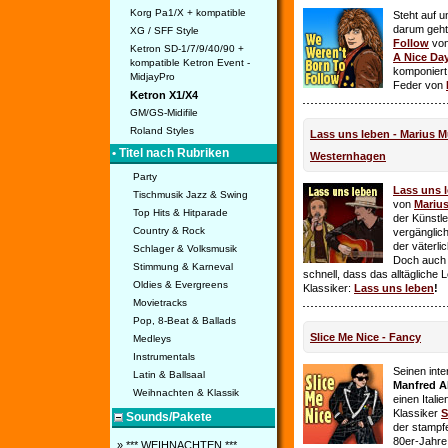
Korg Pa1/X + kompatible
Steht auf u
darum geht 
XG / SFF Style
Follow
vo
Ketron SD-1/7/9/40/90 +
A Nice Da
kompatible Ketron Event -
komponiert
MidjayPro
Feder von
Ketron X1/X4
GM/GS-Midifile
Roland Styles
Lass uns leben - Marius Mü
• Titel nach Rubriken
Westernhagen
Party
Lass uns 
Tischmusik Jazz & Swing
von
Mariu
Top Hits & Hitparade
der Künstle
Country & Rock
vergänglich
der väterl
Schlager & Volksmusik
Doch auch
Stimmung & Karneval
schnell, dass das alltägliche 
Oldies & Evergreens
Klassiker:
Lass uns leben
!
Movietracks
Pop, 8-Beat & Ballads
Slice Me Nice - Fancy
Medleys
Instrumentals
Seinen int
Latin & Ballsaal
Manfred A
Weihnachten & Klassik
einen Itali
Klassiker
S
Sounds/Pakete
der stampf
80er-Jahre 
» *** WEIHNACHTEN ***