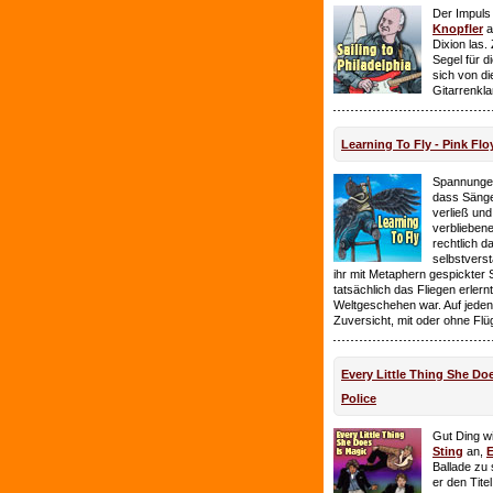
Der Impuls
Knopfler
a
Dixion las
Segel für 
sich von d
Gitarrenkl
Learning To Fly - Pink Flo
Spannungen
dass Sänge
verließ und 
verbliebene
rechtlich 
selbstverst
ihr mit Metaphern gespickter
tatsächlich das Fliegen erlern
Weltgeschehen war. Auf jeden
Zuversicht, mit oder ohne Flü
Every Little Thing She Doe
Police
Gut Ding wi
Sting
an,
E
Ballade zu 
er den Tite