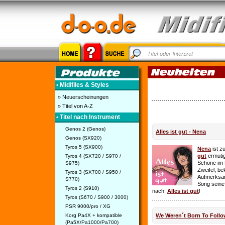
• Midifiles & Styles
» Neuerscheinungen
» Titel von A-Z
• Titel nach Instrument
Genos 2 (Genos)
Alles ist gut - Nena
Genos (SX920)
Tyros 5 (SX900)
Nena
ist z
gut
ermutig
Tyros 4 (SX720 / S970 /
Schöne im 
S975)
Zweifel; be
Tyros 3 (SX700 / S950 /
Aufmerksamk
S770)
Song seine
Tyros 2 (S910)
nach.
Alles ist gut
!
Tyros (S670 / S900 / 3000)
PSR 9000/pro / XG
Korg Pa4X + kompatible
We Weren´t Born To Follo
(Pa5X/Pa1000/Pa700)