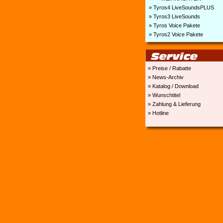
» Tyros4 LiveSoundsPLUS
» Tyros3 LiveSounds
» Tyros Voice Pakete
» Tyros2 Voice Pakete
» Preise / Rabatte
» News-Archiv
» Katalog / Download
» Wunschtitel
» Zahlung & Lieferung
» Hotline