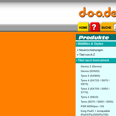
• Midifiles & Styles
» Neuerscheinungen
» Titel von A-Z
• Titel nach Instrument
Genos 2 (Genos)
Genos (SX920)
Tyros 5 (SX900)
Tyros 4 (SX720 / S970 /
S975)
Tyros 3 (SX700 / S950 /
S770)
Tyros 2 (S910)
Tyros (S670 / S900 / 3000)
PSR 9000/pro / XG
Korg Pa4X + kompatible
(Pa5X/Pa1000/Pa700)