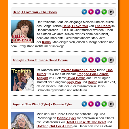
Hello, I Love You - The Doors
Der treibende Beat, die eingänge Melodie und die Kürze
des Songs, ließen
Hello, I Love You
von
The Doors
im
Handumdrehen 1968 zum Chartstürmer werden. Doch
so einfach wie alles schien, war es dann doch nicht,
denn das markante Gitarrenriff ähnelte stark dem
der
Kinks
. Man einigte sich jedoch außergerichtlich und
dem Erfolg stand nichts mehr im Wege.
Tonight - Tina Turner & David Bowie
Im Rahmen ihrer
Private Dancer-Tournee
führte
Tina
Turner
1994 die einfühlsame
Reggae-Pop-Ballade
Tonight
im Duett mit
David Bowie
auf. Ursprünglich
stammt der Song von
Iggy Pop
und
Bowie
aus der Zeit,
als die beiden Ende der 70er zusammen in Berlin-
Schöneberg wohnten und arbeiteten.
Against The Wind (Tyler) - Bonnie Tyler
Mitte der 80er-Jahre führte die britische Pop- und
Rocksängerin
Bonnie Tyler
die amerikanischen Charts
mit Bestsellerhits wie
Total Eclipse Of The Heart
und
Holding Out For A Hero
an. Danach wurde es etwas