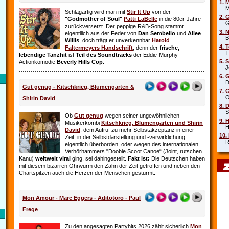
1. 
Mar
Schlagartig wird man mit
Stir It Up
von der
2. 
"Godmother of Soul"
Patti LaBelle
in die 80er-Jahre
Gr
zurückversetzt. Der peppige R&B-Song stammt
3. 
eigentllich aus der Feder von
Dan Sembello
und
Allee
Beb
Willis
, doch trägt er unverkennbar
Harold
4. 
Faltermeyers Handschrift
, denn der
frische,
Tin
lebendige Tanzhit
ist
Teil des Soundtracks
der Eddie-Murphy-
5. 
Actionkomödie
Beverly Hills Cop
.
Joe
6. 
Die
Gut genug - Kitschkrieg, Blumengarten &
7. 
Oim
Shirin David
8. 
Sha
Ob
Gut genug
wegen seiner ungewöhnlichen
9. 
Musikerkombi
Kitschkrieg, Blumengarten und Shirin
Hel
David
, dem Aufruf zu mehr Selbstakzeptanz in einer
10.
Zeit, in der Selbstdarstellung und ‑verwirklichung
Rob
eigentlich überborden, oder wegen des internationalen
Verhörhammers "Doobie Scoot Canoe“ (Joint, rutschen
Kanu)
weltweit viral
ging, sei dahingestellt.
Fakt ist:
Die Deutschen haben
mit diesem bizarren Ohrwurm den Zahn der Zeit getroffen und neben den
Chartspitzen auch die Herzen der Menschen gestürmt.
Mon Amour - Marc Eggers - Aditotoro - Paul
Frege
Zu den angesagten Partyhits 2026 zählt sicherlich
Mon