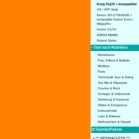
Korg Pa1/X + kompatible
XG / SFF Style
Ketron SD-1/7/9/40/90 +
kompatible Ketron Event -
MidjayPro
Ketron X1/X4
GM/GS-Midifile
Roland Styles
• Titel nach Rubriken
Movietracks
Pop, 8-Beat & Ballads
Medleys
Party
Tischmusik Jazz & Swing
Top Hits & Hitparade
Country & Rock
Schlager & Volksmusik
Stimmung & Karneval
Oldies & Evergreens
Instrumentals
Latin & Ballsaal
Weihnachten & Klassik
Sounds/Pakete
» *** WEIHNACHTEN ***