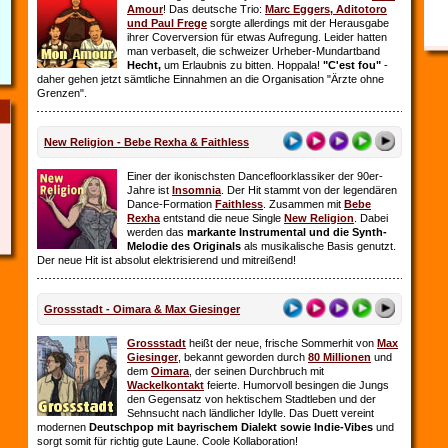
Amour
! Das deutsche Trio:
Marc Eggers, Aditotoro
und Paul Frege
sorgte allerdings mit der Herausgabe
ihrer Coverversion für etwas Aufregung. Leider hatten
man verbaselt, die schweizer Urheber-Mundartband
Hecht,
um Erlaubnis zu bitten. Hoppala!
"C'est fou"
-
daher gehen jetzt sämtliche Einnahmen an die Organisation "Ärzte ohne
Grenzen".
New Religion - Bebe Rexha & Faithless
Einer der ikonischsten Dancefloorklassiker der 90er-
Jahre ist
Insomnia
. Der Hit stammt von der legendären
Dance-Formation
Faithless
. Zusammen mit
Bebe
Rexha
entstand die neue Single
New Religion
. Dabei
werden das
markante Instrumental und die Synth-
Melodie des Originals
als musikalische Basis genutzt.
Der neue Hit ist absolut elektrisierend und mitreißend!
Grossstadt - Oimara & Max Giesinger
Grossstadt
heißt der neue, frische Sommerhit von
Max
Giesinger
, bekannt geworden durch
80 Millionen
und
dem
Oimara
, der seinen Durchbruch
mit
Wackelkontakt
feierte. Humorvoll besingen die Jungs
den Gegensatz von hektischem Stadtleben und der
Sehnsucht nach ländlicher Idylle. Das Duett vereint
modernen
Deutschpop mit bayrischem Dialekt sowie Indie-Vibes
und
sorgt somit für richtig gute Laune. Coole Kollaboration!