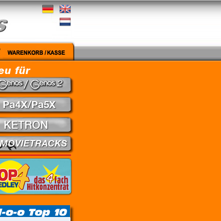
gut - Nena // Every Little Thing She Does Is Magic - The Police // Learning To Fly - Pink F