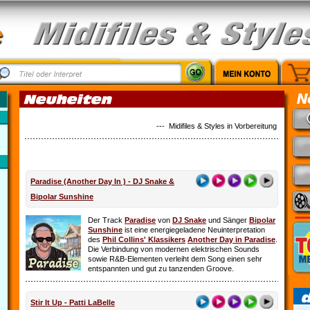
--- Midifiles & Styles in Vorbereitung: Alles ist 
Paradise (Another Day In ) - DJ Snake &
Bipolar Sunshine
Der Track
Paradise
von
DJ Snake
und Sänger
Bipolar
Sunshine
ist eine energiegeladene Neuinterpretation
des
Phil Collins' Klassikers
Another Day in Paradise
.
Die Verbindung von modernen elektrischen Sounds
sowie R&B-Elementen verleiht dem Song einen sehr
entspannten und gut zu tanzenden Groove.
Stir It Up - Patti LaBelle