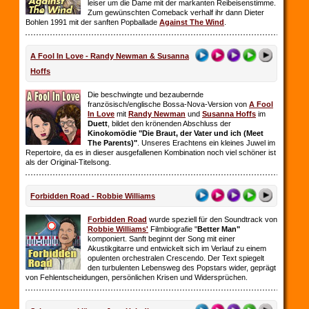
leiser um die Dame mit der markanten Reibeisenstimme.
Zum gewünschten Comeback verhalf ihr dann Dieter
Bohlen 1991 mit der sanften Popballade
Against The Wind
.
A Fool In Love - Randy Newman & Susanna
Hoffs
Die beschwingte und bezaubernde
französisch/englische Bossa-Nova-Version von
A Fool
In Love
mit
Randy Newman
und
Susanna Hoffs
im
Duett
, bildet den krönenden Abschluss der
Kinokomödie "Die Braut, der Vater und ich (Meet
The Parents)"
. Unseres Erachtens ein kleines Juwel im
Repertoire, da es in dieser ausgefallenen Kombination noch viel schöner ist
als der Original-Titelsong.
Forbidden Road - Robbie Williams
Forbidden Road
wurde speziell für den Soundtrack von
Robbie Williams'
Filmbiografie "
Better Man"
komponiert. Sanft beginnt der Song mit einer
Akustikgitarre und entwickelt sich im Verlauf zu einem
opulenten orchestralen Crescendo. Der Text spiegelt
den turbulenten Lebensweg des Popstars wider, geprägt
von Fehlentscheidungen, persönlichen Krisen und Widersprüchen.