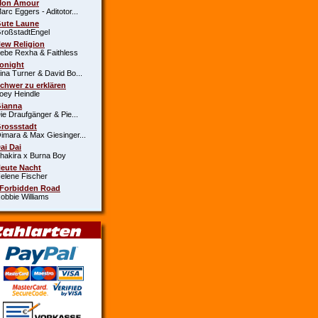
Mon Amour
c Eggers - Aditotor...
Gute Laune
oßstadtEngel
New Religion
e Rexha & Faithless
Tonight
a Turner & David Bo...
Schwer zu erklären
y Heindle
Gianna
 Draufgänger & Pie...
Grossstadt
ara & Max Giesinger...
Dai Dai
kira x Burna Boy
Heute Nacht
ene Fischer
 Forbidden Road
bie Williams