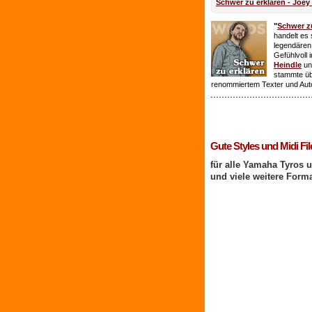
Schwer zu erklären - Joey
"
Schwer zu
handelt es 
legendären
Gefühlvoll 
Heindle
un
stammte ü
renommiertem Texter und Aut
1 Benutzer online
Gute Styles und Midi Fil
für alle Yamaha Tyros 
und viele weitere Form