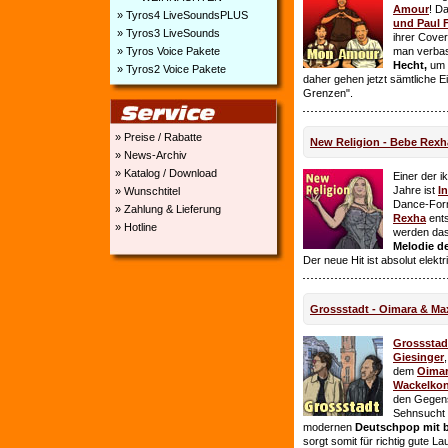
Amour
! D
» Tyros4 LiveSoundsPLUS
und Paul 
» Tyros3 LiveSounds
ihrer Cover
» Tyros Voice Pakete
man verbas
Hecht,
um E
» Tyros2 Voice Pakete
daher gehen jetzt sämtliche 
Grenzen".
» Preise / Rabatte
New Religion - Bebe Rexh
» News-Archiv
» Katalog / Download
Einer der i
Jahre ist
I
» Wunschtitel
Dance-For
» Zahlung & Lieferung
Rexha
ent
» Hotline
werden da
Melodie de
Der neue Hit ist absolut elekt
Grossstadt - Oimara & Ma
Grossstad
Giesinger
dem
Oima
Wackelkon
den Gegens
Sehnsucht n
modernen
Deutschpop mit b
sorgt somit für richtig gute La