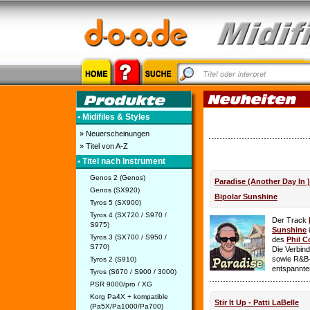
• Midifiles & Styles
» Neuerscheinungen
» Titel von A-Z
• Titel nach Instrument
Genos 2 (Genos)
Paradise (Another Day In 
Genos (SX920)
Bipolar Sunshine
Tyros 5 (SX900)
Tyros 4 (SX720 / S970 /
Der Track
S975)
Sunshine
i
Tyros 3 (SX700 / S950 /
des
Phil C
S770)
Die Verbin
sowie R&B-
Tyros 2 (S910)
entspannte
Tyros (S670 / S900 / 3000)
PSR 9000/pro / XG
Korg Pa4X + kompatible
Stir It Up - Patti LaBelle
(Pa5X/Pa1000/Pa700)