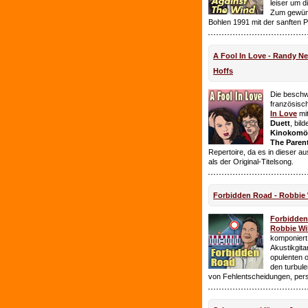
leiser um 
Zum gewüns
Bohlen 1991 mit der sanften 
A Fool In Love - Randy 
Hoffs
Die beschw
französisc
In Love
mi
Duett
, bil
Kinokomödi
The Paren
Repertoire, da es in dieser a
als der Original-Titelsong.
Forbidden Road - Robbie 
Forbidde
Robbie Wil
komponiert.
Akustikgita
opulenten 
den turbul
von Fehlentscheidungen, per