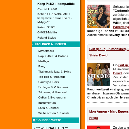
Korg Pa1/X + kompatible
Schlagarti
XG / SFF Style
"Godmothe
Ketron SD-1/7/9/40/90 +
zurückvers
kompatible Ketron Event -
eigentllich
MidjayPro
Willis
, doc
Faltermey
Ketron X1/X4
lebendige Tanzhit
ist
Teil d
GM/GS-Midifile
Actionkomödie
Beverly Hills
Roland Styles
• Titel nach Rubriken
Gut genug - Kitschkrieg,
Movietracks
Shirin David
Pop, 8-Beat & Ballads
Medleys
Ob
Gut g
Party
Musikerko
Tischmusik Jazz & Swing
David
, dem
Top Hits & Hitparade
Zeit, in de
eigentlich 
Country & Rock
Verhörhamm
Schlager & Volksmusik
Kanu)
weltweit viral
ging, sei
Stimmung & Karneval
mit diesem bizarren Ohrwurm 
Chartspitzen auch die Herze
Oldies & Evergreens
Instrumentals
Latin & Ballsaal
Mon Amour - Marc Eggers -
Weihnachten & Klassik
Frege
Sounds/Pakete
Zu den ange
» *** WEIHNACHTEN ***