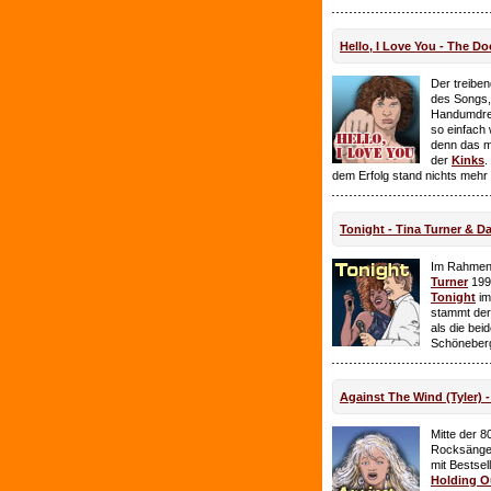
Hello, I Love You - The Do
Der treiben
des Songs,
Handumdre
so einfach 
denn das ma
der
Kinks
.
dem Erfolg stand nichts mehr
Tonight - Tina Turner & D
Im Rahmen
Turner
199
Tonight
im
stammt de
als die bei
Schöneberg
Against The Wind (Tyler) -
Mitte der 8
Rocksänge
mit Bestsel
Holding O