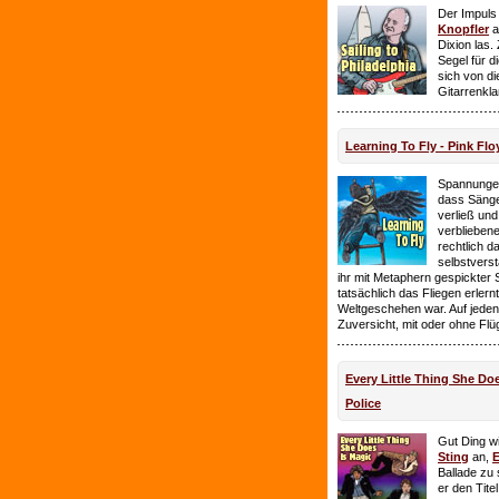
Der Impuls
Knopfler
a
Dixion las
Segel für 
sich von d
Gitarrenkl
Learning To Fly - Pink Flo
Spannungen
dass Sänge
verließ und 
verbliebene
rechtlich 
selbstverst
ihr mit Metaphern gespickter
tatsächlich das Fliegen erlern
Weltgeschehen war. Auf jeden
Zuversicht, mit oder ohne Flü
Every Little Thing She Doe
Police
Gut Ding wi
Sting
an,
E
Ballade zu 
er den Tite