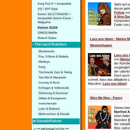
Korg Pa1/X + kompatible
Steht auf u
darum geht 
XG / SFF Style
Follow
vo
Ketron SD-1/7/9/40/90 +
A Nice Da
kompatible Ketron Event -
komponiert
MidjayPro
Feder von
Ketron X1/X4
GM/GS-Midifile
Roland Styles
Lass uns leben - Marius Mü
• Titel nach Rubriken
Westernhagen
Movietracks
Lass uns 
Pop, 8-Beat & Ballads
von
Mariu
Medleys
der Künstle
Party
vergänglich
der väterl
Tischmusik Jazz & Swing
Doch auch
Top Hits & Hitparade
schnell, dass das alltägliche 
Country & Rock
Klassiker:
Lass uns leben
!
Schlager & Volksmusik
Stimmung & Karneval
Slice Me Nice - Fancy
Oldies & Evergreens
Instrumentals
Seinen int
Latin & Ballsaal
Manfred A
Weihnachten & Klassik
einen Itali
Klassiker
S
Sounds/Pakete
der stampf
80er-Jahre 
» *** WEIHNACHTEN ***