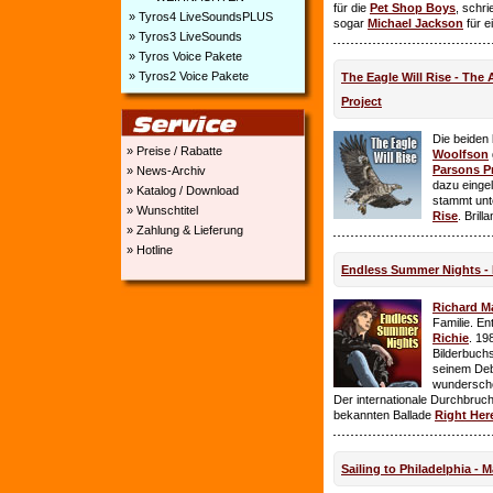
für die
Pet Shop Boys
, schr
» Tyros4 LiveSoundsPLUS
sogar
Michael Jackson
für e
» Tyros3 LiveSounds
» Tyros Voice Pakete
» Tyros2 Voice Pakete
The Eagle Will Rise - The
Project
Die beiden
» Preise / Rabatte
Woolfson
Parsons P
» News-Archiv
dazu einge
» Katalog / Download
stammt unt
» Wunschtitel
Rise
. Brill
» Zahlung & Lieferung
» Hotline
Endless Summer Nights - 
Richard M
Familie. E
Richie
. 19
Bilderbuchs
seinem Deb
wundersch
Der internationale Durchbruch 
bekannten Ballade
Right Her
Sailing to Philadelphia - 