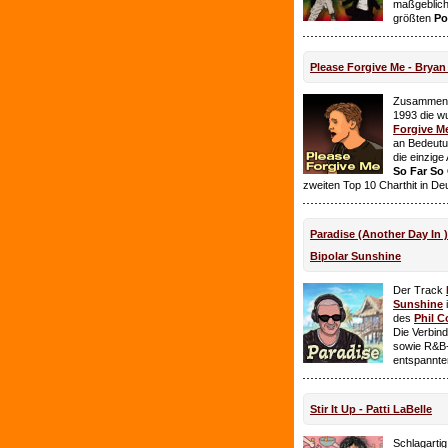
maßgeblich
größten
Po
Please Forgive Me - Brya
Zusammen 
1993 die w
Forgive M
an Bedeutun
die einzig
So Far So
zweiten Top 10 Charthit in De
Paradise (Another Day In 
Bipolar Sunshine
Der Track
Sunshine
i
des
Phil C
Die Verbin
sowie R&B-
entspannte
Stir It Up - Patti LaBelle
Schlagarti