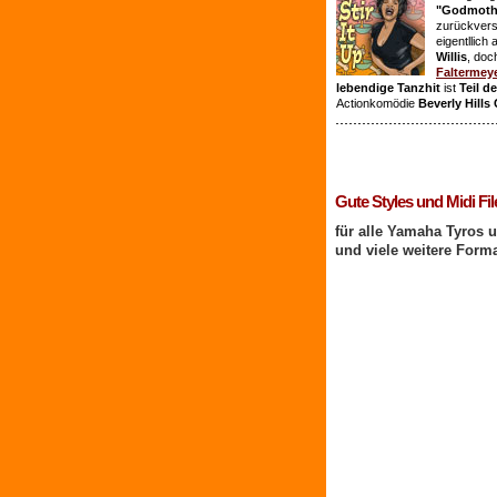
"Godmothe
zurückvers
eigentllich
Willis
, doc
Faltermey
lebendige Tanzhit
ist
Teil d
Actionkomödie
Beverly Hills
1 Benutzer online
Gute Styles und Midi Fil
für alle Yamaha Tyros 
und viele weitere Form