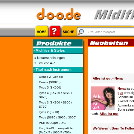
• Midifiles & Styles
» Neuerscheinungen
» Titel von A-Z
• Titel nach Instrument
Genos 2 (Genos)
Alles ist gut - Nena
Genos (SX920)
Tyros 5 (SX900)
Nena
ist z
gut
ermutig
Tyros 4 (SX720 / S970 /
Schöne im 
S975)
Zweifel; be
Tyros 3 (SX700 / S950 /
Aufmerksamk
S770)
Song seine
Tyros 2 (S910)
nach.
Alles ist gut
!
Tyros (S670 / S900 / 3000)
PSR 9000/pro / XG
Korg Pa4X + kompatible
We Weren´t Born To Follo
(Pa5X/Pa1000/Pa700)