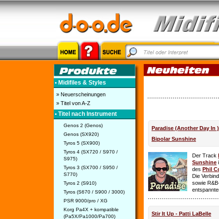
• Midifiles & Styles
» Neuerscheinungen
» Titel von A-Z
• Titel nach Instrument
Genos 2 (Genos)
Paradise (Another Day In 
Genos (SX920)
Bipolar Sunshine
Tyros 5 (SX900)
Tyros 4 (SX720 / S970 /
Der Track
S975)
Sunshine
i
Tyros 3 (SX700 / S950 /
des
Phil C
S770)
Die Verbin
sowie R&B-
Tyros 2 (S910)
entspannte
Tyros (S670 / S900 / 3000)
PSR 9000/pro / XG
Korg Pa4X + kompatible
Stir It Up - Patti LaBelle
(Pa5X/Pa1000/Pa700)