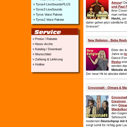
Amour
! D
» Tyros4 LiveSoundsPLUS
und Paul 
» Tyros3 LiveSounds
ihrer Cover
» Tyros Voice Pakete
man verbas
Hecht,
um E
» Tyros2 Voice Pakete
daher gehen jetzt sämtliche 
Grenzen".
» Preise / Rabatte
New Religion - Bebe Rexh
» News-Archiv
» Katalog / Download
Einer der i
Jahre ist
I
» Wunschtitel
Dance-For
» Zahlung & Lieferung
Rexha
ent
» Hotline
werden da
Melodie de
Der neue Hit ist absolut elekt
Grossstadt - Oimara & Ma
Grossstad
Giesinger
dem
Oima
Wackelkon
den Gegens
Sehnsucht n
modernen
Deutschpop mit b
sorgt somit für richtig gute La