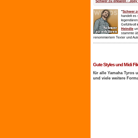
Schwer zu erklären - Joey
"
Schwer zu
handelt es 
legendären
Gefühlvoll 
Heindle
un
stammte ü
renommiertem Texter und Aut
1 Benutzer online
Gute Styles und Midi Fil
für alle Yamaha Tyros 
und viele weitere Form