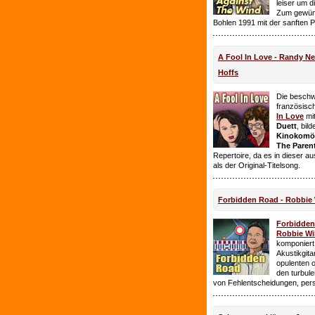
leiser um 
Zum gewüns
Bohlen 1991 mit der sanften 
A Fool In Love - Randy 
Hoffs
Die beschw
französisc
In Love
mi
Duett
, bil
Kinokomödi
The Paren
Repertoire, da es in dieser a
als der Original-Titelsong.
Forbidden Road - Robbie 
Forbidde
Robbie Wil
komponiert.
Akustikgita
opulenten 
den turbul
von Fehlentscheidungen, per