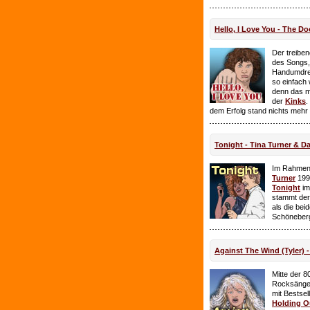
Hello, I Love You - The Do
Der treiben
des Songs,
Handumdre
so einfach 
denn das ma
der
Kinks
.
dem Erfolg stand nichts mehr
Tonight - Tina Turner & D
Im Rahmen
Turner
199
Tonight
im
stammt de
als die bei
Schöneberg
Against The Wind (Tyler) -
Mitte der 8
Rocksänge
mit Bestsel
Holding O