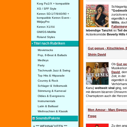
Korg Pa1/X + kompatible
Schlagarti
XG / SFF Style
"Godmothe
Ketron SD-1/7/9/40/90 +
zurückvers
kompatible Ketron Event -
eigentllich
MidjayPro
Willis
, doc
Faltermey
Ketron X1/X4
lebendige Tanzhit
ist
Teil d
GM/GS-Midifile
Actionkomödie
Beverly Hills
Roland Styles
• Titel nach Rubriken
Gut genug - Kitschkrieg,
Movietracks
Shirin David
Pop, 8-Beat & Ballads
Medleys
Ob
Gut g
Party
Musikerko
Tischmusik Jazz & Swing
David
, dem
Top Hits & Hitparade
Zeit, in de
eigentlich 
Country & Rock
Verhörhamm
Schlager & Volksmusik
Kanu)
weltweit viral
ging, sei
Stimmung & Karneval
mit diesem bizarren Ohrwurm 
Chartspitzen auch die Herze
Oldies & Evergreens
Instrumentals
Latin & Ballsaal
Mon Amour - Marc Eggers -
Weihnachten & Klassik
Frege
Sounds/Pakete
Zu den ange
» *** WEIHNACHTEN ***