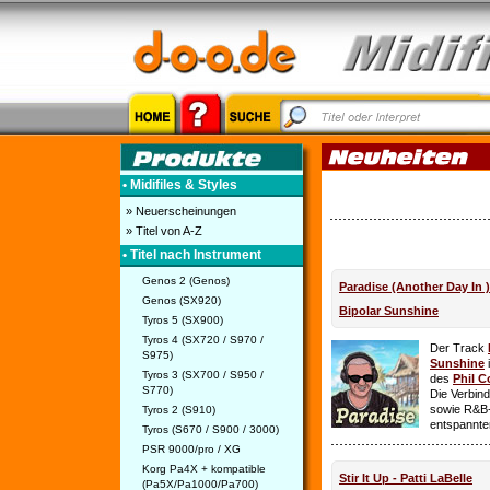
• Midifiles & Styles
» Neuerscheinungen
» Titel von A-Z
• Titel nach Instrument
Genos 2 (Genos)
Paradise (Another Day In 
Genos (SX920)
Bipolar Sunshine
Tyros 5 (SX900)
Tyros 4 (SX720 / S970 /
Der Track
S975)
Sunshine
i
Tyros 3 (SX700 / S950 /
des
Phil C
S770)
Die Verbin
sowie R&B-
Tyros 2 (S910)
entspannte
Tyros (S670 / S900 / 3000)
PSR 9000/pro / XG
Korg Pa4X + kompatible
Stir It Up - Patti LaBelle
(Pa5X/Pa1000/Pa700)