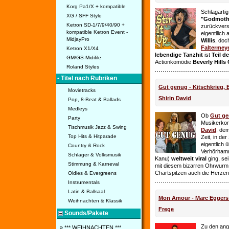
Korg Pa1/X + kompatible
Schlagarti
XG / SFF Style
"Godmothe
Ketron SD-1/7/9/40/90 +
zurückvers
kompatible Ketron Event -
eigentllich
MidjayPro
Willis
, doc
Faltermey
Ketron X1/X4
lebendige Tanzhit
ist
Teil d
GM/GS-Midifile
Actionkomödie
Beverly Hills
Roland Styles
• Titel nach Rubriken
Gut genug - Kitschkrieg,
Movietracks
Shirin David
Pop, 8-Beat & Ballads
Medleys
Ob
Gut g
Party
Musikerko
Tischmusik Jazz & Swing
David
, dem
Top Hits & Hitparade
Zeit, in de
eigentlich 
Country & Rock
Verhörhamm
Schlager & Volksmusik
Kanu)
weltweit viral
ging, sei
Stimmung & Karneval
mit diesem bizarren Ohrwurm 
Chartspitzen auch die Herze
Oldies & Evergreens
Instrumentals
Latin & Ballsaal
Mon Amour - Marc Eggers -
Weihnachten & Klassik
Frege
Sounds/Pakete
Zu den ange
» *** WEIHNACHTEN ***