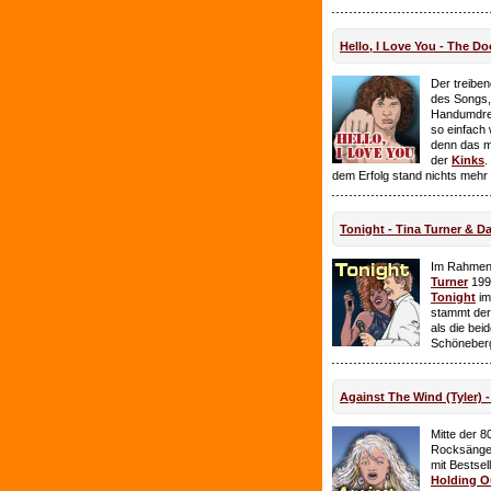
Hello, I Love You - The Do
Der treiben
des Songs,
Handumdre
so einfach 
denn das ma
der
Kinks
.
dem Erfolg stand nichts mehr
Tonight - Tina Turner & D
Im Rahmen
Turner
199
Tonight
im
stammt de
als die bei
Schöneberg
Against The Wind (Tyler) -
Mitte der 8
Rocksänge
mit Bestsel
Holding O