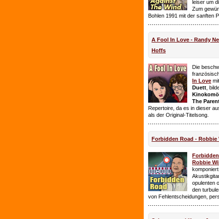
leiser um 
Zum gewüns
Bohlen 1991 mit der sanften 
A Fool In Love - Randy 
Hoffs
Die beschw
französisc
In Love
mi
Duett
, bil
Kinokomödi
The Paren
Repertoire, da es in dieser a
als der Original-Titelsong.
Forbidden Road - Robbie 
Forbidde
Robbie Wil
komponiert.
Akustikgita
opulenten 
den turbul
von Fehlentscheidungen, per