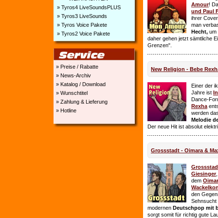
Amour
! D
» Tyros4 LiveSoundsPLUS
und Paul 
» Tyros3 LiveSounds
ihrer Cover
» Tyros Voice Pakete
man verbas
Hecht,
um E
» Tyros2 Voice Pakete
daher gehen jetzt sämtliche 
Grenzen".
» Preise / Rabatte
New Religion - Bebe Rexh
» News-Archiv
» Katalog / Download
Einer der i
Jahre ist
I
» Wunschtitel
Dance-For
» Zahlung & Lieferung
Rexha
ent
» Hotline
werden da
Melodie de
Der neue Hit ist absolut elekt
Grossstadt - Oimara & Ma
Grossstad
Giesinger
dem
Oima
Wackelkon
den Gegens
Sehnsucht n
modernen
Deutschpop mit b
sorgt somit für richtig gute La