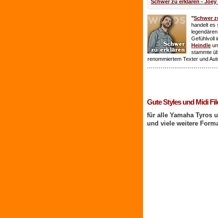
Schwer zu erklären - Joey
"
Schwer zu
handelt es 
legendären
Gefühlvoll 
Heindle
un
stammte ü
renommiertem Texter und Aut
1 Benutzer online
Gute Styles und Midi Fil
für alle Yamaha Tyros 
und viele weitere Form