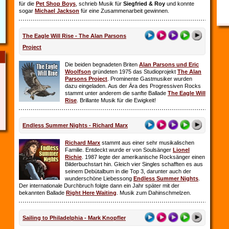
für die
Pet Shop Boys
, schrieb Musik für
Siegfried & Roy
und konnte
sogar
Michael Jackson
für eine Zusammenarbeit gewinnen.
The Eagle Will Rise - The Alan Parsons
Project
Die beiden begnadeten Briten
Alan Parsons und Eric
Woolfson
gründeten 1975 das Studioprojekt
The Alan
Parsons Project
. Prominente Gastmusiker wurden
dazu eingeladen. Aus der Ära des Progressiven Rocks
stammt unter anderem die sanfte Ballade
The Eagle Will
Rise
. Brillante Musik für die Ewigkeit!
Endless Summer Nights - Richard Marx
Richard Marx
stammt aus einer sehr musikalischen
Familie. Entdeckt wurde er von Soulsänger
Lionel
Richie
. 1987 legte der amerikanische Rocksänger einen
Bilderbuchstart hin. Gleich vier Singles schafften es aus
seinem Debütalbum in die Top 3, darunter auch der
wunderschöne Liebessong
Endless Summer Nights
.
Der internationale Durchbruch folgte dann ein Jahr später mit der
bekannten Ballade
Right Here Waiting
. Musik zum Dahinschmelzen.
Sailing to Philadelphia - Mark Knopfler