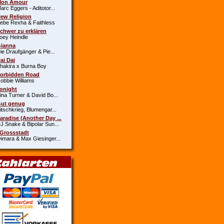
Mon Amour
c Eggers - Aditotor...
New Religion
e Rexha & Faithless
Schwer zu erklären
y Heindle
Gianna
 Draufgänger & Pie...
Dai Dai
kira x Burna Boy
Forbidden Road
bie Williams
Tonight
a Turner & David Bo...
Gut genug
schkrieg, Blumengar...
Paradise (Another Day ...
Snake & Bipolar Sun...
 Grossstadt
ara & Max Giesinger...