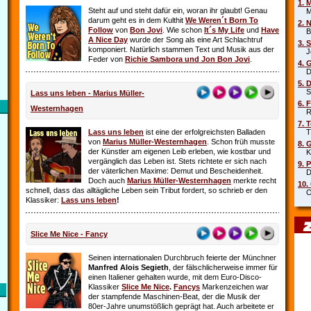
1. 
Steht auf und steht dafür ein, woran ihr glaubt! Genau
Mar
darum geht es in dem Kulthit
We Weren´t Born To
2. 
Follow
von
Bon Jovi
. Wie schon
It´s My Life
und
Have
Beb
A Nice Day
wurde der Song als eine Art Schlachtruf
3. 
komponiert. Natürlich stammen Text und Musik aus der
Joe
Feder von
Richie Sambora und Jon Bon Jovi
.
4. 
Die
5. 
Sha
Lass uns leben - Marius Müller-
6. 
Westernhagen
Rob
7. 
Lass uns leben
ist eine der erfolgreichsten Balladen
Tin
von
Marius Müller-Westernhagen
. Schon früh musste
8. 
der Künstler am eigenen Leib erleben, wie kostbar und
Kit
vergänglich das Leben ist. Stets richtete er sich nach
9. 
der väterlichen Maxime: Demut und Bescheidenheit.
DJ 
Doch auch
Marius Müller-Westernhagen
merkte recht
10.
schnell, dass das alltägliche Leben sein Tribut fordert, so schrieb er den
Oim
Klassiker:
Lass uns leben
!
Slice Me Nice - Fancy
Seinen internationalen Durchbruch feierte der Münchner
Manfred Alois Segieth
, der fälschlicherweise immer für
einen Italiener gehalten wurde, mit dem Euro-Disco-
Klassiker
Slice Me Nice
.
Fancys
Markenzeichen war
der stampfende Maschinen-Beat, der die Musik der
80er-Jahre unumstößlich geprägt hat. Auch arbeitete er