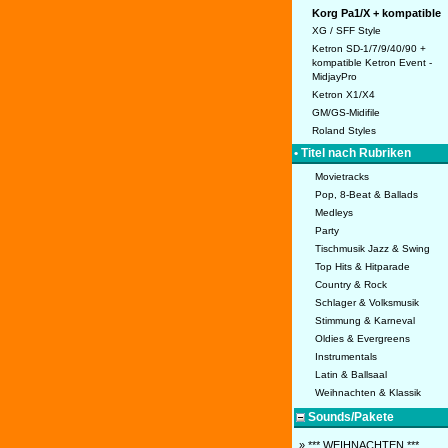
Korg Pa1/X + kompatible
XG / SFF Style
Ketron SD-1/7/9/40/90 +
kompatible Ketron Event -
MidjayPro
Ketron X1/X4
GM/GS-Midifile
Roland Styles
• Titel nach Rubriken
Movietracks
Pop, 8-Beat & Ballads
Medleys
Party
Tischmusik Jazz & Swing
Top Hits & Hitparade
Country & Rock
Schlager & Volksmusik
Stimmung & Karneval
Oldies & Evergreens
Instrumentals
Latin & Ballsaal
Weihnachten & Klassik
Sounds/Pakete
» *** WEIHNACHTEN ***