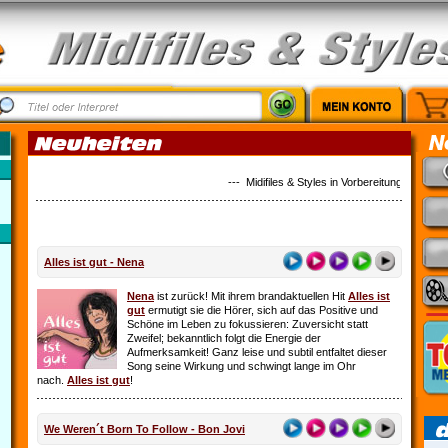
--- Midifiles & Styles in Vorbereitung: Country 
Alles ist gut - Nena
Nena
ist zurück! Mit ihrem brandaktuellen Hit
Alles ist
gut
ermutigt sie die Hörer, sich auf das Positive und
Schöne im Leben zu fokussieren: Zuversicht statt
Zweifel; bekanntlich folgt die Energie der
Aufmerksamkeit! Ganz leise und subtil entfaltet dieser
Song seine Wirkung und schwingt lange im Ohr
nach.
Alles ist gut
!
We Weren´t Born To Follow - Bon Jovi