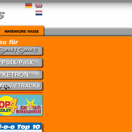
Medley - Theuns Jordaan & Juanita du Plessis // Kein Gefühl - Marius Müller-Westerhagen //