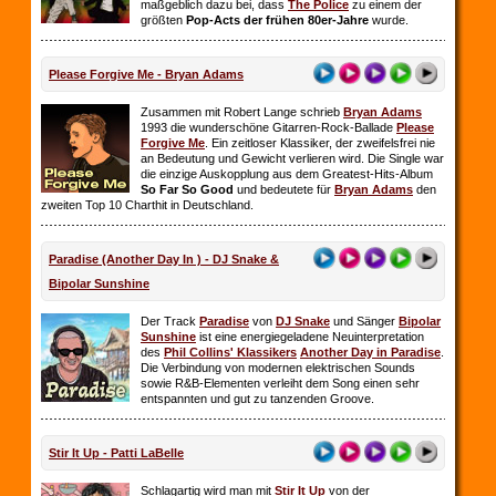
maßgeblich dazu bei, dass
The Police
zu einem der
größten
Pop-Acts der frühen 80er-Jahre
wurde.
Please Forgive Me - Bryan Adams
Zusammen mit Robert Lange schrieb
Bryan Adams
1993 die wunderschöne Gitarren-Rock-Ballade
Please
Forgive Me
. Ein zeitloser Klassiker, der zweifelsfrei nie
an Bedeutung und Gewicht verlieren wird. Die Single war
die einzige Auskopplung aus dem Greatest-Hits-Album
So Far So
Good
und bedeutete für
Bryan Adams
den
zweiten Top 10 Charthit in Deutschland.
Paradise (Another Day In ) - DJ Snake &
Bipolar Sunshine
Der Track
Paradise
von
DJ Snake
und Sänger
Bipolar
Sunshine
ist eine energiegeladene Neuinterpretation
des
Phil Collins' Klassikers
Another Day in Paradise
.
Die Verbindung von modernen elektrischen Sounds
sowie R&B-Elementen verleiht dem Song einen sehr
entspannten und gut zu tanzenden Groove.
Stir It Up - Patti LaBelle
Schlagartig wird man mit
Stir It Up
von der