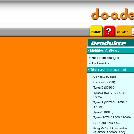
• Midifiles & Styles
» Neuerscheinungen
» Titel von A-Z
• Titel nach Instrument
Genos 2 (Genos)
Genos (SX920)
Tyros 5 (SX900)
Tyros 4 (SX720 / S970 /
S975)
Tyros 3 (SX700 / S950 /
S770)
Tyros 2 (S910)
Tyros (S670 / S900 / 3000)
PSR 9000/pro / XG
Korg Pa4X + kompatible
(Pa5X/Pa1000/Pa700)