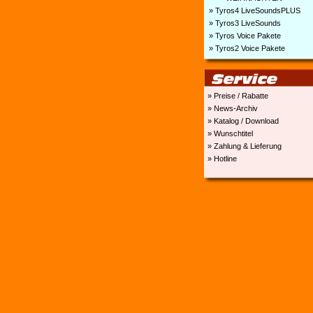
» Tyros4 LiveSoundsPLUS
» Tyros3 LiveSounds
» Tyros Voice Pakete
» Tyros2 Voice Pakete
» Preise / Rabatte
» News-Archiv
» Katalog / Download
» Wunschtitel
» Zahlung & Lieferung
» Hotline