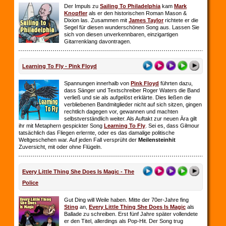
Der Impuls zu
Sailing To Philadelphia
kam
Mark
Knopfler
als er den historischen Roman Mason &
Dixion las. Zusammen mit
James Taylor
richtete er die
Segel für diesen wunderschönen Song aus. Lassen Sie
sich von diesen unverkennbaren, einzigartigen
Gitarrenklang davontragen.
Learning To Fly - Pink Floyd
Spannungen innerhalb von
Pink Floyd
führten dazu,
dass Sänger und Textschreiber Roger Waters die Band
verließ und sie als aufgelöst erklärte. Dies ließen die
verbliebenen Bandmitglieder nicht auf sich sitzen, gingen
rechtlich dagegen vor, gewannen und machten
selbstverständlich weiter. Als Auftakt zur neuen Ära gilt
ihr mit Metaphern gespickter Song
Learning To Fly
. Sei es, dass Gilmour
tatsächlich das Fliegen erlernte, oder es das damalige politische
Weltgeschehen war. Auf jeden Fall versprüht der
Meilensteinhit
Zuversicht, mit oder ohne Flügeln.
Every Little Thing She Does Is Magic - The
Police
Gut Ding will Weile haben. Mitte der 70er-Jahre fing
Sting
an,
Every Little Thing She Does Is Magic
als
Ballade zu schreiben. Erst fünf Jahre später vollendete
er den Titel, allerdings als Pop-Hit. Der Song trug