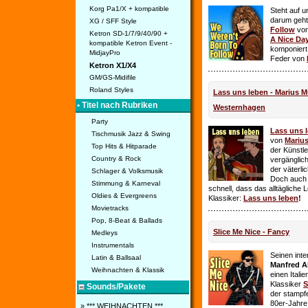
Korg Pa1/X + kompatible
Steht auf u
darum geht 
XG / SFF Style
Follow
vo
Ketron SD-1/7/9/40/90 +
A Nice Da
kompatible Ketron Event -
komponiert
MidjayPro
Feder von
Ketron X1/X4
GM/GS-Midifile
Roland Styles
Lass uns leben - Marius Mü
• Titel nach Rubriken
Westernhagen
Party
Lass uns 
Tischmusik Jazz & Swing
von
Mariu
Top Hits & Hitparade
der Künstle
Country & Rock
vergänglich
der väterl
Schlager & Volksmusik
Doch auch
Stimmung & Karneval
schnell, dass das alltägliche 
Oldies & Evergreens
Klassiker:
Lass uns leben
!
Movietracks
Pop, 8-Beat & Ballads
Slice Me Nice - Fancy
Medleys
Instrumentals
Seinen int
Latin & Ballsaal
Manfred A
Weihnachten & Klassik
einen Itali
Klassiker
S
Sounds/Pakete
der stampf
80er-Jahre 
» *** WEIHNACHTEN ***