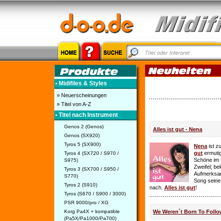
• Midifiles & Styles
» Neuerscheinungen
» Titel von A-Z
• Titel nach Instrument
Genos 2 (Genos)
Alles ist gut - Nena
Genos (SX920)
Tyros 5 (SX900)
Nena
ist z
gut
ermutig
Tyros 4 (SX720 / S970 /
Schöne im 
S975)
Zweifel; be
Tyros 3 (SX700 / S950 /
Aufmerksamk
S770)
Song seine
Tyros 2 (S910)
nach.
Alles ist gut
!
Tyros (S670 / S900 / 3000)
PSR 9000/pro / XG
Korg Pa4X + kompatible
We Weren´t Born To Follo
(Pa5X/Pa1000/Pa700)