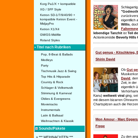
Korg Pa1/X + kompatible
Schlagarti
XG / SFF Style
"Godmothe
Ketron SD-1/7/9/40/90 +
zurückvers
kompatible Ketron Event -
eigentllich
MidjayPro
Willis
, doc
Faltermey
Ketron X1/X4
lebendige Tanzhit
ist
Teil d
GM/GS-Midifile
Actionkomödie
Beverly Hills
Roland Styles
• Titel nach Rubriken
Gut genug - Kitschkrieg,
Pop, 8-Beat & Ballads
Shirin David
Medleys
Party
Ob
Gut g
Tischmusik Jazz & Swing
Musikerko
Top Hits & Hitparade
David
, dem
Country & Rock
Zeit, in de
eigentlich 
Schlager & Volksmusik
Verhörhamm
Stimmung & Karneval
Kanu)
weltweit viral
ging, sei
Oldies & Evergreens
mit diesem bizarren Ohrwurm 
Chartspitzen auch die Herze
Movietracks
Instrumentals
Latin & Ballsaal
Mon Amour - Marc Eggers -
Weihnachten & Klassik
Frege
Sounds/Pakete
Zu den ange
» *** WEIHNACHTEN ***