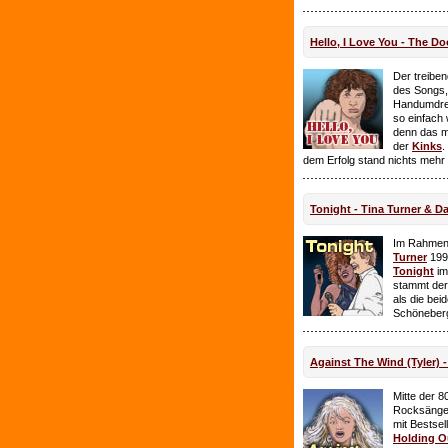
Hello, I Love You - The Do
Der treiben
des Songs,
Handumdre
so einfach 
denn das ma
der
Kinks
.
dem Erfolg stand nichts mehr
Tonight - Tina Turner & D
Im Rahmen
Turner
199
Tonight
im
stammt de
als die bei
Schöneberg
Against The Wind (Tyler) -
Mitte der 8
Rocksänge
mit Bestsel
Holding O