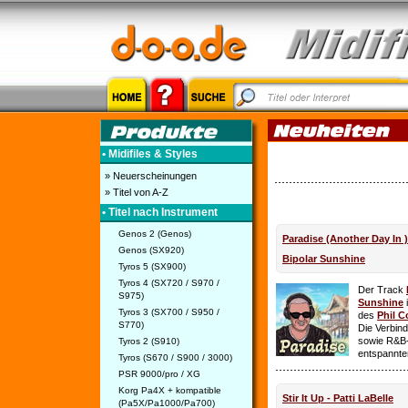
• Midifiles & Styles
» Neuerscheinungen
» Titel von A-Z
• Titel nach Instrument
Genos 2 (Genos)
Paradise (Another Day In 
Genos (SX920)
Bipolar Sunshine
Tyros 5 (SX900)
Tyros 4 (SX720 / S970 /
Der Track
S975)
Sunshine
i
Tyros 3 (SX700 / S950 /
des
Phil C
S770)
Die Verbin
sowie R&B-
Tyros 2 (S910)
entspannte
Tyros (S670 / S900 / 3000)
PSR 9000/pro / XG
Korg Pa4X + kompatible
Stir It Up - Patti LaBelle
(Pa5X/Pa1000/Pa700)