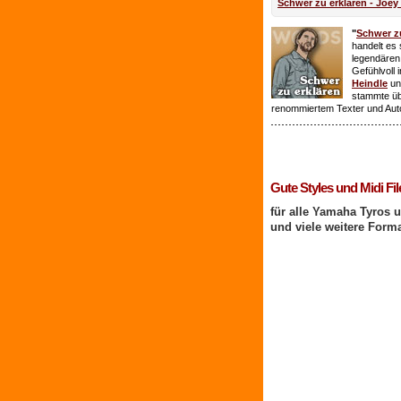
Schwer zu erklären - Joey
"
Schwer zu
handelt es 
legendären
Gefühlvoll 
Heindle
un
stammte ü
renommiertem Texter und Aut
1 Benutzer online
Gute Styles und Midi Fil
für alle Yamaha Tyros 
und viele weitere Form