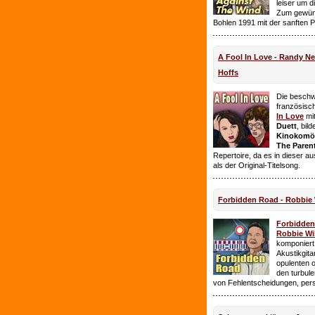
leiser um 
Zum gewüns
Bohlen 1991 mit der sanften 
A Fool In Love - Randy 
Hoffs
Die beschw
französisc
In Love
mi
Duett
, bil
Kinokomödi
The Paren
Repertoire, da es in dieser a
als der Original-Titelsong.
Forbidden Road - Robbie 
Forbidde
Robbie Wil
komponiert.
Akustikgita
opulenten 
den turbul
von Fehlentscheidungen, per