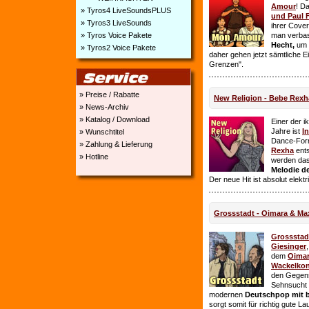
Amour
! D
» Tyros4 LiveSoundsPLUS
und Paul 
» Tyros3 LiveSounds
ihrer Cover
» Tyros Voice Pakete
man verbas
Hecht,
um E
» Tyros2 Voice Pakete
daher gehen jetzt sämtliche 
Grenzen".
» Preise / Rabatte
New Religion - Bebe Rexh
» News-Archiv
» Katalog / Download
Einer der i
Jahre ist
I
» Wunschtitel
Dance-For
» Zahlung & Lieferung
Rexha
ent
» Hotline
werden da
Melodie de
Der neue Hit ist absolut elekt
Grossstadt - Oimara & Ma
Grossstad
Giesinger
dem
Oima
Wackelkon
den Gegens
Sehnsucht n
modernen
Deutschpop mit b
sorgt somit für richtig gute La