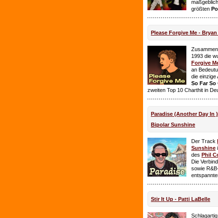
maßgeblich
größten
Po
Please Forgive Me - Brya
Zusammen 
1993 die w
Forgive M
an Bedeutun
die einzig
So Far So
zweiten Top 10 Charthit in De
Paradise (Another Day In 
Bipolar Sunshine
Der Track
Sunshine
i
des
Phil C
Die Verbin
sowie R&B-
entspannte
Stir It Up - Patti LaBelle
Schlagarti