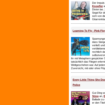
Der Impuls
Knopfler
a
Dixion las
Segel für 
sich von d
Gitarrenkl
Learning To Fly - Pink Flo
Spannungen
dass Sänge
verließ und 
verbliebene
rechtlich 
selbstverst
ihr mit Metaphern gespickter
tatsächlich das Fliegen erlern
Weltgeschehen war. Auf jeden
Zuversicht, mit oder ohne Flü
Every Little Thing She Doe
Police
Gut Ding wi
Sting
an,
E
Ballade zu 
er den Tite