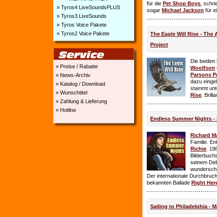
für die
Pet Shop Boys
, schr
» Tyros4 LiveSoundsPLUS
sogar
Michael Jackson
für e
» Tyros3 LiveSounds
» Tyros Voice Pakete
» Tyros2 Voice Pakete
The Eagle Will Rise - The
Project
Die beiden
» Preise / Rabatte
Woolfson
Parsons P
» News-Archiv
dazu einge
» Katalog / Download
stammt unt
» Wunschtitel
Rise
. Brill
» Zahlung & Lieferung
» Hotline
Endless Summer Nights - 
Richard M
Familie. E
Richie
. 19
Bilderbuchs
seinem Deb
wundersch
Der internationale Durchbruch 
bekannten Ballade
Right Her
Sailing to Philadelphia - 