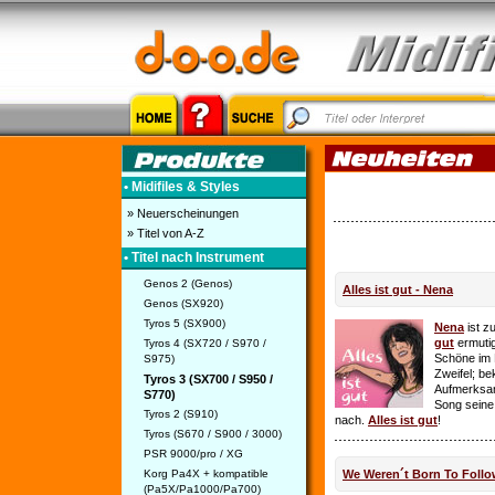
• Midifiles & Styles
» Neuerscheinungen
» Titel von A-Z
• Titel nach Instrument
Genos 2 (Genos)
Alles ist gut - Nena
Genos (SX920)
Tyros 5 (SX900)
Nena
ist z
gut
ermutig
Tyros 4 (SX720 / S970 /
Schöne im 
S975)
Zweifel; be
Tyros 3 (SX700 / S950 /
Aufmerksamk
S770)
Song seine
Tyros 2 (S910)
nach.
Alles ist gut
!
Tyros (S670 / S900 / 3000)
PSR 9000/pro / XG
Korg Pa4X + kompatible
We Weren´t Born To Follo
(Pa5X/Pa1000/Pa700)