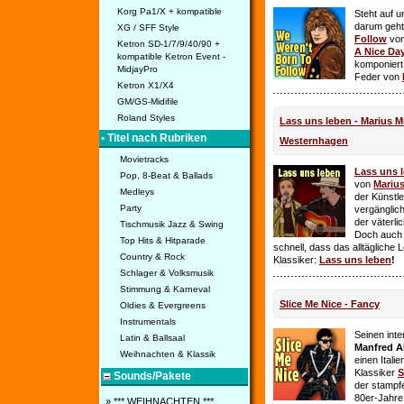
Korg Pa1/X + kompatible
Steht auf u
darum geht 
XG / SFF Style
Follow
vo
Ketron SD-1/7/9/40/90 +
A Nice Da
kompatible Ketron Event -
komponiert
MidjayPro
Feder von
Ketron X1/X4
GM/GS-Midifile
Roland Styles
Lass uns leben - Marius Mü
• Titel nach Rubriken
Westernhagen
Movietracks
Lass uns 
Pop, 8-Beat & Ballads
von
Mariu
Medleys
der Künstle
Party
vergänglich
der väterl
Tischmusik Jazz & Swing
Doch auch
Top Hits & Hitparade
schnell, dass das alltägliche 
Country & Rock
Klassiker:
Lass uns leben
!
Schlager & Volksmusik
Stimmung & Karneval
Slice Me Nice - Fancy
Oldies & Evergreens
Instrumentals
Seinen int
Latin & Ballsaal
Manfred A
Weihnachten & Klassik
einen Itali
Klassiker
S
Sounds/Pakete
der stampf
80er-Jahre 
» *** WEIHNACHTEN ***