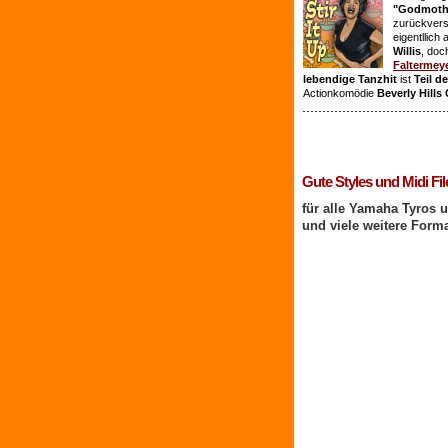
"Godmothe
zurückvers
eigentllich
Willis
, doc
Faltermey
lebendige Tanzhit
ist
Teil d
Actionkomödie
Beverly Hills
1 Benutzer online
Gute Styles und Midi Fil
für alle Yamaha Tyros 
und viele weitere Form