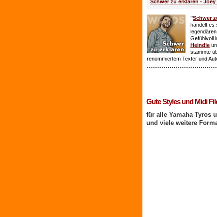
Schwer zu erklären - Joey
"
Schwer zu
handelt es 
legendären
Gefühlvoll 
Heindle
un
stammte ü
renommiertem Texter und Aut
1 Benutzer online
Gute Styles und Midi Fil
für alle Yamaha Tyros 
und viele weitere Form