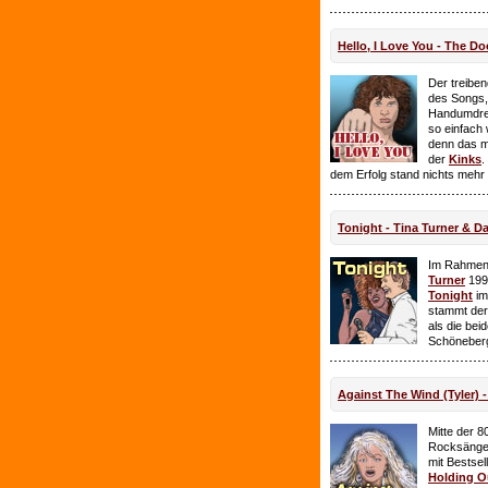
Hello, I Love You - The Do
Der treiben
des Songs,
Handumdre
so einfach 
denn das ma
der
Kinks
.
dem Erfolg stand nichts mehr
Tonight - Tina Turner & D
Im Rahmen
Turner
199
Tonight
im
stammt de
als die bei
Schöneberg
Against The Wind (Tyler) -
Mitte der 8
Rocksänge
mit Bestsel
Holding O