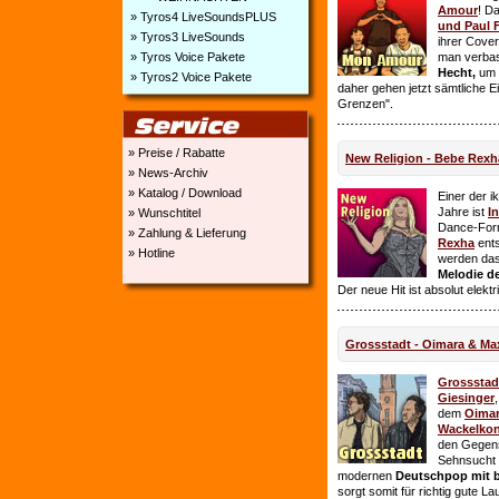
Amour
! D
» Tyros4 LiveSoundsPLUS
und Paul 
» Tyros3 LiveSounds
ihrer Cover
» Tyros Voice Pakete
man verbas
Hecht,
um E
» Tyros2 Voice Pakete
daher gehen jetzt sämtliche 
Grenzen".
» Preise / Rabatte
New Religion - Bebe Rexh
» News-Archiv
» Katalog / Download
Einer der i
Jahre ist
I
» Wunschtitel
Dance-For
» Zahlung & Lieferung
Rexha
ent
» Hotline
werden da
Melodie de
Der neue Hit ist absolut elekt
Grossstadt - Oimara & Ma
Grossstad
Giesinger
dem
Oima
Wackelkon
den Gegens
Sehnsucht n
modernen
Deutschpop mit b
sorgt somit für richtig gute La