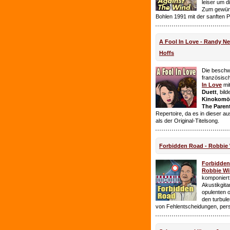
leiser um 
Zum gewüns
Bohlen 1991 mit der sanften 
A Fool In Love - Randy 
Hoffs
Die beschw
französisc
In Love
mi
Duett
, bil
Kinokomödi
The Paren
Repertoire, da es in dieser a
als der Original-Titelsong.
Forbidden Road - Robbie 
Forbidde
Robbie Wil
komponiert.
Akustikgita
opulenten 
den turbul
von Fehlentscheidungen, per