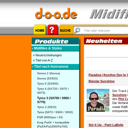
• Midifiles & Styles
» Neuerscheinungen
» Titel von A-Z
• Titel nach Instrument
Genos 2 (Genos)
Paradise (Another Day In 
Genos (SX920)
Bipolar Sunshine
Tyros 5 (SX900)
Tyros 4 (SX720 / S970 /
Der Track
S975)
Sunshine
i
Tyros 3 (SX700 / S950 /
des
Phil C
S770)
Die Verbin
sowie R&B-
Tyros 2 (S910)
entspannte
Tyros (S670 / S900 / 3000)
PSR 9000/pro / XG
Korg Pa4X + kompatible
Stir It Up - Patti LaBelle
(Pa5X/Pa1000/Pa700)