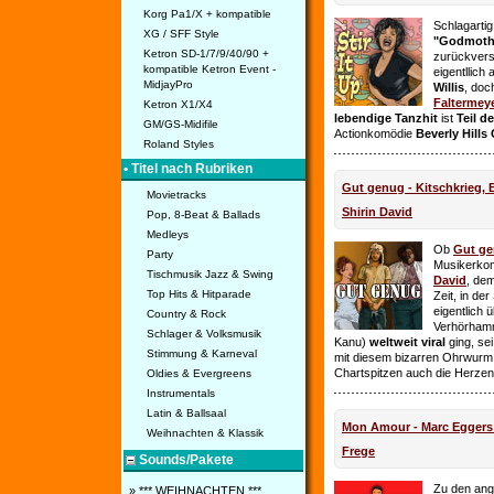
Korg Pa1/X + kompatible
Schlagarti
XG / SFF Style
"Godmothe
Ketron SD-1/7/9/40/90 +
zurückvers
kompatible Ketron Event -
eigentllich
MidjayPro
Willis
, doc
Faltermey
Ketron X1/X4
lebendige Tanzhit
ist
Teil d
GM/GS-Midifile
Actionkomödie
Beverly Hills
Roland Styles
• Titel nach Rubriken
Gut genug - Kitschkrieg,
Movietracks
Shirin David
Pop, 8-Beat & Ballads
Medleys
Ob
Gut g
Party
Musikerko
Tischmusik Jazz & Swing
David
, dem
Top Hits & Hitparade
Zeit, in de
eigentlich 
Country & Rock
Verhörhamm
Schlager & Volksmusik
Kanu)
weltweit viral
ging, sei
Stimmung & Karneval
mit diesem bizarren Ohrwurm 
Chartspitzen auch die Herze
Oldies & Evergreens
Instrumentals
Latin & Ballsaal
Mon Amour - Marc Eggers -
Weihnachten & Klassik
Frege
Sounds/Pakete
Zu den ange
» *** WEIHNACHTEN ***