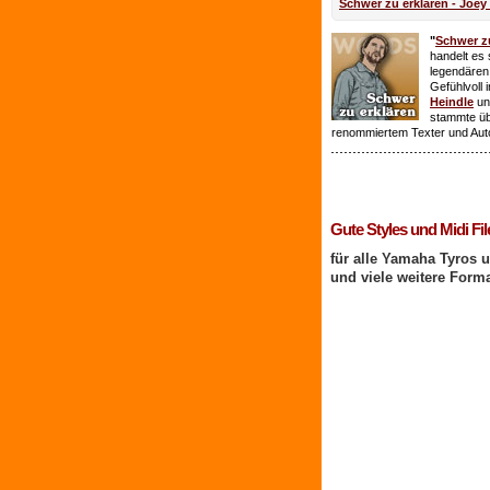
Schwer zu erklären - Joey
"
Schwer zu
handelt es 
legendären
Gefühlvoll 
Heindle
un
stammte ü
renommiertem Texter und Aut
1 Benutzer online
Gute Styles und Midi Fil
für alle Yamaha Tyros 
und viele weitere Form