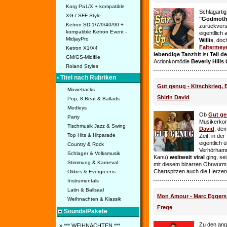
Korg Pa1/X + kompatible
Schlagarti
XG / SFF Style
"Godmothe
Ketron SD-1/7/9/40/90 +
zurückvers
kompatible Ketron Event -
eigentllich
MidjayPro
Willis
, doc
Faltermey
Ketron X1/X4
lebendige Tanzhit
ist
Teil d
GM/GS-Midifile
Actionkomödie
Beverly Hills
Roland Styles
• Titel nach Rubriken
Gut genug - Kitschkrieg,
Movietracks
Shirin David
Pop, 8-Beat & Ballads
Medleys
Ob
Gut g
Party
Musikerko
Tischmusik Jazz & Swing
David
, dem
Top Hits & Hitparade
Zeit, in de
eigentlich 
Country & Rock
Verhörhamm
Schlager & Volksmusik
Kanu)
weltweit viral
ging, sei
Stimmung & Karneval
mit diesem bizarren Ohrwurm 
Chartspitzen auch die Herze
Oldies & Evergreens
Instrumentals
Latin & Ballsaal
Mon Amour - Marc Eggers -
Weihnachten & Klassik
Frege
Sounds/Pakete
Zu den ange
» *** WEIHNACHTEN ***