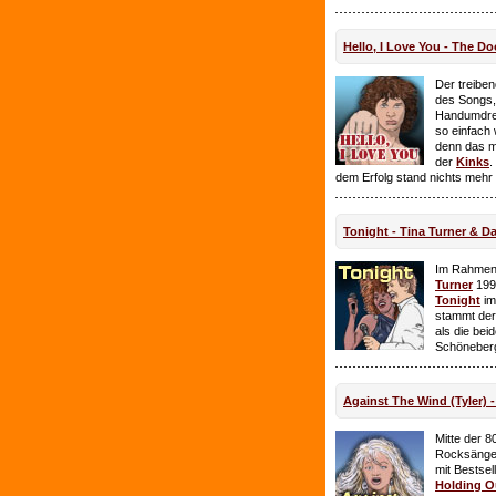
Hello, I Love You - The Do
Der treiben
des Songs,
Handumdre
so einfach 
denn das ma
der
Kinks
.
dem Erfolg stand nichts mehr
Tonight - Tina Turner & D
Im Rahmen
Turner
199
Tonight
im
stammt de
als die bei
Schöneberg
Against The Wind (Tyler) -
Mitte der 8
Rocksänge
mit Bestsel
Holding O