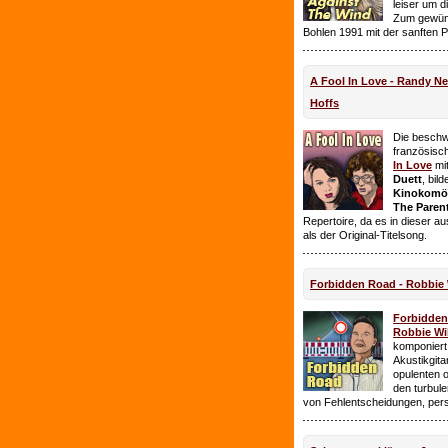
leiser um 
Zum gewüns
Bohlen 1991 mit der sanften 
A Fool In Love - Randy 
Hoffs
Die beschw
französisc
In Love
mi
Duett
, bil
Kinokomödi
The Paren
Repertoire, da es in dieser a
als der Original-Titelsong.
Forbidden Road - Robbie 
Forbidde
Robbie Wil
komponiert.
Akustikgita
opulenten 
den turbul
von Fehlentscheidungen, per