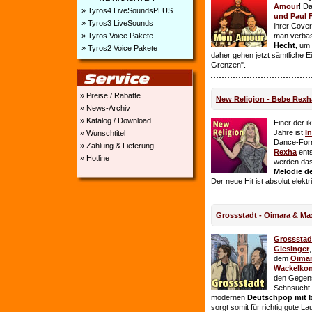
Amour
! D
» Tyros4 LiveSoundsPLUS
und Paul 
» Tyros3 LiveSounds
ihrer Cover
» Tyros Voice Pakete
man verbas
Hecht,
um E
» Tyros2 Voice Pakete
daher gehen jetzt sämtliche 
Grenzen".
» Preise / Rabatte
New Religion - Bebe Rexh
» News-Archiv
» Katalog / Download
Einer der i
Jahre ist
I
» Wunschtitel
Dance-For
» Zahlung & Lieferung
Rexha
ent
» Hotline
werden da
Melodie de
Der neue Hit ist absolut elekt
Grossstadt - Oimara & Ma
Grossstad
Giesinger
dem
Oima
Wackelkon
den Gegens
Sehnsucht n
modernen
Deutschpop mit b
sorgt somit für richtig gute La