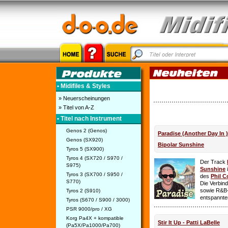
• Midifiles & Styles
» Neuerscheinungen
» Titel von A-Z
• Titel nach Instrument
Genos 2 (Genos)
Paradise (Another Day In 
Genos (SX920)
Bipolar Sunshine
Tyros 5 (SX900)
Tyros 4 (SX720 / S970 /
Der Track
S975)
Sunshine
i
Tyros 3 (SX700 / S950 /
des
Phil C
S770)
Die Verbin
sowie R&B-
Tyros 2 (S910)
entspannte
Tyros (S670 / S900 / 3000)
PSR 9000/pro / XG
Korg Pa4X + kompatible
Stir It Up - Patti LaBelle
(Pa5X/Pa1000/Pa700)