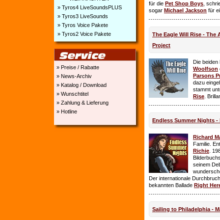
für die
Pet Shop Boys
, schr
» Tyros4 LiveSoundsPLUS
sogar
Michael Jackson
für e
» Tyros3 LiveSounds
» Tyros Voice Pakete
» Tyros2 Voice Pakete
The Eagle Will Rise - The
Project
Die beiden
» Preise / Rabatte
Woolfson
Parsons P
» News-Archiv
dazu einge
» Katalog / Download
stammt unt
» Wunschtitel
Rise
. Brill
» Zahlung & Lieferung
» Hotline
Endless Summer Nights - 
Richard M
Familie. E
Richie
. 19
Bilderbuchs
seinem Deb
wundersch
Der internationale Durchbruch 
bekannten Ballade
Right Her
Sailing to Philadelphia - 