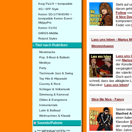
Korg Pa1/X + kompatible
Steht auf u
darum geht 
XG / SFF Style
Follow
vo
Ketron SD-1/7/9/40/90 +
A Nice Da
kompatible Ketron Event -
komponiert
MidjayPro
Feder von
Ketron X1/X4
GM/GS-Midifile
Roland Styles
Lass uns leben - Marius Mü
• Titel nach Rubriken
Westernhagen
Movietracks
Lass uns 
Pop, 8-Beat & Ballads
von
Mariu
Medleys
der Künstle
Party
vergänglich
der väterl
Tischmusik Jazz & Swing
Doch auch
Top Hits & Hitparade
schnell, dass das alltägliche 
Country & Rock
Klassiker:
Lass uns leben
!
Schlager & Volksmusik
Stimmung & Karneval
Slice Me Nice - Fancy
Oldies & Evergreens
Instrumentals
Seinen int
Latin & Ballsaal
Manfred A
Weihnachten & Klassik
einen Itali
Klassiker
S
Sounds/Pakete
der stampf
80er-Jahre 
» *** WEIHNACHTEN ***