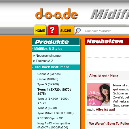
• Midifiles & Styles
» Neuerscheinungen
» Titel von A-Z
• Titel nach Instrument
Genos 2 (Genos)
Alles ist gut - Nena
Genos (SX920)
Tyros 5 (SX900)
Nena
ist z
gut
ermutig
Tyros 4 (SX720 / S970 /
Schöne im 
S975)
Zweifel; be
Tyros 3 (SX700 / S950 /
Aufmerksamk
S770)
Song seine
Tyros 2 (S910)
nach.
Alles ist gut
!
Tyros (S670 / S900 / 3000)
PSR 9000/pro / XG
Korg Pa4X + kompatible
We Weren´t Born To Follo
(Pa5X/Pa1000/Pa700)