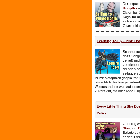
Der Impuls
Knopfler
a
Dixion las
Segel für 
sich von d
Gitarrenkl
Learning To Fly - Pink Flo
Spannungen
dass Sänge
verließ und 
verbliebene
rechtlich 
selbstverst
ihr mit Metaphern gespickter
tatsächlich das Fliegen erlern
Weltgeschehen war. Auf jeden
Zuversicht, mit oder ohne Flü
Every Little Thing She Doe
Police
Gut Ding wi
Sting
an,
E
Ballade zu 
er den Tite