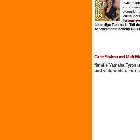
"Godmothe
zurückvers
eigentllich
Willis
, doc
Faltermey
lebendige Tanzhit
ist
Teil d
Actionkomödie
Beverly Hills
1 Benutzer online
Gute Styles und Midi Fil
für alle Yamaha Tyros 
und viele weitere Form