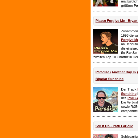
maßgeblich
größten
Po
Please Forgive Me - Brya
Zusammen 
1993 die w
Forgive M
an Bedeutun
die einzig
So Far So
zweiten Top 10 Charthit in De
Paradise (Another Day In 
Bipolar Sunshine
Der Track
Sunshine
i
des
Phil C
Die Verbin
sowie R&B-
entspannte
Stir It Up - Patti LaBelle
Schlagarti