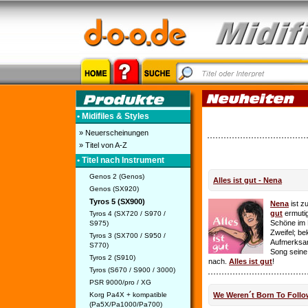
• Midifiles & Styles
» Neuerscheinungen
» Titel von A-Z
• Titel nach Instrument
Genos 2 (Genos)
Alles ist gut - Nena
Genos (SX920)
Tyros 5 (SX900)
Nena
ist z
gut
ermutig
Tyros 4 (SX720 / S970 /
Schöne im 
S975)
Zweifel; be
Tyros 3 (SX700 / S950 /
Aufmerksamk
S770)
Song seine
Tyros 2 (S910)
nach.
Alles ist gut
!
Tyros (S670 / S900 / 3000)
PSR 9000/pro / XG
Korg Pa4X + kompatible
We Weren´t Born To Follo
(Pa5X/Pa1000/Pa700)