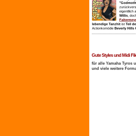
"Godmothe
zurückvers
eigentllich
Willis
, doc
Faltermey
lebendige Tanzhit
ist
Teil d
Actionkomödie
Beverly Hills
1 Benutzer online
Gute Styles und Midi Fil
für alle Yamaha Tyros 
und viele weitere Form