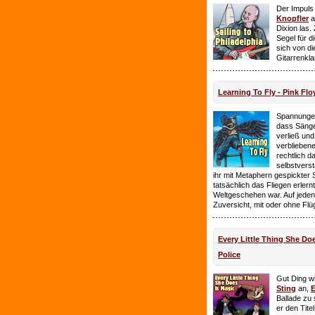
Der Impuls
Knopfler
a
Dixion las
Segel für 
sich von d
Gitarrenkl
Learning To Fly - Pink Flo
Spannungen
dass Sänge
verließ und 
verbliebene
rechtlich 
selbstverst
ihr mit Metaphern gespickter
tatsächlich das Fliegen erlern
Weltgeschehen war. Auf jeden
Zuversicht, mit oder ohne Flü
Every Little Thing She Doe
Police
Gut Ding wi
Sting
an,
E
Ballade zu 
er den Tite