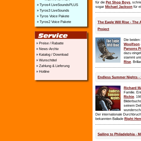
für die
Pet Shop Boys
, schr
» Tyros4 LiveSoundsPLUS
sogar
Michael Jackson
für e
» Tyros3 LiveSounds
» Tyros Voice Pakete
» Tyros2 Voice Pakete
The Eagle Will Rise - The
Project
Die beiden
» Preise / Rabatte
Woolfson
Parsons P
» News-Archiv
dazu einge
» Katalog / Download
stammt unt
» Wunschtitel
Rise
. Brill
» Zahlung & Lieferung
» Hotline
Endless Summer Nights - 
Richard M
Familie. E
Richie
. 19
Bilderbuchs
seinem Deb
wundersch
Der internationale Durchbruch 
bekannten Ballade
Right Her
Sailing to Philadelphia - 