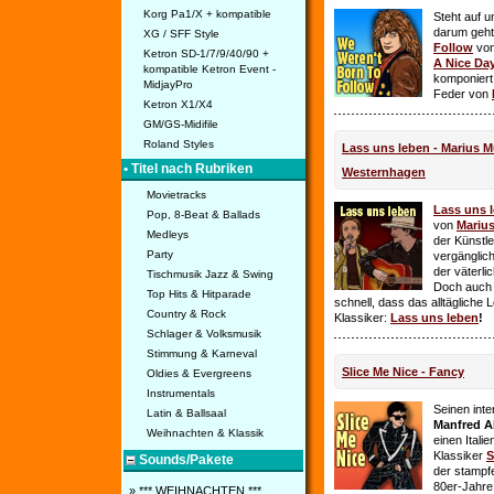
Korg Pa1/X + kompatible
Steht auf u
darum geht 
XG / SFF Style
Follow
vo
Ketron SD-1/7/9/40/90 +
A Nice Da
kompatible Ketron Event -
komponiert
MidjayPro
Feder von
Ketron X1/X4
GM/GS-Midifile
Roland Styles
Lass uns leben - Marius Mü
• Titel nach Rubriken
Westernhagen
Movietracks
Lass uns 
Pop, 8-Beat & Ballads
von
Mariu
Medleys
der Künstle
Party
vergänglich
der väterl
Tischmusik Jazz & Swing
Doch auch
Top Hits & Hitparade
schnell, dass das alltägliche 
Country & Rock
Klassiker:
Lass uns leben
!
Schlager & Volksmusik
Stimmung & Karneval
Slice Me Nice - Fancy
Oldies & Evergreens
Instrumentals
Seinen int
Latin & Ballsaal
Manfred A
Weihnachten & Klassik
einen Itali
Klassiker
S
Sounds/Pakete
der stampf
80er-Jahre 
» *** WEIHNACHTEN ***