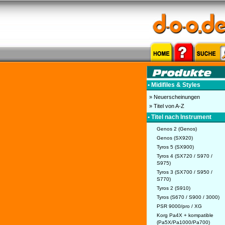
• Midifiles & Styles
» Neuerscheinungen
» Titel von A-Z
• Titel nach Instrument
Genos 2 (Genos)
Genos (SX920)
Tyros 5 (SX900)
Tyros 4 (SX720 / S970 /
S975)
Tyros 3 (SX700 / S950 /
S770)
Tyros 2 (S910)
Tyros (S670 / S900 / 3000)
PSR 9000/pro / XG
Korg Pa4X + kompatible
(Pa5X/Pa1000/Pa700)