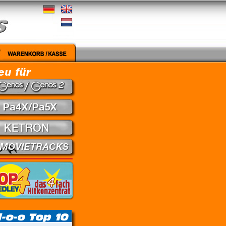
gut - Nena // Every Little Thing She Does Is Magic - The Police // Learning To Fly - Pink F