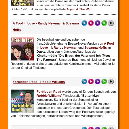
leiser um die Dame mit der markanten Reibeisenstimme.
Zum gewünschten Comeback verhalf ihr dann Dieter
Bohlen 1991 mit der sanften Popballade
Against The Wind
.
A Fool In Love - Randy Newman & Susanna
Hoffs
Die beschwingte und bezaubernde
französisch/englische Bossa-Nova-Version von
A Fool
In Love
mit
Randy Newman
und
Susanna Hoffs
im
Duett
, bildet den krönenden Abschluss der
Kinokomödie "Die Braut, der Vater und ich (Meet
The Parents)"
. Unseres Erachtens ein kleines Juwel im
Repertoire, da es in dieser ausgefallenen Kombination noch viel schöner ist
als der Original-Titelsong.
Forbidden Road - Robbie Williams
Forbidden Road
wurde speziell für den Soundtrack von
Robbie Williams'
Filmbiografie "
Better Man"
komponiert. Sanft beginnt der Song mit einer
Akustikgitarre und entwickelt sich im Verlauf zu einem
opulenten orchestralen Crescendo. Der Text spiegelt
den turbulenten Lebensweg des Popstars wider, geprägt
von Fehlentscheidungen, persönlichen Krisen und Widersprüchen.