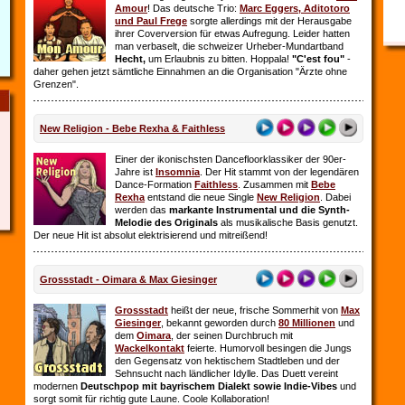
Amour
! Das deutsche Trio:
Marc Eggers, Aditotoro
und Paul Frege
sorgte allerdings mit der Herausgabe
ihrer Coverversion für etwas Aufregung. Leider hatten
man verbaselt, die schweizer Urheber-Mundartband
Hecht,
um Erlaubnis zu bitten. Hoppala!
"C'est fou"
-
daher gehen jetzt sämtliche Einnahmen an die Organisation "Ärzte ohne
Grenzen".
New Religion - Bebe Rexha & Faithless
Einer der ikonischsten Dancefloorklassiker der 90er-
Jahre ist
Insomnia
. Der Hit stammt von der legendären
Dance-Formation
Faithless
. Zusammen mit
Bebe
Rexha
entstand die neue Single
New Religion
. Dabei
werden das
markante Instrumental und die Synth-
Melodie des Originals
als musikalische Basis genutzt.
Der neue Hit ist absolut elektrisierend und mitreißend!
Grossstadt - Oimara & Max Giesinger
Grossstadt
heißt der neue, frische Sommerhit von
Max
Giesinger
, bekannt geworden durch
80 Millionen
und
dem
Oimara
, der seinen Durchbruch
mit
Wackelkontakt
feierte. Humorvoll besingen die Jungs
den Gegensatz von hektischem Stadtleben und der
Sehnsucht nach ländlicher Idylle. Das Duett vereint
modernen
Deutschpop mit bayrischem Dialekt sowie Indie-Vibes
und
sorgt somit für richtig gute Laune. Coole Kollaboration!