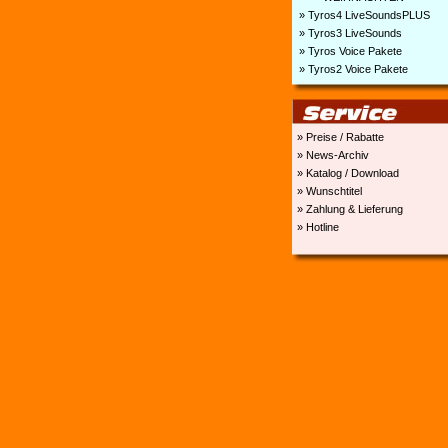
» Tyros4 LiveSoundsPLUS
» Tyros3 LiveSounds
» Tyros Voice Pakete
» Tyros2 Voice Pakete
» Preise / Rabatte
» News-Archiv
» Katalog / Download
» Wunschtitel
» Zahlung & Lieferung
» Hotline