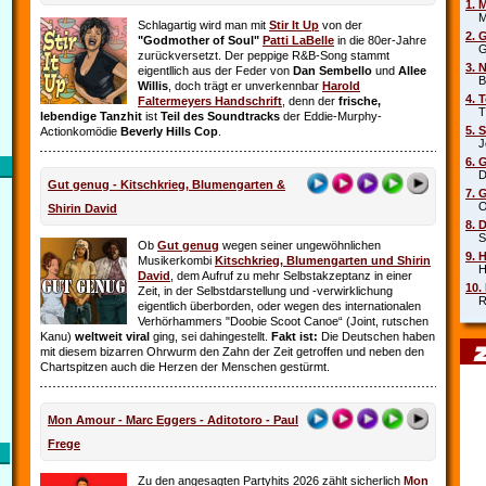
1. 
Mar
Schlagartig wird man mit
Stir It Up
von der
2. 
"Godmother of Soul"
Patti LaBelle
in die 80er-Jahre
Gr
zurückversetzt. Der peppige R&B-Song stammt
3. 
eigentllich aus der Feder von
Dan Sembello
und
Allee
Beb
Willis
, doch trägt er unverkennbar
Harold
4. 
Faltermeyers Handschrift
, denn der
frische,
Tin
lebendige Tanzhit
ist
Teil des Soundtracks
der Eddie-Murphy-
5. 
Actionkomödie
Beverly Hills Cop
.
Joe
6. 
Die
Gut genug - Kitschkrieg, Blumengarten &
7. 
Oim
Shirin David
8. 
Sha
Ob
Gut genug
wegen seiner ungewöhnlichen
9. 
Musikerkombi
Kitschkrieg, Blumengarten und Shirin
Hel
David
, dem Aufruf zu mehr Selbstakzeptanz in einer
10.
Zeit, in der Selbstdarstellung und ‑verwirklichung
Rob
eigentlich überborden, oder wegen des internationalen
Verhörhammers "Doobie Scoot Canoe“ (Joint, rutschen
Kanu)
weltweit viral
ging, sei dahingestellt.
Fakt ist:
Die Deutschen haben
mit diesem bizarren Ohrwurm den Zahn der Zeit getroffen und neben den
Chartspitzen auch die Herzen der Menschen gestürmt.
Mon Amour - Marc Eggers - Aditotoro - Paul
Frege
Zu den angesagten Partyhits 2026 zählt sicherlich
Mon