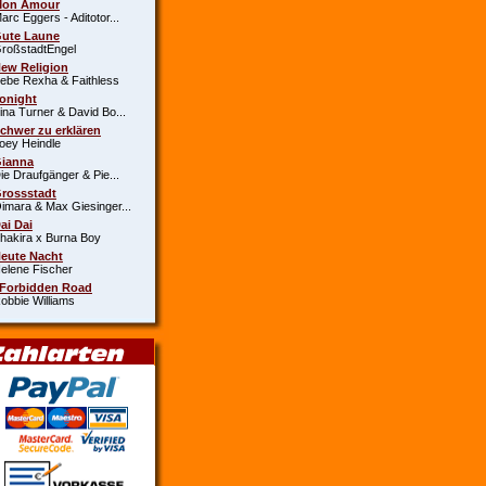
Mon Amour
c Eggers - Aditotor...
Gute Laune
oßstadtEngel
New Religion
e Rexha & Faithless
Tonight
a Turner & David Bo...
Schwer zu erklären
y Heindle
Gianna
 Draufgänger & Pie...
Grossstadt
ara & Max Giesinger...
Dai Dai
kira x Burna Boy
Heute Nacht
ene Fischer
 Forbidden Road
bie Williams