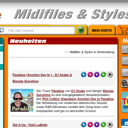
--- Midifiles & Styles in Vorbereitung: Alles ist 
Paradise (Another Day In ) - DJ Snake &
Bipolar Sunshine
Der Track
Paradise
von
DJ Snake
und Sänger
Bipolar
Sunshine
ist eine energiegeladene Neuinterpretation
des
Phil Collins' Klassikers
Another Day in Paradise
.
Die Verbindung von modernen elektrischen Sounds
sowie R&B-Elementen verleiht dem Song einen sehr
entspannten und gut zu tanzenden Groove.
Stir It Up - Patti LaBelle