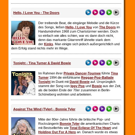
Hello, I Love You - The Doors
Der treibende Beat, die eingänge Melodie und die Kürze
des Songs, ließen
Hello, I Love You
von
The Doors
im
Handumdrehen 1968 zum Chartstürmer werden. Doch
so einfach wie alles schien, war es dann doch nicht,
denn das markante Gitarrenriff ähnelte stark dem
der
Kinks
. Man einigte sich jedoch außergerichtlich und
dem Erfolg stand nichts mehr im Wege.
Tonight - Tina Turner & David Bowie
Im Rahmen ihrer
Private Dancer-Tournee
führte
Tina
Turner
1994 die einfühlsame
Reggae-Pop-Ballade
Tonight
im Duett mit
David Bowie
auf. Ursprünglich
stammt der Song von
Iggy Pop
und
Bowie
aus der Zeit,
als die beiden Ende der 70er zusammen in Berlin-
Schöneberg wohnten und arbeiteten.
Against The Wind (Tyler) - Bonnie Tyler
Mitte der 80er-Jahre führte die britische Pop- und
Rocksängerin
Bonnie Tyler
die amerikanischen Charts
mit Bestsellerhits wie
Total Eclipse Of The Heart
und
Holding Out For A Hero
an. Danach wurde es etwas