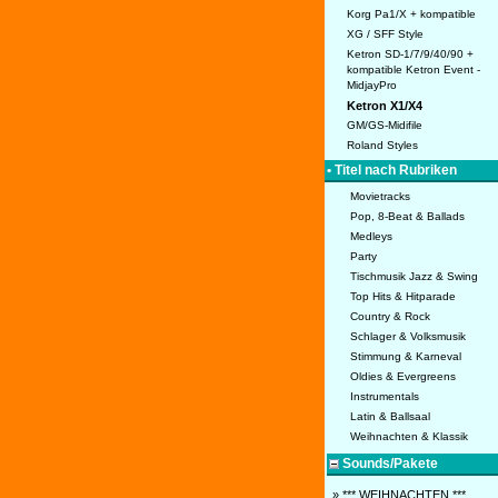
Korg Pa1/X + kompatible
XG / SFF Style
Ketron SD-1/7/9/40/90 +
kompatible Ketron Event -
MidjayPro
Ketron X1/X4
GM/GS-Midifile
Roland Styles
• Titel nach Rubriken
Movietracks
Pop, 8-Beat & Ballads
Medleys
Party
Tischmusik Jazz & Swing
Top Hits & Hitparade
Country & Rock
Schlager & Volksmusik
Stimmung & Karneval
Oldies & Evergreens
Instrumentals
Latin & Ballsaal
Weihnachten & Klassik
Sounds/Pakete
» *** WEIHNACHTEN ***