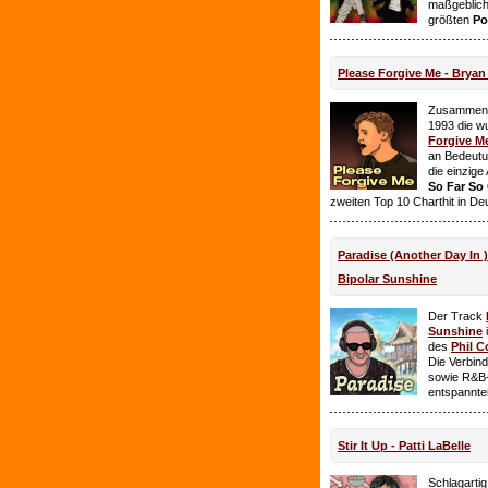
maßgeblich
größten
Po
Please Forgive Me - Brya
Zusammen 
1993 die w
Forgive M
an Bedeutun
die einzig
So Far So
zweiten Top 10 Charthit in De
Paradise (Another Day In 
Bipolar Sunshine
Der Track
Sunshine
i
des
Phil C
Die Verbin
sowie R&B-
entspannte
Stir It Up - Patti LaBelle
Schlagarti