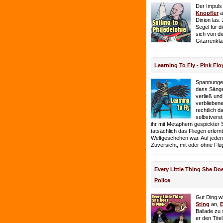
Der Impuls
Knopfler
a
Dixion las
Segel für 
sich von d
Gitarrenkl
Learning To Fly - Pink Flo
Spannungen
dass Sänge
verließ und 
verbliebene
rechtlich 
selbstverst
ihr mit Metaphern gespickter
tatsächlich das Fliegen erlern
Weltgeschehen war. Auf jeden
Zuversicht, mit oder ohne Flü
Every Little Thing She Doe
Police
Gut Ding wi
Sting
an,
E
Ballade zu 
er den Tite