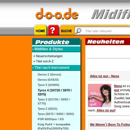
• Midifiles & Styles
» Neuerscheinungen
» Titel von A-Z
• Titel nach Instrument
Genos 2 (Genos)
Alles ist gut - Nena
Genos (SX920)
Tyros 5 (SX900)
Nena
ist z
gut
ermutig
Tyros 4 (SX720 / S970 /
Schöne im 
S975)
Zweifel; be
Tyros 3 (SX700 / S950 /
Aufmerksamk
S770)
Song seine
Tyros 2 (S910)
nach.
Alles ist gut
!
Tyros (S670 / S900 / 3000)
PSR 9000/pro / XG
Korg Pa4X + kompatible
We Weren´t Born To Follo
(Pa5X/Pa1000/Pa700)