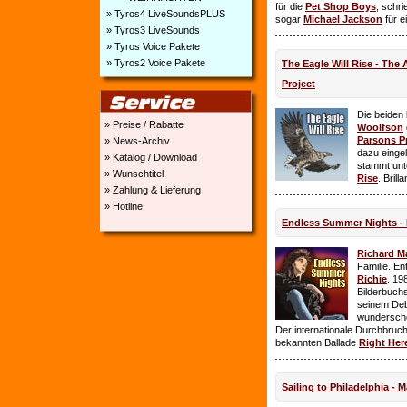
für die
Pet Shop Boys
, schr
» Tyros4 LiveSoundsPLUS
sogar
Michael Jackson
für e
» Tyros3 LiveSounds
» Tyros Voice Pakete
» Tyros2 Voice Pakete
The Eagle Will Rise - The
Project
Die beiden
» Preise / Rabatte
Woolfson
Parsons P
» News-Archiv
dazu einge
» Katalog / Download
stammt unt
» Wunschtitel
Rise
. Brill
» Zahlung & Lieferung
» Hotline
Endless Summer Nights - 
Richard M
Familie. E
Richie
. 19
Bilderbuchs
seinem Deb
wundersch
Der internationale Durchbruch 
bekannten Ballade
Right Her
Sailing to Philadelphia - 