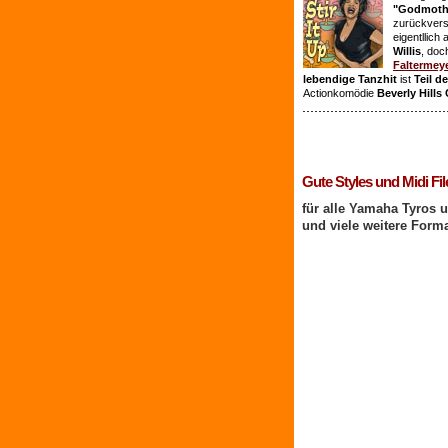
"Godmothe
zurückvers
eigentllich
Willis
, doc
Faltermey
lebendige Tanzhit
ist
Teil d
Actionkomödie
Beverly Hills
1 Benutzer online
Gute Styles und Midi Fil
für alle Yamaha Tyros 
und viele weitere Form