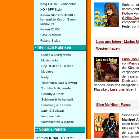
Korg Pa1/X + kompatible
Steht auf u
darum geht 
XG / SFF Style
Follow
vo
Ketron SD-1/7/9/40/90 +
A Nice Da
kompatible Ketron Event -
komponiert
MidjayPro
Feder von
Ketron X1/X4
GM/GS-Midifile
Roland Styles
Lass uns leben - Marius Mü
• Titel nach Rubriken
Westernhagen
Oldies & Evergreens
Lass uns 
Movietracks
von
Mariu
Pop, 8-Beat & Ballads
der Künstle
Medleys
vergänglich
der väterl
Party
Doch auch
Tischmusik Jazz & Swing
schnell, dass das alltägliche 
Top Hits & Hitparade
Klassiker:
Lass uns leben
!
Country & Rock
Schlager & Volksmusik
Slice Me Nice - Fancy
Stimmung & Karneval
Latin & Ballsaal
Seinen int
Instrumentals
Manfred A
Weihnachten & Klassik
einen Itali
Klassiker
S
Sounds/Pakete
der stampf
80er-Jahre 
» *** WEIHNACHTEN ***